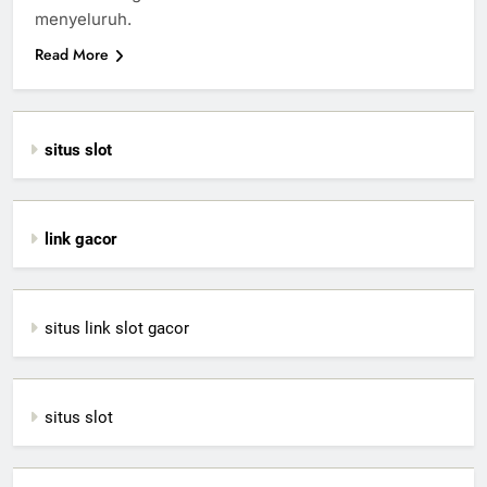
menyeluruh.
Read More
situs slot
link gacor
situs link slot gacor
situs slot