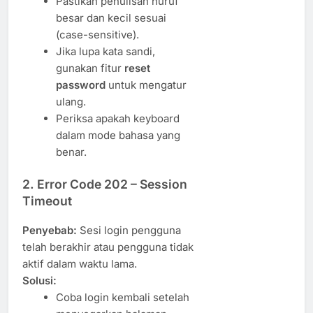
Pastikan penulisan huruf
besar dan kecil sesuai
(case-sensitive).
Jika lupa kata sandi,
gunakan fitur
reset
password
untuk mengatur
ulang.
Periksa apakah keyboard
dalam mode bahasa yang
benar.
2. Error Code 202 – Session
Timeout
Penyebab:
Sesi login pengguna
telah berakhir atau pengguna tidak
aktif dalam waktu lama.
Solusi:
Coba login kembali setelah