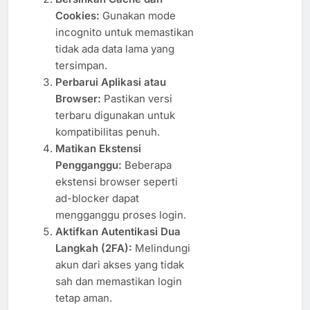
Cookies:
Gunakan mode
incognito untuk memastikan
tidak ada data lama yang
tersimpan.
Perbarui Aplikasi atau
Browser:
Pastikan versi
terbaru digunakan untuk
kompatibilitas penuh.
Matikan Ekstensi
Pengganggu:
Beberapa
ekstensi browser seperti
ad-blocker dapat
mengganggu proses login.
Aktifkan Autentikasi Dua
Langkah (2FA):
Melindungi
akun dari akses yang tidak
sah dan memastikan login
tetap aman.