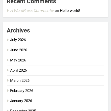
Recent Comments
A WordPress Commenter
on
Hello world!
Archives
July 2026
June 2026
May 2026
April 2026
March 2026
February 2026
January 2026
December 2025