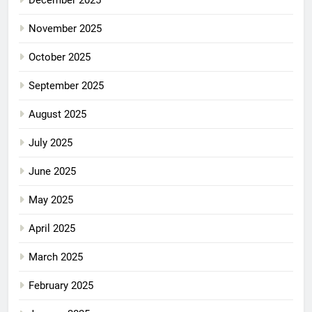
November 2025
October 2025
September 2025
August 2025
July 2025
June 2025
May 2025
April 2025
March 2025
February 2025