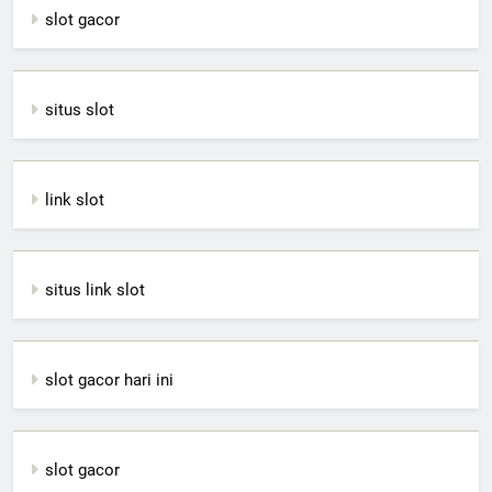
slot gacor
situs slot
link slot
situs link slot
slot gacor hari ini
slot gacor