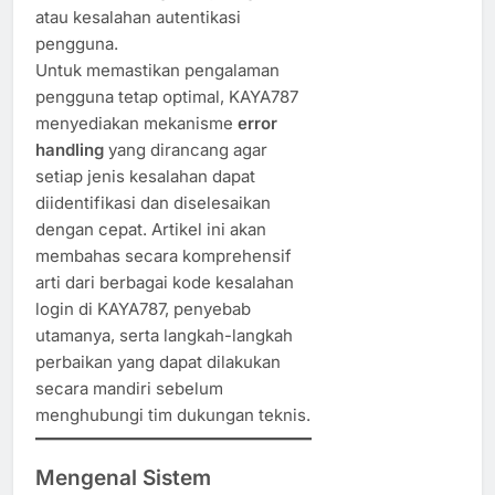
atau kesalahan autentikasi
pengguna.
Untuk memastikan pengalaman
pengguna tetap optimal, KAYA787
menyediakan mekanisme
error
handling
yang dirancang agar
setiap jenis kesalahan dapat
diidentifikasi dan diselesaikan
dengan cepat. Artikel ini akan
membahas secara komprehensif
arti dari berbagai kode kesalahan
login di KAYA787, penyebab
utamanya, serta langkah-langkah
perbaikan yang dapat dilakukan
secara mandiri sebelum
menghubungi tim dukungan teknis.
Mengenal Sistem