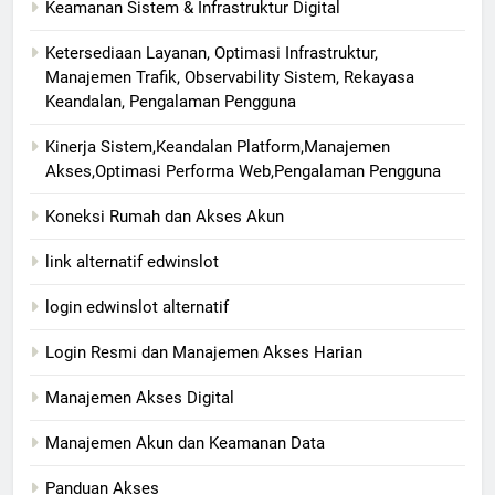
Keamanan Sistem & Infrastruktur Digital
Ketersediaan Layanan, Optimasi Infrastruktur,
Manajemen Trafik, Observability Sistem, Rekayasa
Keandalan, Pengalaman Pengguna
Kinerja Sistem,Keandalan Platform,Manajemen
Akses,Optimasi Performa Web,Pengalaman Pengguna
Koneksi Rumah dan Akses Akun
link alternatif edwinslot
login edwinslot alternatif
Login Resmi dan Manajemen Akses Harian
Manajemen Akses Digital
Manajemen Akun dan Keamanan Data
Panduan Akses