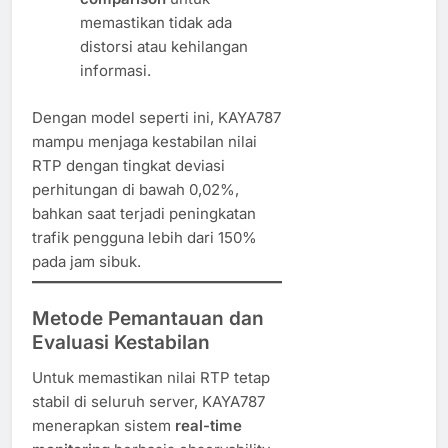
memastikan tidak ada
distorsi atau kehilangan
informasi.
Dengan model seperti ini, KAYA787
mampu menjaga kestabilan nilai
RTP dengan tingkat deviasi
perhitungan di bawah 0,02%,
bahkan saat terjadi peningkatan
trafik pengguna lebih dari 150%
pada jam sibuk.
Metode Pemantauan dan
Evaluasi Kestabilan
Untuk memastikan nilai RTP tetap
stabil di seluruh server, KAYA787
menerapkan sistem
real-time