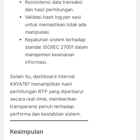
Konsistensi data transaksi
dan hasil perhitungan.
Validasi hash log per sesi
untuk memastikan tidak ada
manipulasi.
Kepatuhan sistem terhadap
standar ISO/IEC 27001 dalam
manajemen keamanan
informasi.
Selain itu, dashboard internal
KAYA787 menampilkan hasil
perhitungan RTP yang diperbarui
secara real-time, memberikan
transparansi penuh terhadap
performa dan kestabilan sistem.
Kesimpulan