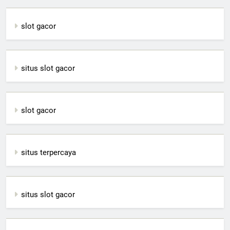
slot gacor
situs slot gacor
slot gacor
situs terpercaya
situs slot gacor