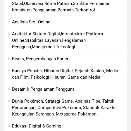
Stabil,Observasi Ritme Putaran,Struktur Permainan
Konsisten,Pengalaman Bermain Terkontrol
Analisis Slot Online
Arsitektur Sistem Digital,Infrastruktur Platform
Online,Stabilitas Layanan,Pengalaman
Pengguna,Manajemen Teknologi
Bisnis, Pengembangan Karier
Budaya Populer, Hiburan Digital, Sejarah Kasino, Media
dan Film, Psikologi Hiburan, Game dan Media
Desain & Pengalaman Pengguna
Dunia Pokémon, Strategi Game, Analisis Tipe, Taktik
Pertarungan, Competitive Pokémon, Statistik Karakter,
Keunggulan Serangan, Metagame Pokémon
Edukasi Digital & Gaming