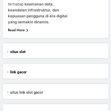
terhadap
keamanan data,
keandalan infrastruktur, dan
kepuasan pengguna di era digital
yang semakin dinamis.
Read More
situs slot
link gacor
situs link slot gacor