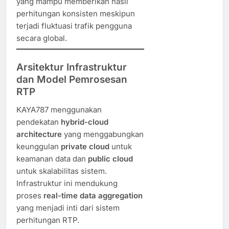
yang mampu memberikan hasil
perhitungan konsisten meskipun
terjadi fluktuasi trafik pengguna
secara global.
Arsitektur Infrastruktur
dan Model Pemrosesan
RTP
KAYA787 menggunakan
pendekatan
hybrid-cloud
architecture
yang menggabungkan
keunggulan
private cloud
untuk
keamanan data dan
public cloud
untuk skalabilitas sistem.
Infrastruktur ini mendukung
proses
real-time data aggregation
yang menjadi inti dari sistem
perhitungan RTP.