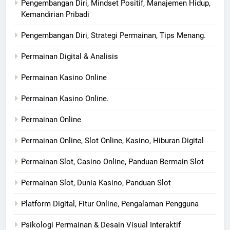
Pengembangan Diri, Mindset Positif, Manajemen Hidup,
Kemandirian Pribadi
Pengembangan Diri, Strategi Permainan, Tips Menang.
Permainan Digital & Analisis
Permainan Kasino Online
Permainan Kasino Online.
Permainan Online
Permainan Online, Slot Online, Kasino, Hiburan Digital
Permainan Slot, Casino Online, Panduan Bermain Slot
Permainan Slot, Dunia Kasino, Panduan Slot
Platform Digital, Fitur Online, Pengalaman Pengguna
Psikologi Permainan & Desain Visual Interaktif