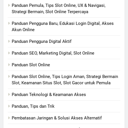
Panduan Pemula, Tips Slot Online, UX & Navigasi,
Strategi Bermain, Slot Online Terpercaya
Panduan Pengguna Baru, Edukasi Login Digital, Akses
Akun Online
Panduan Pengguna Digital Aktif
Panduan SEO, Marketing Digital, Slot Online
Panduan Slot Online
Panduan Slot Online, Tips Login Aman, Strategi Bermain
Slot, Keamanan Situs Slot, Slot Gacor untuk Pemula
Panduan Teknologi & Keamanan Akses
Panduan, Tips dan Trik
Pembatasan Jaringan & Solusi Akses Alternatif