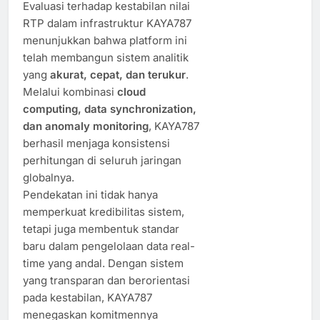
Evaluasi terhadap kestabilan nilai
RTP dalam infrastruktur KAYA787
menunjukkan bahwa platform ini
telah membangun sistem analitik
yang
akurat, cepat, dan terukur
.
Melalui kombinasi
cloud
computing, data synchronization,
dan anomaly monitoring
, KAYA787
berhasil menjaga konsistensi
perhitungan di seluruh jaringan
globalnya.
Pendekatan ini tidak hanya
memperkuat kredibilitas sistem,
tetapi juga membentuk standar
baru dalam pengelolaan data real-
time yang andal. Dengan sistem
yang transparan dan berorientasi
pada kestabilan, KAYA787
menegaskan komitmennya