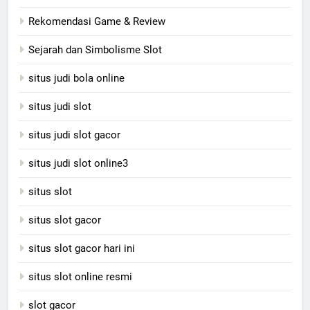
Rekomendasi Game & Review
Sejarah dan Simbolisme Slot
situs judi bola online
situs judi slot
situs judi slot gacor
situs judi slot online3
situs slot
situs slot gacor
situs slot gacor hari ini
situs slot online resmi
slot gacor