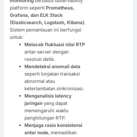
monitoring
berbasis observability
platform seperti
Prometheus,
Grafana, dan ELK Stack
(Elasticsearch, Logstash, Kibana)
.
Sistem pemantauan ini berfungsi
untuk:
Melacak fluktuasi nilai RTP
antar-server dengan
resolusi detik.
Mendeteksi anomali data
seperti lonjakan transaksi
abnormal atau
keterlambatan sinkronisasi.
Menganalisis latency
jaringan
yang dapat
memengaruhi waktu
penghitungan RTP.
Menjaga rasio konsistensi
antar node
, memastikan