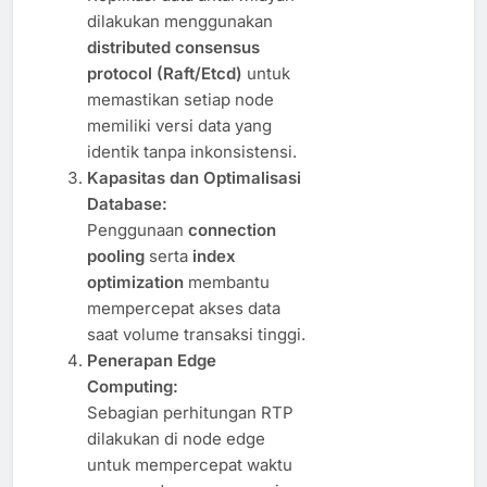
dilakukan menggunakan
distributed consensus
protocol (Raft/Etcd)
untuk
memastikan setiap node
memiliki versi data yang
identik tanpa inkonsistensi.
Kapasitas dan Optimalisasi
Database:
Penggunaan
connection
pooling
serta
index
optimization
membantu
mempercepat akses data
saat volume transaksi tinggi.
Penerapan Edge
Computing:
Sebagian perhitungan RTP
dilakukan di node edge
untuk mempercepat waktu