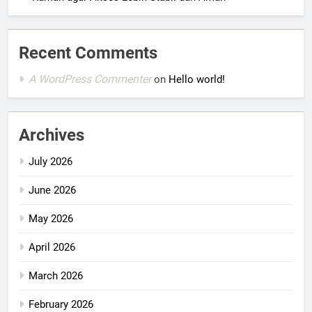
Recent Comments
A WordPress Commenter
on
Hello world!
Archives
July 2026
June 2026
May 2026
April 2026
March 2026
February 2026