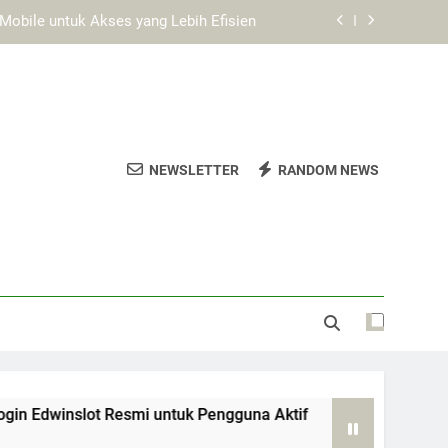
obile untuk Akses yang Lebih Efisien
Edwinslot Resmi untuk Pengguna Aktif
in dengan Langkah yang Lebih Praktis
TIARA4D Link Alternatif dengan Tepat
NEWSLETTER
RANDOM NEWS
obile untuk Akses yang Lebih Efisien
Edwinslot Resmi untuk Pengguna Aktif
in dengan Langkah yang Lebih Praktis
ot Resmi untuk Pengguna Aktif
Cara Mengatasi Kendala
2 Months Ago