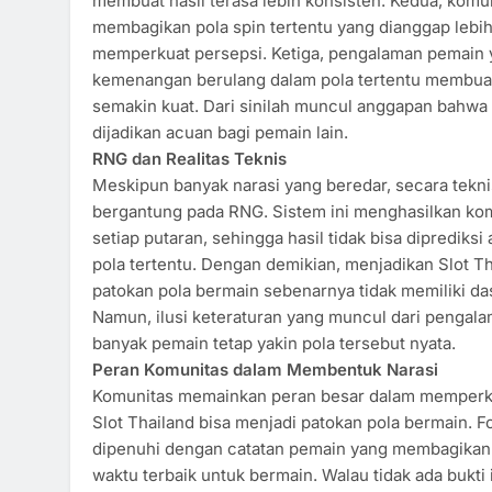
membuat hasil terasa lebih konsisten. Kedua, komu
membagikan pola spin tertentu yang dianggap lebih
memperkuat persepsi. Ketiga, pengalaman pemain
kemenangan berulang dalam pola tertentu membuat
semakin kuat. Dari sinilah muncul anggapan bahwa 
dijadikan acuan bagi pemain lain.
RNG dan Realitas Teknis
Meskipun banyak narasi yang beredar, secara teknis
bergantung pada RNG. Sistem ini menghasilkan ko
setiap putaran, sehingga hasil tidak bisa diprediksi
pola tertentu. Dengan demikian, menjadikan Slot T
patokan pola bermain sebenarnya tidak memiliki da
Namun, ilusi keteraturan yang muncul dari pengal
banyak pemain tetap yakin pola tersebut nyata.
Peran Komunitas dalam Membentuk Narasi
Komunitas memainkan peran besar dalam memper
Slot Thailand bisa menjadi patokan pola bermain. 
dipenuhi dengan catatan pemain yang membagikan 
waktu terbaik untuk bermain. Walau tidak ada bukti i