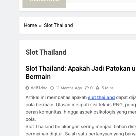
Home
Slot Thailand
Slot Thailand
Slot Thailand: Apakah Jadi Patokan u
Bermain
6e81dde
11 Months Ago
0
5 Mins
Artikel ini membahas apakah
slot thailand
dapat dij
pola bermain. Ulasan meliputi sisi teknis RNG, pe
peran komunitas, hingga aspek psikologis yang m
pola.
Slot Thailand belakangan sering menjadi bahan dis
permainan digital. Salah satu pertanyaan yang ban