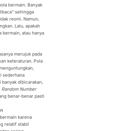
pola bermain. Banyak
dibaca” sehingga
tidak resmi. Namun,
angkan. Lalu, apakah
a bermain, atau hanya
iasanya merujuk pada
an keteraturan. Pola
h menguntungkan,
gi sederhana
 banyak dibicarakan,
h
Random Number
yang benar-benar pasti
an
 bermain karena
 relatif stabil