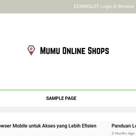
EDWINSLOT Login di Browser M
Panduan Login 
Cara Mengatasi Kendala Saat Lebah4D Log
Cara Menyimpan 
EDWINSLOT Login di Browser M
Panduan Login 
u Online Shops
Produk Terbaik Dengan Harga Bersaing Di Mumu Online Shops.
Cara Mengatasi Kendala Saat Lebah4D Log
SAMPLE PAGE
untuk Akses yang Lebih Efisien
Panduan Login Edwinsl
2 Months Ago