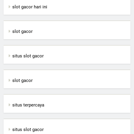
slot gacor hari ini
slot gacor
situs slot gacor
slot gacor
situs terpercaya
situs slot gacor