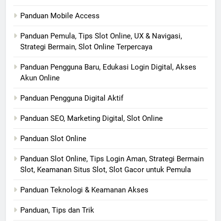
Panduan Mobile Access
Panduan Pemula, Tips Slot Online, UX & Navigasi,
Strategi Bermain, Slot Online Terpercaya
Panduan Pengguna Baru, Edukasi Login Digital, Akses
Akun Online
Panduan Pengguna Digital Aktif
Panduan SEO, Marketing Digital, Slot Online
Panduan Slot Online
Panduan Slot Online, Tips Login Aman, Strategi Bermain
Slot, Keamanan Situs Slot, Slot Gacor untuk Pemula
Panduan Teknologi & Keamanan Akses
Panduan, Tips dan Trik