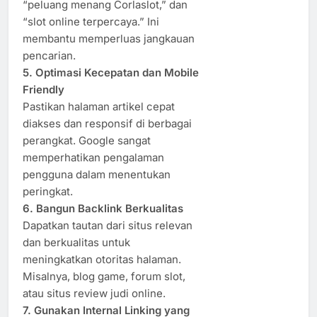
“peluang menang Corlaslot,” dan
“slot online terpercaya.” Ini
membantu memperluas jangkauan
pencarian.
5. Optimasi Kecepatan dan Mobile
Friendly
Pastikan halaman artikel cepat
diakses dan responsif di berbagai
perangkat. Google sangat
memperhatikan pengalaman
pengguna dalam menentukan
peringkat.
6. Bangun Backlink Berkualitas
Dapatkan tautan dari situs relevan
dan berkualitas untuk
meningkatkan otoritas halaman.
Misalnya, blog game, forum slot,
atau situs review judi online.
7. Gunakan Internal Linking yang