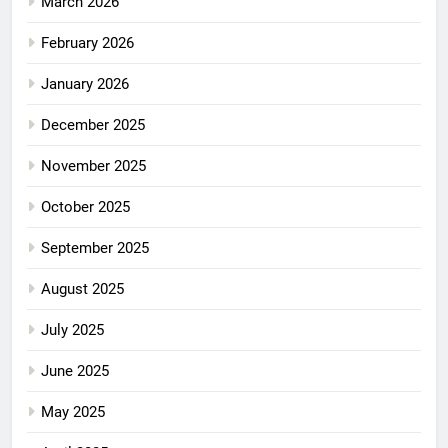
March 2026
February 2026
January 2026
December 2025
November 2025
October 2025
September 2025
August 2025
July 2025
June 2025
May 2025