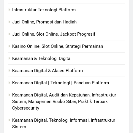
Infrastruktur Teknologi Platform
Judi Online, Promosi dan Hadiah
Judi Online, Slot Online, Jackpot Progresif
Kasino Online, Slot Online, Strategi Permainan
Keamanan & Teknologi Digital
Keamanan Digital & Akses Platform
Keamanan Digital | Teknologi | Panduan Platform
Keamanan Digital, Audit dan Kepatuhan, Infrastruktur
Sistem, Manajemen Risiko Siber, Praktik Terbaik
Cybersecurity
Keamanan Digital, Teknologi Informasi, Infrastruktur
Sistem