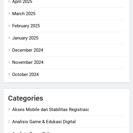
April 2025
March 2025
February 2025
January 2025
December 2024
November 2024
October 2024
Categories
Akses Mobile dan Stabilitas Registrasi
Analisis Game & Edukasi Digital