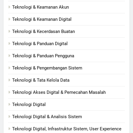
Teknologi & Keamanan Akun
Teknologi & Keamanan Digital
Teknologi & Kecerdasan Buatan
Teknologi & Panduan Digital
Teknologi & Panduan Pengguna
Teknologi & Pengembangan Sistem
Teknologi & Tata Kelola Data
Teknologi Akses Digital & Pemecahan Masalah
Teknologi Digital
Teknologi Digital & Analisis Sistem
Teknologi Digital, Infrastruktur Sistem, User Experience