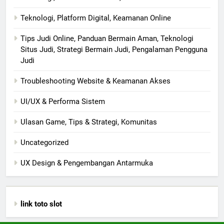
Teknologi, Platform Digital, Keamanan Online
Tips Judi Online, Panduan Bermain Aman, Teknologi
Situs Judi, Strategi Bermain Judi, Pengalaman Pengguna
Judi
Troubleshooting Website & Keamanan Akses
UI/UX & Performa Sistem
Ulasan Game, Tips & Strategi, Komunitas
Uncategorized
UX Design & Pengembangan Antarmuka
link toto slot