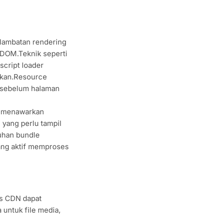
rlambatan rendering
 DOM.Teknik seperti
script loader
ukan.Resource
n sebelum halaman
e menawarkan
 yang perlu tampil
uhan bundle
 yang aktif memproses
is CDN dapat
untuk file media,