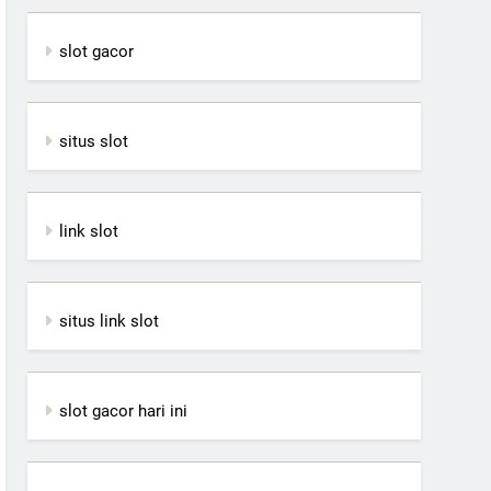
slot gacor
situs slot
link slot
situs link slot
slot gacor hari ini