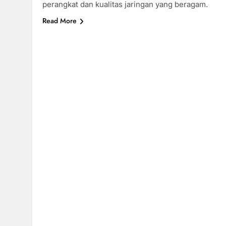
perangkat dan kualitas jaringan yang beragam.
Read More