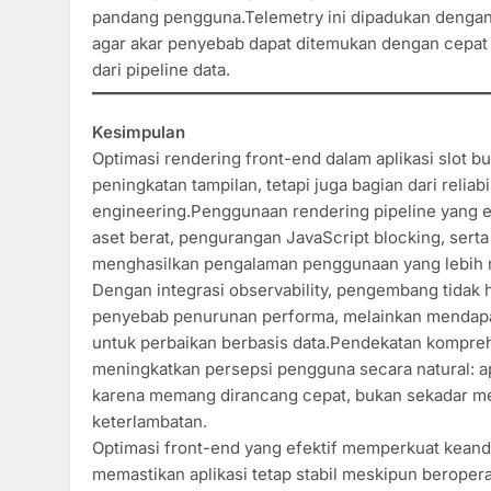
pandang pengguna.Telemetry ini dipadukan dengan
agar akar penyebab dapat ditemukan dengan cepat 
dari pipeline data.
Kesimpulan
Optimasi rendering front-end dalam aplikasi slot b
peningkatan tampilan, tetapi juga bagian dari reliabil
engineering.Penggunaan rendering pipeline yang 
aset berat, pengurangan JavaScript blocking, serta
menghasilkan pengalaman penggunaan yang lebih m
Dengan integrasi observability, pengembang tidak
penyebab penurunan performa, melainkan mendapat
untuk perbaikan berbasis data.Pendekatan kompre
meningkatkan persepsi pengguna secara natural: ap
karena memang dirancang cepat, bukan sekadar m
keterlambatan.
Optimasi front-end yang efektif memperkuat keand
memastikan aplikasi tetap stabil meskipun beropera