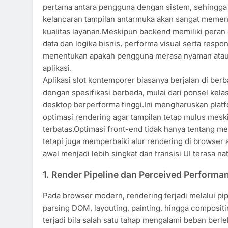
pertama antara pengguna dengan sistem, sehingga
kelancaran tampilan antarmuka akan sangat memen
kualitas layanan.Meskipun backend memiliki pera
data dan logika bisnis, performa visual serta respon
menentukan apakah pengguna merasa nyaman atau 
aplikasi.
Aplikasi slot kontemporer biasanya berjalan di ber
dengan spesifikasi berbeda, mulai dari ponsel kelas
desktop berperforma tinggi.Ini mengharuskan pla
optimasi rendering agar tampilan tetap mulus mesk
terbatas.Optimasi front-end tidak hanya tentang me
tetapi juga memperbaiki alur rendering di browser 
awal menjadi lebih singkat dan transisi UI terasa nat
1. Render Pipeline dan Perceived Performa
Pada browser modern, rendering terjadi melalui pipe
parsing DOM, layouting, painting, hingga composit
terjadi bila salah satu tahap mengalami beban berleb