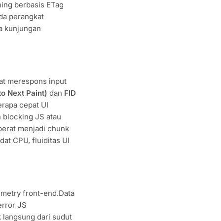
ching berbasis ETag
da perangkat
da kunjungan
i
pat merespons input
to Next Paint)
dan
FID
rapa cepat UI
n blocking JS atau
berat menjadi chunk
t CPU, fluiditas UI
emetry front-end.Data
error JS
langsung dari sudut