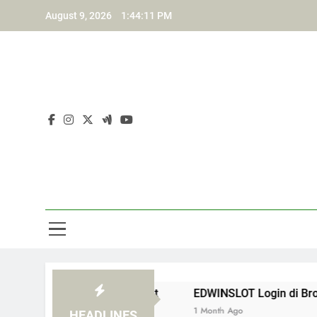
Skip
August 9, 2026
1:44:12 PM
to
content
Mum
Dapatkan 
natif dengan Tepat
EDWINSLOT Login di Browser Mobile
1 Month Ago
HEADLINES