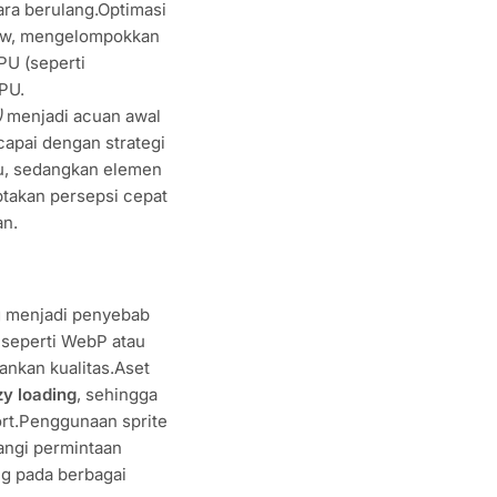
ara berulang.Optimasi
low, mengelompokkan
PU (seperti
PU.
)
menjadi acuan awal
apai dengan strategi
lu, sedangkan elemen
ptakan persepsi cepat
an.
ng menjadi penyebab
seperti WebP atau
ankan kualitas.Aset
zy loading
, sehingga
rt.Penggunaan sprite
angi permintaan
ng pada berbagai