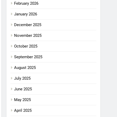
February 2026
January 2026
December 2025
November 2025
October 2025
September 2025
August 2025
July 2025
June 2025
May 2025
April 2025