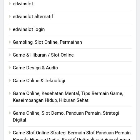
edwinslot
edwinslot alternatif
edwinslot login
Gambling, Slot Online, Permainan
Game & Hiburan / Slot Online
Game Design & Audio
Game Online & Teknologi
Game Online, Kesehatan Mental, Tips Bermain Game,
Keseimbangan Hidup, Hiburan Sehat
Game Online, Slot Demo, Panduan Pemain, Strategi
Digital
Game Slot Online Strategi Bermain Slot Panduan Pemain
Pemula Hiburan Digital Kreatif Optimalisasi Pengalaman