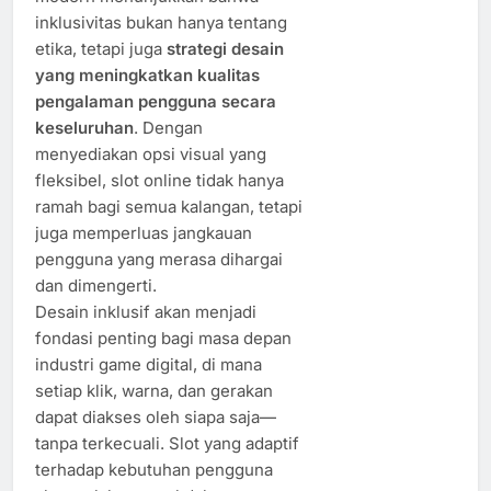
inklusivitas bukan hanya tentang
etika, tetapi juga
strategi desain
yang meningkatkan kualitas
pengalaman pengguna secara
keseluruhan
. Dengan
menyediakan opsi visual yang
fleksibel, slot online tidak hanya
ramah bagi semua kalangan, tetapi
juga memperluas jangkauan
pengguna yang merasa dihargai
dan dimengerti.
Desain inklusif akan menjadi
fondasi penting bagi masa depan
industri game digital, di mana
setiap klik, warna, dan gerakan
dapat diakses oleh siapa saja—
tanpa terkecuali. Slot yang adaptif
terhadap kebutuhan pengguna