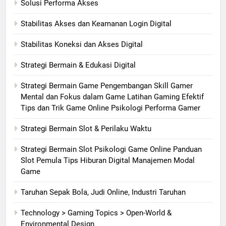
Solusi Performa Akses
Stabilitas Akses dan Keamanan Login Digital
Stabilitas Koneksi dan Akses Digital
Strategi Bermain & Edukasi Digital
Strategi Bermain Game Pengembangan Skill Gamer
Mental dan Fokus dalam Game Latihan Gaming Efektif
Tips dan Trik Game Online Psikologi Performa Gamer
Strategi Bermain Slot & Perilaku Waktu
Strategi Bermain Slot Psikologi Game Online Panduan
Slot Pemula Tips Hiburan Digital Manajemen Modal
Game
Taruhan Sepak Bola, Judi Online, Industri Taruhan
Technology > Gaming Topics > Open-World &
Environmental Design