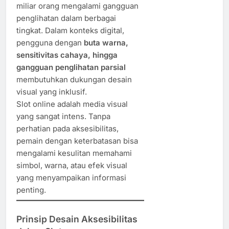
miliar orang mengalami gangguan
penglihatan dalam berbagai
tingkat. Dalam konteks digital,
pengguna dengan
buta warna,
sensitivitas cahaya, hingga
gangguan penglihatan parsial
membutuhkan dukungan desain
visual yang inklusif.
Slot online adalah media visual
yang sangat intens. Tanpa
perhatian pada aksesibilitas,
pemain dengan keterbatasan bisa
mengalami kesulitan memahami
simbol, warna, atau efek visual
yang menyampaikan informasi
penting.
Prinsip Desain Aksesibilitas