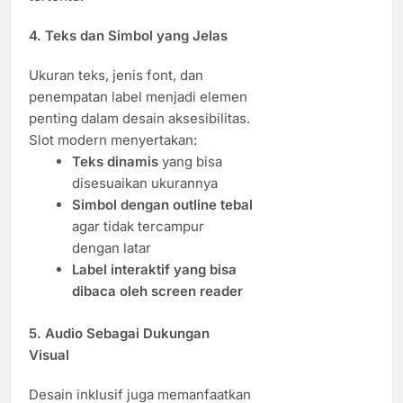
4.
Teks dan Simbol yang Jelas
Ukuran teks, jenis font, dan
penempatan label menjadi elemen
penting dalam desain aksesibilitas.
Slot modern menyertakan:
Teks dinamis
yang bisa
disesuaikan ukurannya
Simbol dengan outline tebal
agar tidak tercampur
dengan latar
Label interaktif yang bisa
dibaca oleh screen reader
5.
Audio Sebagai Dukungan
Visual
Desain inklusif juga memanfaatkan