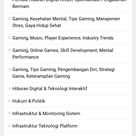
Bermain
Gaming, Kesehatan Mental, Tips Gaming, Manajemen
Stres, Gaya Hidup Sehat
Gaming, Music, Player Experience, Industry Trends
Gaming, Online Games, Skill Development, Mental
Performance
Gaming, Tips Gaming, Pengembangan Diri, Strategi
Game, Keterampilan Gaming
Hiburan Digital & Teknologi Interaktif
Hukum & Politik
Infrastruktur & Monitoring Sistem
Infrastruktur Teknologi Platform