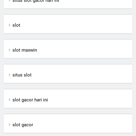
situs slot gacor hari ini
slot
slot maxwin
situs slot
slot gacor hari ini
slot gacor