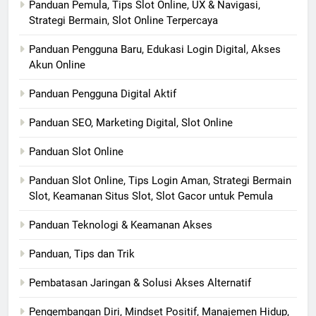
Panduan Pemula, Tips Slot Online, UX & Navigasi,
Strategi Bermain, Slot Online Terpercaya
Panduan Pengguna Baru, Edukasi Login Digital, Akses
Akun Online
Panduan Pengguna Digital Aktif
Panduan SEO, Marketing Digital, Slot Online
Panduan Slot Online
Panduan Slot Online, Tips Login Aman, Strategi Bermain
Slot, Keamanan Situs Slot, Slot Gacor untuk Pemula
Panduan Teknologi & Keamanan Akses
Panduan, Tips dan Trik
Pembatasan Jaringan & Solusi Akses Alternatif
Pengembangan Diri, Mindset Positif, Manajemen Hidup,