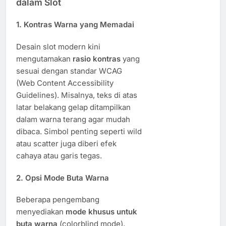
dalam Slot
1.
Kontras Warna yang Memadai
Desain slot modern kini
mengutamakan
rasio kontras
yang
sesuai dengan standar WCAG
(Web Content Accessibility
Guidelines). Misalnya, teks di atas
latar belakang gelap ditampilkan
dalam warna terang agar mudah
dibaca. Simbol penting seperti wild
atau scatter juga diberi efek
cahaya atau garis tegas.
2.
Opsi Mode Buta Warna
Beberapa pengembang
menyediakan
mode khusus untuk
buta warna
(colorblind mode),