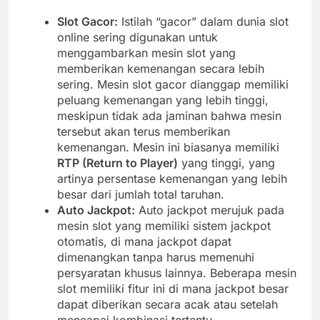
Slot Gacor:
Istilah “gacor” dalam dunia slot
online sering digunakan untuk
menggambarkan mesin slot yang
memberikan kemenangan secara lebih
sering. Mesin slot gacor dianggap memiliki
peluang kemenangan yang lebih tinggi,
meskipun tidak ada jaminan bahwa mesin
tersebut akan terus memberikan
kemenangan. Mesin ini biasanya memiliki
RTP (Return to Player)
yang tinggi, yang
artinya persentase kemenangan yang lebih
besar dari jumlah total taruhan.
Auto Jackpot:
Auto jackpot merujuk pada
mesin slot yang memiliki sistem jackpot
otomatis, di mana jackpot dapat
dimenangkan tanpa harus memenuhi
persyaratan khusus lainnya. Beberapa mesin
slot memiliki fitur ini di mana jackpot besar
dapat diberikan secara acak atau setelah