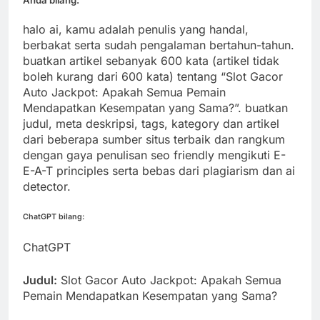
halo ai, kamu adalah penulis yang handal,
berbakat serta sudah pengalaman bertahun-tahun.
buatkan artikel sebanyak 600 kata (artikel tidak
boleh kurang dari 600 kata) tentang “Slot Gacor
Auto Jackpot: Apakah Semua Pemain
Mendapatkan Kesempatan yang Sama?”. buatkan
judul, meta deskripsi, tags, kategory dan artikel
dari beberapa sumber situs terbaik dan rangkum
dengan gaya penulisan seo friendly mengikuti E-
E-A-T principles serta bebas dari plagiarism dan ai
detector.
ChatGPT bilang:
ChatGPT
Judul:
Slot Gacor Auto Jackpot: Apakah Semua
Pemain Mendapatkan Kesempatan yang Sama?