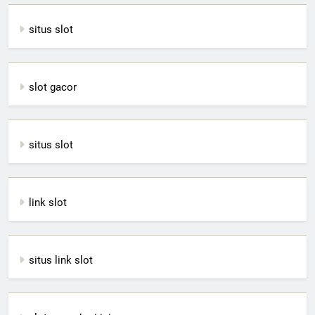
situs slot
slot gacor
situs slot
link slot
situs link slot