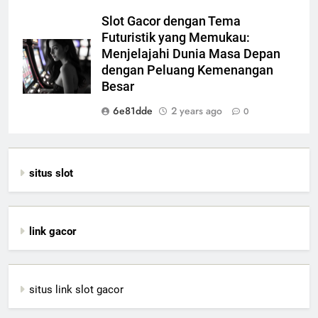
Slot Gacor dengan Tema
Futuristik yang Memukau:
Menjelajahi Dunia Masa Depan
dengan Peluang Kemenangan
Besar
6e81dde
2 years ago
0
situs slot
link gacor
situs link slot gacor