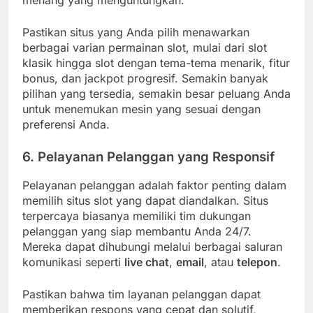
Pastikan situs yang Anda pilih menawarkan
berbagai varian permainan slot, mulai dari slot
klasik hingga slot dengan tema-tema menarik, fitur
bonus, dan jackpot progresif. Semakin banyak
pilihan yang tersedia, semakin besar peluang Anda
untuk menemukan mesin yang sesuai dengan
preferensi Anda.
6. Pelayanan Pelanggan yang Responsif
Pelayanan pelanggan adalah faktor penting dalam
memilih situs slot yang dapat diandalkan. Situs
terpercaya biasanya memiliki tim dukungan
pelanggan yang siap membantu Anda 24/7.
Mereka dapat dihubungi melalui berbagai saluran
komunikasi seperti
live chat
,
email
, atau
telepon
.
Pastikan bahwa tim layanan pelanggan dapat
memberikan respons yang cepat dan solutif,