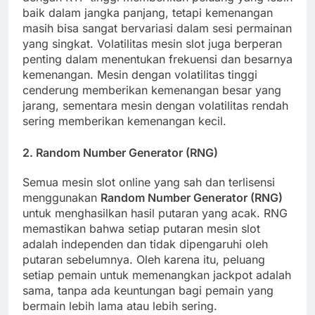
baik dalam jangka panjang, tetapi kemenangan
masih bisa sangat bervariasi dalam sesi permainan
yang singkat. Volatilitas mesin slot juga berperan
penting dalam menentukan frekuensi dan besarnya
kemenangan. Mesin dengan volatilitas tinggi
cenderung memberikan kemenangan besar yang
jarang, sementara mesin dengan volatilitas rendah
sering memberikan kemenangan kecil.
2. Random Number Generator (RNG)
Semua mesin slot online yang sah dan terlisensi
menggunakan
Random Number Generator (RNG)
untuk menghasilkan hasil putaran yang acak. RNG
memastikan bahwa setiap putaran mesin slot
adalah independen dan tidak dipengaruhi oleh
putaran sebelumnya. Oleh karena itu, peluang
setiap pemain untuk memenangkan jackpot adalah
sama, tanpa ada keuntungan bagi pemain yang
bermain lebih lama atau lebih sering.