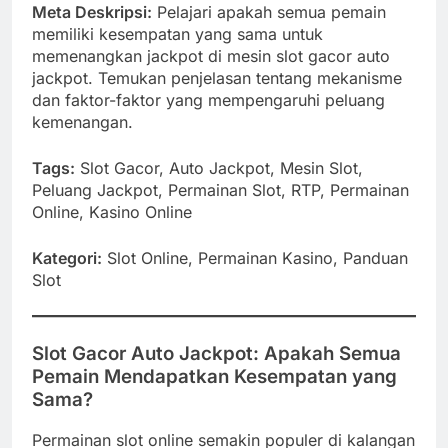
Meta Deskripsi:
Pelajari apakah semua pemain
memiliki kesempatan yang sama untuk
memenangkan jackpot di mesin slot gacor auto
jackpot. Temukan penjelasan tentang mekanisme
dan faktor-faktor yang mempengaruhi peluang
kemenangan.
Tags:
Slot Gacor, Auto Jackpot, Mesin Slot,
Peluang Jackpot, Permainan Slot, RTP, Permainan
Online, Kasino Online
Kategori:
Slot Online, Permainan Kasino, Panduan
Slot
Slot Gacor Auto Jackpot: Apakah Semua
Pemain Mendapatkan Kesempatan yang
Sama?
Permainan slot online semakin populer di kalangan