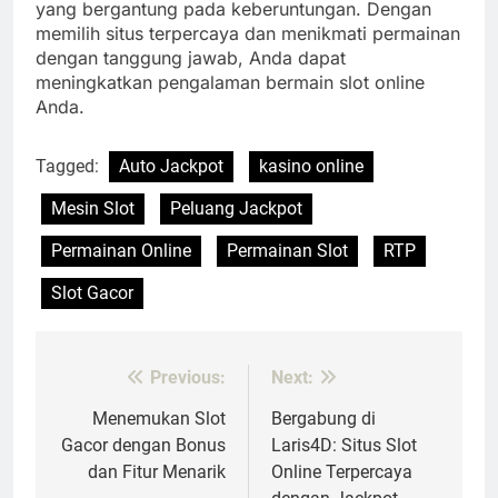
yang bergantung pada keberuntungan. Dengan
memilih situs terpercaya dan menikmati permainan
dengan tanggung jawab, Anda dapat
meningkatkan pengalaman bermain slot online
Anda.
Tagged:
Auto Jackpot
kasino online
Mesin Slot
Peluang Jackpot
Permainan Online
Permainan Slot
RTP
Slot Gacor
Previous:
Next:
Post
navigation
Menemukan Slot
Bergabung di
Gacor dengan Bonus
Laris4D: Situs Slot
dan Fitur Menarik
Online Terpercaya