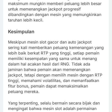
maksimum mungkin memberi peluang lebih besar
untuk memenangkan jackpot progresif
dibandingkan dengan mesin yang memungkinkan
taruhan lebih kecil.
Kesimpulan
Meskipun mesin slot gacor dan auto jackpot
sering kali memberikan peluang kemenangan yang
lebih baik berkat RTP yang tinggi, setiap pemain
memiliki kesempatan yang sama untuk menang
dalam hal acakan hasil dari RNG. Tidak ada
jaminan bahwa pemain akan memenangkan
jackpot, tetapi dengan memilih mesin dengan RTP
tinggi, memahami volatilitas, dan memanfaatkan
fitur bonus, pemain dapat memaksimalkan
peluang mereka.
Yang terpenting, selalu bermain secara bijak dan
mengingat bahwa mesin slot adalah permainan