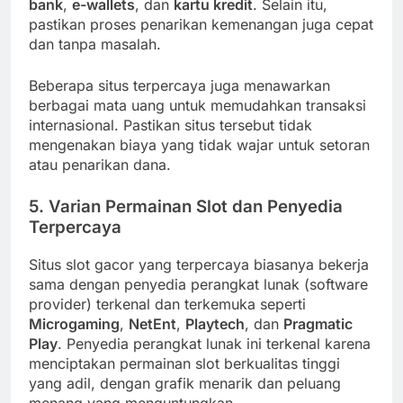
bank
,
e-wallets
, dan
kartu kredit
. Selain itu,
pastikan proses penarikan kemenangan juga cepat
dan tanpa masalah.
Beberapa situs terpercaya juga menawarkan
berbagai mata uang untuk memudahkan transaksi
internasional. Pastikan situs tersebut tidak
mengenakan biaya yang tidak wajar untuk setoran
atau penarikan dana.
5. Varian Permainan Slot dan Penyedia
Terpercaya
Situs slot gacor yang terpercaya biasanya bekerja
sama dengan penyedia perangkat lunak (software
provider) terkenal dan terkemuka seperti
Microgaming
,
NetEnt
,
Playtech
, dan
Pragmatic
Play
. Penyedia perangkat lunak ini terkenal karena
menciptakan permainan slot berkualitas tinggi
yang adil, dengan grafik menarik dan peluang
menang yang menguntungkan.