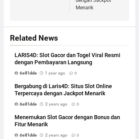
dengan Jackpot
Menarik
Related News
LARIS4D: Slot Gacor dan Togel Viral Resmi
dengan Pembayaran Langsung
6e81dde
1 year ago
0
Bergabung di Laris4D: Situs Slot Online
Terpercaya dengan Jackpot Menarik
6e81dde
2 years ago
0
Menemukan Slot Gacor dengan Bonus dan
Fitur Menarik
6e81dde
2 years ago
0