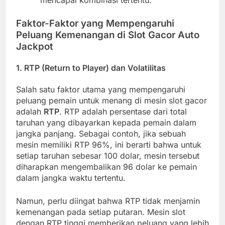
mencapai kombinasi tertentu.
Faktor-Faktor yang Mempengaruhi
Peluang Kemenangan di Slot Gacor Auto
Jackpot
1. RTP (Return to Player) dan Volatilitas
Salah satu faktor utama yang mempengaruhi
peluang pemain untuk menang di mesin slot gacor
adalah
RTP
. RTP adalah persentase dari total
taruhan yang dibayarkan kepada pemain dalam
jangka panjang. Sebagai contoh, jika sebuah
mesin memiliki RTP 96%, ini berarti bahwa untuk
setiap taruhan sebesar 100 dolar, mesin tersebut
diharapkan mengembalikan 96 dolar ke pemain
dalam jangka waktu tertentu.
Namun, perlu diingat bahwa RTP tidak menjamin
kemenangan pada setiap putaran. Mesin slot
dengan RTP tinggi memberikan peluang yang lebih