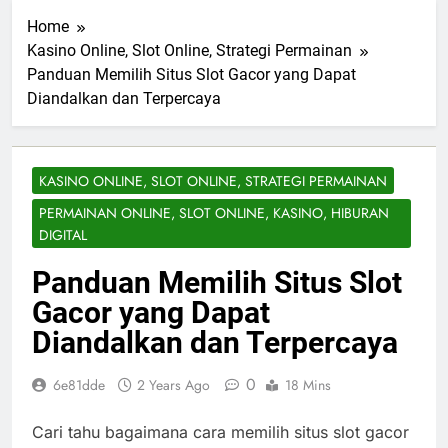
Home
Kasino Online, Slot Online, Strategi Permainan
Panduan Memilih Situs Slot Gacor yang Dapat
Diandalkan dan Terpercaya
KASINO ONLINE, SLOT ONLINE, STRATEGI PERMAINAN
PERMAINAN ONLINE, SLOT ONLINE, KASINO, HIBURAN
DIGITAL
Panduan Memilih Situs Slot
Gacor yang Dapat
Diandalkan dan Terpercaya
0
6e81dde
2 Years Ago
18 Mins
Cari tahu bagaimana cara memilih situs slot gacor