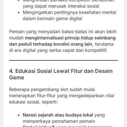
yang dapat merusak interaksi sosial
Mengingatkan pentingnya kesehatan mental
dalam bermain game digital
Pemain yang menyadari batas-batas ini akan lebih
mudah
menginternalisasi prinsip hidup seimbang
dan peduli terhadap kondisi orang lain
, terutama
di era digital yang serba cepat dan kompetitif.
4.
Edukasi Sosial Lewat Fitur dan Desain
Game
Beberapa pengembang slot sudah mulai
menerapkan fitur-fitur yang mengedepankan nilai
edukasi sosial, seperti:
Narasi sejarah atau budaya lokal
yang
memperkaya pemahaman pemain