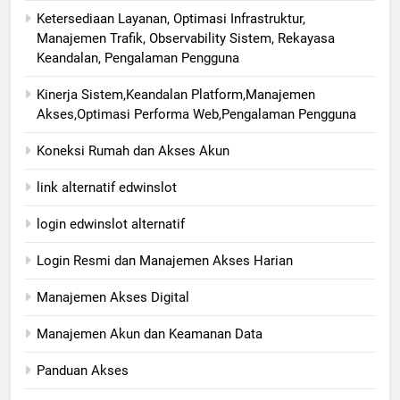
Ketersediaan Layanan, Optimasi Infrastruktur,
Manajemen Trafik, Observability Sistem, Rekayasa
Keandalan, Pengalaman Pengguna
Kinerja Sistem,Keandalan Platform,Manajemen
Akses,Optimasi Performa Web,Pengalaman Pengguna
Koneksi Rumah dan Akses Akun
link alternatif edwinslot
login edwinslot alternatif
Login Resmi dan Manajemen Akses Harian
Manajemen Akses Digital
Manajemen Akun dan Keamanan Data
Panduan Akses