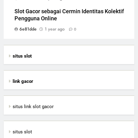
Slot Gacor sebagai Cermin Identitas Kolektif
Pengguna Online
6e81dde
1 year ago
0
situs slot
link gacor
situs link slot gacor
situs slot