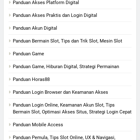
Panduan Akses Platform Digital
Panduan Akses Praktis dan Login Digital
Panduan Akun Digital
Panduan Bermain Slot, Tips dan Trik Slot, Mesin Slot
Panduan Game
Panduan Game, Hiburan Digital, Strategi Permainan
Panduan Horas88
Panduan Login Browser dan Keamanan Akses
Panduan Login Online, Keamanan Akun Slot, Tips
Bermain Slot, Optimasi Akses Situs, Strategi Login Cepat
Panduan Mobile Access
Panduan Pemula, Tips Slot Online, UX & Navigasi,