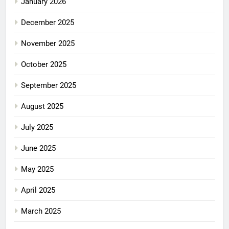
January 2026
December 2025
November 2025
October 2025
September 2025
August 2025
July 2025
June 2025
May 2025
April 2025
March 2025