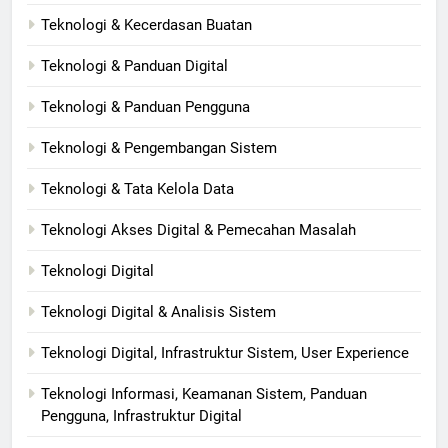
Teknologi & Kecerdasan Buatan
Teknologi & Panduan Digital
Teknologi & Panduan Pengguna
Teknologi & Pengembangan Sistem
Teknologi & Tata Kelola Data
Teknologi Akses Digital & Pemecahan Masalah
Teknologi Digital
Teknologi Digital & Analisis Sistem
Teknologi Digital, Infrastruktur Sistem, User Experience
Teknologi Informasi, Keamanan Sistem, Panduan
Pengguna, Infrastruktur Digital