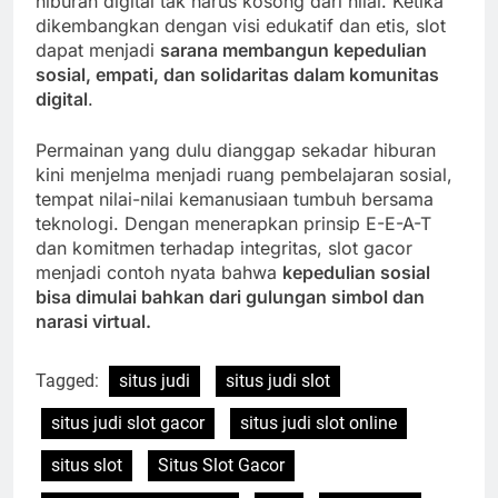
hiburan digital tak harus kosong dari nilai. Ketika
dikembangkan dengan visi edukatif dan etis, slot
dapat menjadi
sarana membangun kepedulian
sosial, empati, dan solidaritas dalam komunitas
digital
.
Permainan yang dulu dianggap sekadar hiburan
kini menjelma menjadi ruang pembelajaran sosial,
tempat nilai-nilai kemanusiaan tumbuh bersama
teknologi. Dengan menerapkan prinsip E-E-A-T
dan komitmen terhadap integritas, slot gacor
menjadi contoh nyata bahwa
kepedulian sosial
bisa dimulai bahkan dari gulungan simbol dan
narasi virtual.
Tagged:
situs judi
situs judi slot
situs judi slot gacor
situs judi slot online
situs slot
Situs Slot Gacor