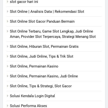
slot gacor hari ini
Slot Online | Analisis Data | Rekomendasi Slot
Slot Online Slot Gacor Panduan Bermain
Slot Online Terbaru, Game Slot Lengkap, Judi Online
Aman, Provider Slot Terpercaya, Strategi Menang Slot
Slot Online, Hiburan Slot, Permainan Gratis
Slot Online, Judi Online, Tips & Trik Slot
Slot Online, Permainan Kasino
Slot Online, Permainan Kasino, Judi Online
Slot Online, Tips & Strategi, Slot Gacor
Solusi Kendala Login Digital
Solusi Performa Akses