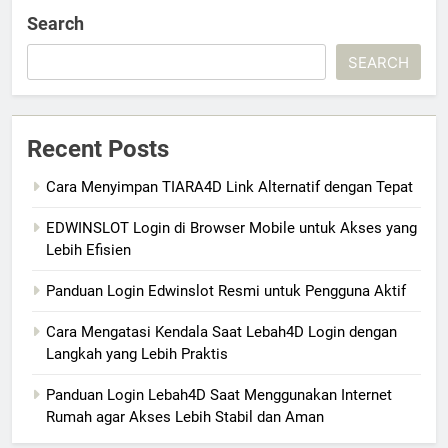
Search
SEARCH
Recent Posts
Cara Menyimpan TIARA4D Link Alternatif dengan Tepat
EDWINSLOT Login di Browser Mobile untuk Akses yang
Lebih Efisien
Panduan Login Edwinslot Resmi untuk Pengguna Aktif
Cara Mengatasi Kendala Saat Lebah4D Login dengan
Langkah yang Lebih Praktis
Panduan Login Lebah4D Saat Menggunakan Internet
Rumah agar Akses Lebih Stabil dan Aman