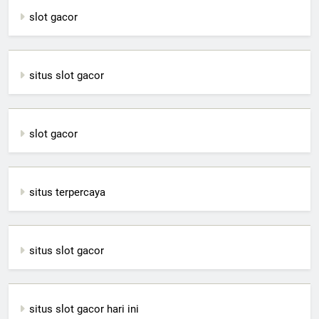
slot gacor
situs slot gacor
slot gacor
situs terpercaya
situs slot gacor
situs slot gacor hari ini