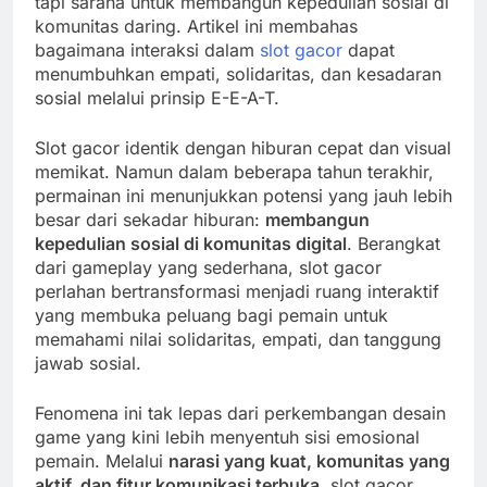
tapi sarana untuk membangun kepedulian sosial di
komunitas daring. Artikel ini membahas
bagaimana interaksi dalam
slot gacor
dapat
menumbuhkan empati, solidaritas, dan kesadaran
sosial melalui prinsip E-E-A-T.
Slot gacor identik dengan hiburan cepat dan visual
memikat. Namun dalam beberapa tahun terakhir,
permainan ini menunjukkan potensi yang jauh lebih
besar dari sekadar hiburan:
membangun
kepedulian sosial di komunitas digital
. Berangkat
dari gameplay yang sederhana, slot gacor
perlahan bertransformasi menjadi ruang interaktif
yang membuka peluang bagi pemain untuk
memahami nilai solidaritas, empati, dan tanggung
jawab sosial.
Fenomena ini tak lepas dari perkembangan desain
game yang kini lebih menyentuh sisi emosional
pemain. Melalui
narasi yang kuat, komunitas yang
aktif, dan fitur komunikasi terbuka
, slot gacor