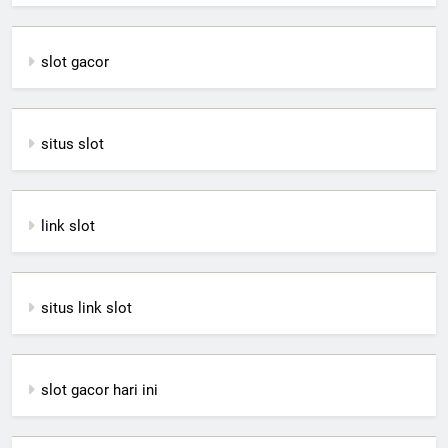
slot gacor
situs slot
link slot
situs link slot
slot gacor hari ini