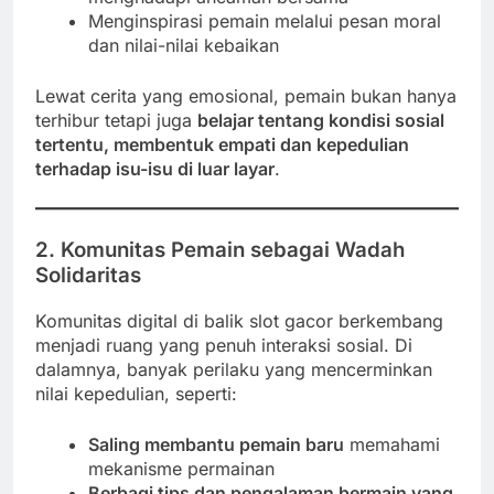
Menginspirasi pemain melalui pesan moral
dan nilai-nilai kebaikan
Lewat cerita yang emosional, pemain bukan hanya
terhibur tetapi juga
belajar tentang kondisi sosial
tertentu, membentuk empati dan kepedulian
terhadap isu-isu di luar layar
.
2.
Komunitas Pemain sebagai Wadah
Solidaritas
Komunitas digital di balik slot gacor berkembang
menjadi ruang yang penuh interaksi sosial. Di
dalamnya, banyak perilaku yang mencerminkan
nilai kepedulian, seperti:
Saling membantu pemain baru
memahami
mekanisme permainan
Berbagi tips dan pengalaman bermain yang