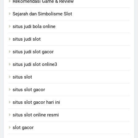
Rekomendasi Game & Review
Sejarah dan Simbolisme Slot
situs judi bola online
situs judi slot
situs judi slot gacor
situs judi slot online3
situs slot
situs slot gacor
situs slot gacor hari ini
situs slot online resmi
slot gacor