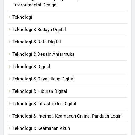
Environmental Design
Teknologi
Teknologi & Budaya Digital
Teknologi & Data Digital
Teknologi & Desain Antarmuka
Teknologi & Digital
Teknologi & Gaya Hidup Digital
Teknologi & Hiburan Digital
Teknologi & Infrastruktur Digital
Teknologi & Internet, Keamanan Online, Panduan Login
Teknologi & Keamanan Akun