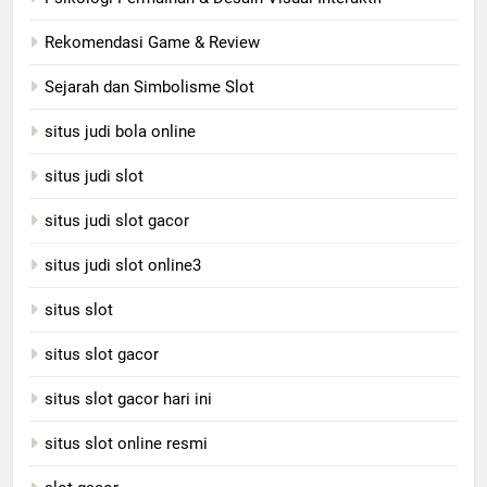
Rekomendasi Game & Review
Sejarah dan Simbolisme Slot
situs judi bola online
situs judi slot
situs judi slot gacor
situs judi slot online3
situs slot
situs slot gacor
situs slot gacor hari ini
situs slot online resmi