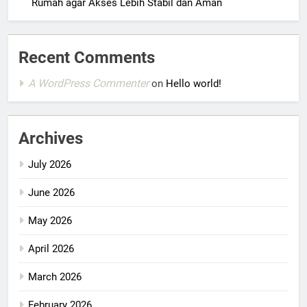
Rumah agar Akses Lebih Stabil dan Aman
Recent Comments
A WordPress Commenter
on
Hello world!
Archives
July 2026
June 2026
May 2026
April 2026
March 2026
February 2026