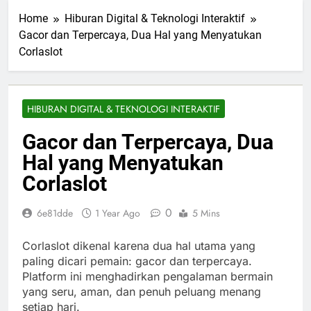
Home
Hiburan Digital & Teknologi Interaktif
Gacor dan Terpercaya, Dua Hal yang Menyatukan
Corlaslot
HIBURAN DIGITAL & TEKNOLOGI INTERAKTIF
Gacor dan Terpercaya, Dua
Hal yang Menyatukan
Corlaslot
0
6e81dde
1 Year Ago
5 Mins
Corlaslot dikenal karena dua hal utama yang
paling dicari pemain: gacor dan terpercaya.
Platform ini menghadirkan pengalaman bermain
yang seru, aman, dan penuh peluang menang
setiap hari.