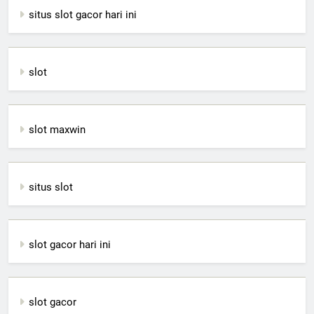
situs slot gacor hari ini
slot
slot maxwin
situs slot
slot gacor hari ini
slot gacor