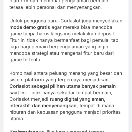
platform dan membuat pengalaman bermain
terasa lebih personal dan menyenangkan.
Untuk pengguna baru, Corlaslot juga menyediakan
mode demo gratis
agar mereka bisa mencoba
game tanpa harus langsung melakukan deposit.
Fitur ini tidak hanya bermanfaat bagi pemula, tapi
juga bagi pemain berpengalaman yang ingin
mencoba strategi atau mengenal fitur baru dari
game tertentu.
Kombinasi antara peluang menang yang besar dan
sistem platform yang terpercaya menjadikan
Corlaslot sebagai pilihan utama banyak pemain
saat ini
. Tidak hanya sekadar tempat bermain,
Corlaslot menjadi
ruang digital yang aman,
interaktif, dan menyenangkan
, tempat di mana
hiburan dan kepuasan pengguna menjadi prioritas
utama.