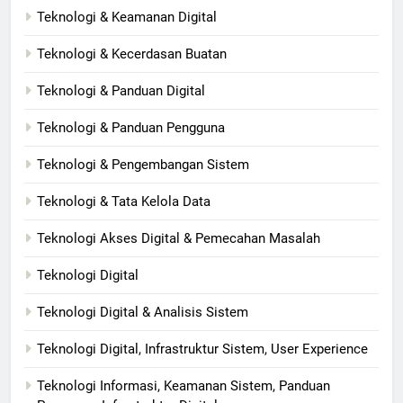
Teknologi & Keamanan Digital
Teknologi & Kecerdasan Buatan
Teknologi & Panduan Digital
Teknologi & Panduan Pengguna
Teknologi & Pengembangan Sistem
Teknologi & Tata Kelola Data
Teknologi Akses Digital & Pemecahan Masalah
Teknologi Digital
Teknologi Digital & Analisis Sistem
Teknologi Digital, Infrastruktur Sistem, User Experience
Teknologi Informasi, Keamanan Sistem, Panduan