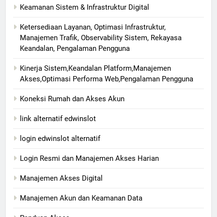
Keamanan Sistem & Infrastruktur Digital
Ketersediaan Layanan, Optimasi Infrastruktur,
Manajemen Trafik, Observability Sistem, Rekayasa
Keandalan, Pengalaman Pengguna
Kinerja Sistem,Keandalan Platform,Manajemen
Akses,Optimasi Performa Web,Pengalaman Pengguna
Koneksi Rumah dan Akses Akun
link alternatif edwinslot
login edwinslot alternatif
Login Resmi dan Manajemen Akses Harian
Manajemen Akses Digital
Manajemen Akun dan Keamanan Data