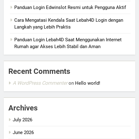
Panduan Login Edwinslot Resmi untuk Pengguna Aktif
Cara Mengatasi Kendala Saat Lebah4D Login dengan
Langkah yang Lebih Praktis
Panduan Login Lebah4D Saat Menggunakan Internet
Rumah agar Akses Lebih Stabil dan Aman
Recent Comments
A WordPress Commenter
on
Hello world!
Archives
July 2026
June 2026