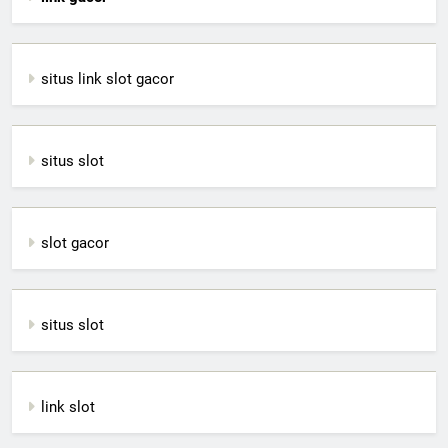
situs link slot gacor
situs slot
slot gacor
situs slot
link slot