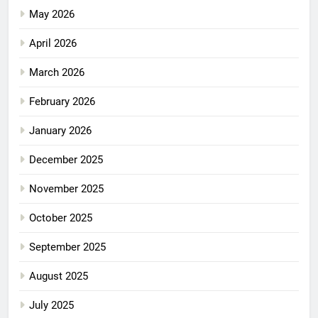
May 2026
April 2026
March 2026
February 2026
January 2026
December 2025
November 2025
October 2025
September 2025
August 2025
July 2025