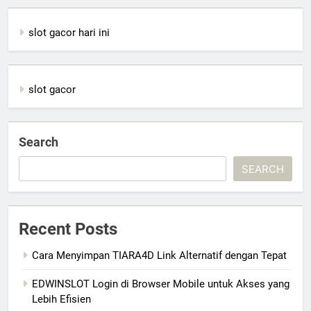
slot gacor hari ini
slot gacor
Search
SEARCH
Recent Posts
Cara Menyimpan TIARA4D Link Alternatif dengan Tepat
EDWINSLOT Login di Browser Mobile untuk Akses yang
Lebih Efisien