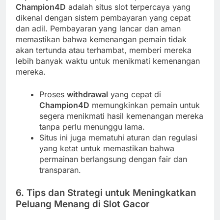
Champion4D
adalah situs slot terpercaya yang
dikenal dengan sistem pembayaran yang cepat
dan adil. Pembayaran yang lancar dan aman
memastikan bahwa kemenangan pemain tidak
akan tertunda atau terhambat, memberi mereka
lebih banyak waktu untuk menikmati kemenangan
mereka.
Proses
withdrawal
yang cepat di
Champion4D
memungkinkan pemain untuk
segera menikmati hasil kemenangan mereka
tanpa perlu menunggu lama.
Situs ini juga mematuhi aturan dan regulasi
yang ketat untuk memastikan bahwa
permainan berlangsung dengan fair dan
transparan.
6.
Tips dan Strategi untuk Meningkatkan
Peluang Menang di Slot Gacor