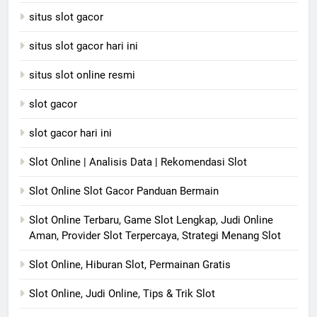
situs slot gacor
situs slot gacor hari ini
situs slot online resmi
slot gacor
slot gacor hari ini
Slot Online | Analisis Data | Rekomendasi Slot
Slot Online Slot Gacor Panduan Bermain
Slot Online Terbaru, Game Slot Lengkap, Judi Online
Aman, Provider Slot Terpercaya, Strategi Menang Slot
Slot Online, Hiburan Slot, Permainan Gratis
Slot Online, Judi Online, Tips & Trik Slot