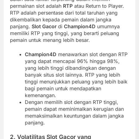
permainan slot adalah
RTP
atau Return to Player.
RTP adalah persentase dari total taruhan yang
dikembalikan kepada pemain dalam jangka
panjang.
Slot Gacor
di
Champion4D
umumnya
memiliki RTP yang tinggi, yang berarti peluang
pemain untuk menang lebih besar.
Champion4D
menawarkan slot dengan RTP
yang dapat mencapai 96% hingga 98%,
yang lebih tinggi dibandingkan dengan
banyak situs slot lainnya. RTP yang lebih
tinggi menunjukkan peluang yang lebih baik
bagi pemain untuk mendapatkan
kemenangan.
Dengan memilih slot dengan RTP tinggi,
pemain dapat meminimalkan kerugian dan
memaksimalkan keuntungan dalam jangka
panjang.
2.
Volatilitas Slot Gacor yang