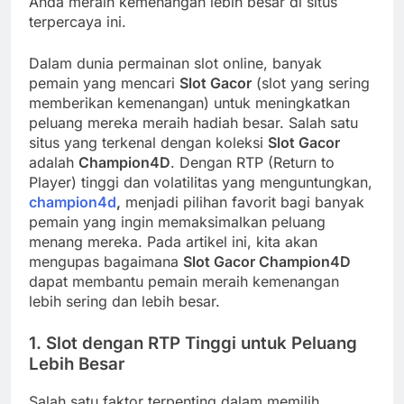
Anda meraih kemenangan lebih besar di situs
terpercaya ini.
Dalam dunia permainan slot online, banyak
pemain yang mencari
Slot Gacor
(slot yang sering
memberikan kemenangan) untuk meningkatkan
peluang mereka meraih hadiah besar. Salah satu
situs yang terkenal dengan koleksi
Slot Gacor
adalah
Champion4D
. Dengan RTP (Return to
Player) tinggi dan volatilitas yang menguntungkan,
champion4d
,
menjadi pilihan favorit bagi banyak
pemain yang ingin memaksimalkan peluang
menang mereka. Pada artikel ini, kita akan
mengupas bagaimana
Slot Gacor Champion4D
dapat membantu pemain meraih kemenangan
lebih sering dan lebih besar.
1.
Slot dengan RTP Tinggi untuk Peluang
Lebih Besar
Salah satu faktor terpenting dalam memilih