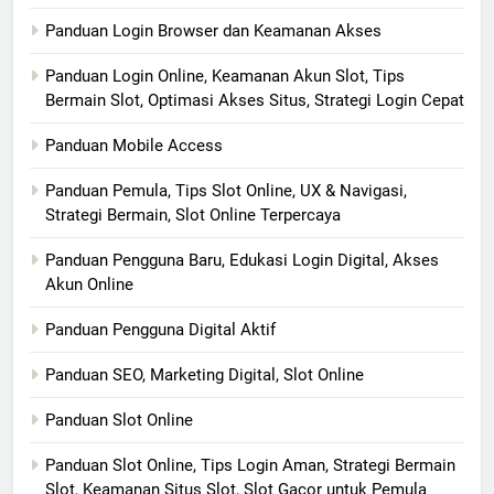
Panduan Login Browser dan Keamanan Akses
Panduan Login Online, Keamanan Akun Slot, Tips
Bermain Slot, Optimasi Akses Situs, Strategi Login Cepat
Panduan Mobile Access
Panduan Pemula, Tips Slot Online, UX & Navigasi,
Strategi Bermain, Slot Online Terpercaya
Panduan Pengguna Baru, Edukasi Login Digital, Akses
Akun Online
Panduan Pengguna Digital Aktif
Panduan SEO, Marketing Digital, Slot Online
Panduan Slot Online
Panduan Slot Online, Tips Login Aman, Strategi Bermain
Slot, Keamanan Situs Slot, Slot Gacor untuk Pemula