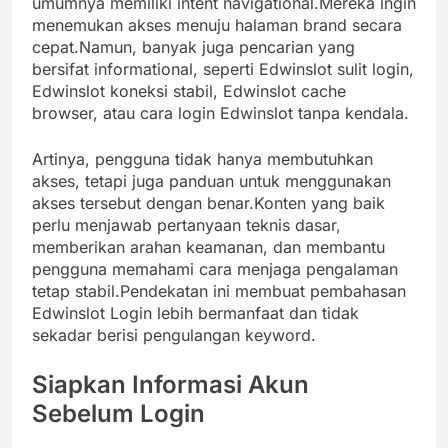
umumnya memiliki intent navigational.Mereka ingin
menemukan akses menuju halaman brand secara
cepat.Namun, banyak juga pencarian yang
bersifat informational, seperti Edwinslot sulit login,
Edwinslot koneksi stabil, Edwinslot cache
browser, atau cara login Edwinslot tanpa kendala.
Artinya, pengguna tidak hanya membutuhkan
akses, tetapi juga panduan untuk menggunakan
akses tersebut dengan benar.Konten yang baik
perlu menjawab pertanyaan teknis dasar,
memberikan arahan keamanan, dan membantu
pengguna memahami cara menjaga pengalaman
tetap stabil.Pendekatan ini membuat pembahasan
Edwinslot Login lebih bermanfaat dan tidak
sekadar berisi pengulangan keyword.
Siapkan Informasi Akun
Sebelum Login