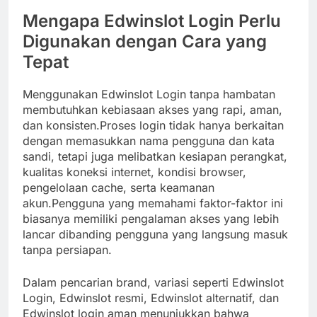
Mengapa Edwinslot Login Perlu
Digunakan dengan Cara yang
Tepat
Menggunakan Edwinslot Login tanpa hambatan
membutuhkan kebiasaan akses yang rapi, aman,
dan konsisten.Proses login tidak hanya berkaitan
dengan memasukkan nama pengguna dan kata
sandi, tetapi juga melibatkan kesiapan perangkat,
kualitas koneksi internet, kondisi browser,
pengelolaan cache, serta keamanan
akun.Pengguna yang memahami faktor-faktor ini
biasanya memiliki pengalaman akses yang lebih
lancar dibanding pengguna yang langsung masuk
tanpa persiapan.
Dalam pencarian brand, variasi seperti Edwinslot
Login, Edwinslot resmi, Edwinslot alternatif, dan
Edwinslot login aman menunjukkan bahwa