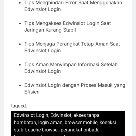
Tips Menghindari Error Saat Menggunakan
Edwinslot Login
Tips Mengakses Edwinslot Login Saat
Jaringan Kurang Stabil
Tips Menjaga Perangkat Tetap Aman Saat
Edwinslot Login
Tips Aman Menyimpan Informasi Setelah
Edwinslot Login
Edwinslot Login dengan Proses Masuk yang
Efisien
Tagged:
Edwinslot Login, Edwinslot, akses tanpa
hambatan, login aman, browser mobile, koneksi
stabil, cache browser, perangkat pribadi,