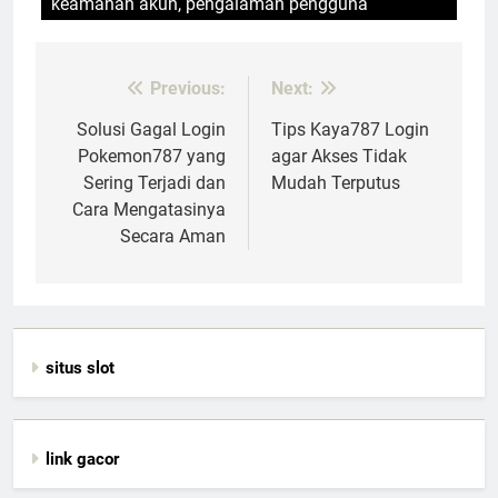
keamanan akun, pengalaman pengguna
Previous:
Next:
Post
navigation
Solusi Gagal Login
Tips Kaya787 Login
Pokemon787 yang
agar Akses Tidak
Sering Terjadi dan
Mudah Terputus
Cara Mengatasinya
Secara Aman
situs slot
link gacor