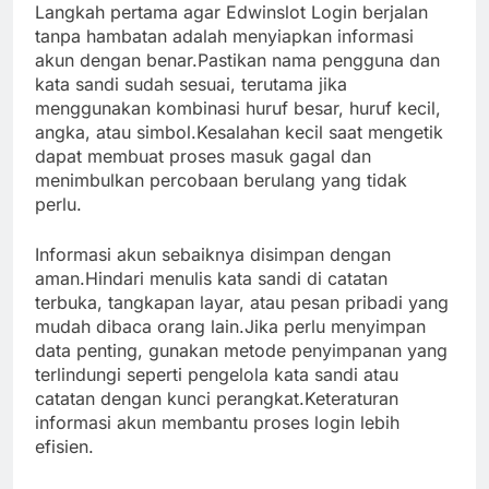
Langkah pertama agar Edwinslot Login berjalan
tanpa hambatan adalah menyiapkan informasi
akun dengan benar.Pastikan nama pengguna dan
kata sandi sudah sesuai, terutama jika
menggunakan kombinasi huruf besar, huruf kecil,
angka, atau simbol.Kesalahan kecil saat mengetik
dapat membuat proses masuk gagal dan
menimbulkan percobaan berulang yang tidak
perlu.
Informasi akun sebaiknya disimpan dengan
aman.Hindari menulis kata sandi di catatan
terbuka, tangkapan layar, atau pesan pribadi yang
mudah dibaca orang lain.Jika perlu menyimpan
data penting, gunakan metode penyimpanan yang
terlindungi seperti pengelola kata sandi atau
catatan dengan kunci perangkat.Keteraturan
informasi akun membantu proses login lebih
efisien.