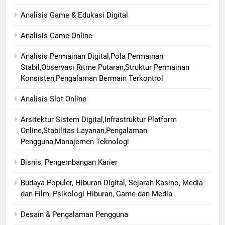
Analisis Game & Edukasi Digital
Analisis Game Online
Analisis Permainan Digital,Pola Permainan
Stabil,Observasi Ritme Putaran,Struktur Permainan
Konsisten,Pengalaman Bermain Terkontrol
Analisis Slot Online
Arsitektur Sistem Digital,Infrastruktur Platform
Online,Stabilitas Layanan,Pengalaman
Pengguna,Manajemen Teknologi
Bisnis, Pengembangan Karier
Budaya Populer, Hiburan Digital, Sejarah Kasino, Media
dan Film, Psikologi Hiburan, Game dan Media
Desain & Pengalaman Pengguna