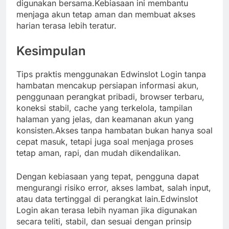
digunakan bersama.Kebiasaan ini membantu
menjaga akun tetap aman dan membuat akses
harian terasa lebih teratur.
Kesimpulan
Tips praktis menggunakan Edwinslot Login tanpa
hambatan mencakup persiapan informasi akun,
penggunaan perangkat pribadi, browser terbaru,
koneksi stabil, cache yang terkelola, tampilan
halaman yang jelas, dan keamanan akun yang
konsisten.Akses tanpa hambatan bukan hanya soal
cepat masuk, tetapi juga soal menjaga proses
tetap aman, rapi, dan mudah dikendalikan.
Dengan kebiasaan yang tepat, pengguna dapat
mengurangi risiko error, akses lambat, salah input,
atau data tertinggal di perangkat lain.Edwinslot
Login akan terasa lebih nyaman jika digunakan
secara teliti, stabil, dan sesuai dengan prinsip