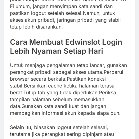
Fi umum, jangan menyimpan kata sandi dan
pastikan logout setelah selesai.Namun, untuk
akses akun pribadi, jaringan pribadi yang stabil
tetap lebih disarankan.
Cara Membuat Edwinslot Login
Lebih Nyaman Setiap Hari
Untuk menjaga pengalaman tetap lancar, gunakan
perangkat pribadi sebagai akses utama.Perbarui
browser secara berkala.Pastikan koneksi
stabil.Bersihkan cache ketika halaman terasa
berat.Tutup tab yang tidak diperlukan.Periksa
tampilan halaman sebelum memasukkan
data.Gunakan kata sandi kuat dan jangan
membagikan informasi akun kepada siapa pun.
Selain itu, biasakan logout setelah selesai,
terutama jika perangkat sering dipinjam atau