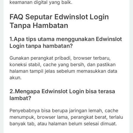
keamanan digital yang baik.
FAQ Seputar Edwinslot Login
Tanpa Hambatan
1.Apa tips utama menggunakan Edwinslot
Login tanpa hambatan?
Gunakan perangkat pribadi, browser terbaru,
koneksi stabil, cache yang bersih, dan pastikan
halaman tampil jelas sebelum memasukkan data
akun.
2.Mengapa Edwinslot Login bisa terasa
lambat?
Penyebabnya bisa berupa jaringan lemah, cache
menumpuk, browser lama, perangkat berat, terlalu
banyak tab, atau halaman belum selesai dimuat.