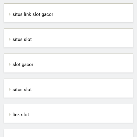
situs link slot gacor
situs slot
slot gacor
situs slot
link slot