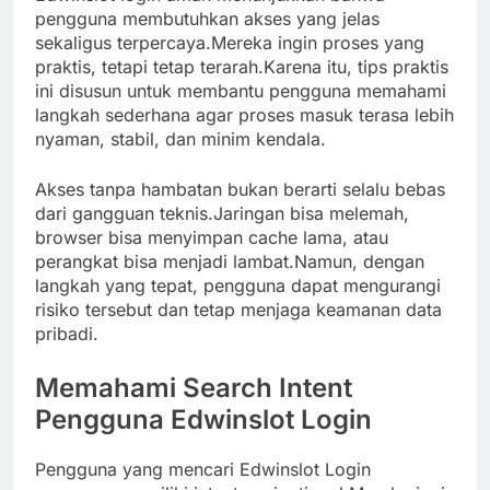
pengguna membutuhkan akses yang jelas
sekaligus terpercaya.Mereka ingin proses yang
praktis, tetapi tetap terarah.Karena itu, tips praktis
ini disusun untuk membantu pengguna memahami
langkah sederhana agar proses masuk terasa lebih
nyaman, stabil, dan minim kendala.
Akses tanpa hambatan bukan berarti selalu bebas
dari gangguan teknis.Jaringan bisa melemah,
browser bisa menyimpan cache lama, atau
perangkat bisa menjadi lambat.Namun, dengan
langkah yang tepat, pengguna dapat mengurangi
risiko tersebut dan tetap menjaga keamanan data
pribadi.
Memahami Search Intent
Pengguna Edwinslot Login
Pengguna yang mencari Edwinslot Login