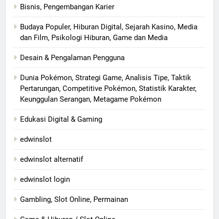
Bisnis, Pengembangan Karier
Budaya Populer, Hiburan Digital, Sejarah Kasino, Media
dan Film, Psikologi Hiburan, Game dan Media
Desain & Pengalaman Pengguna
Dunia Pokémon, Strategi Game, Analisis Tipe, Taktik
Pertarungan, Competitive Pokémon, Statistik Karakter,
Keunggulan Serangan, Metagame Pokémon
Edukasi Digital & Gaming
edwinslot
edwinslot alternatif
edwinslot login
Gambling, Slot Online, Permainan