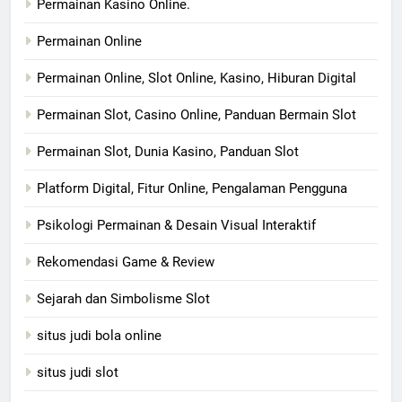
Permainan Kasino Online.
Permainan Online
Permainan Online, Slot Online, Kasino, Hiburan Digital
Permainan Slot, Casino Online, Panduan Bermain Slot
Permainan Slot, Dunia Kasino, Panduan Slot
Platform Digital, Fitur Online, Pengalaman Pengguna
Psikologi Permainan & Desain Visual Interaktif
Rekomendasi Game & Review
Sejarah dan Simbolisme Slot
situs judi bola online
situs judi slot