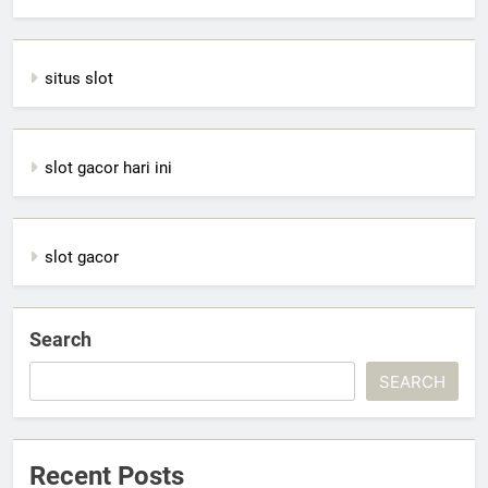
situs slot
slot gacor hari ini
slot gacor
Search
SEARCH
Recent Posts