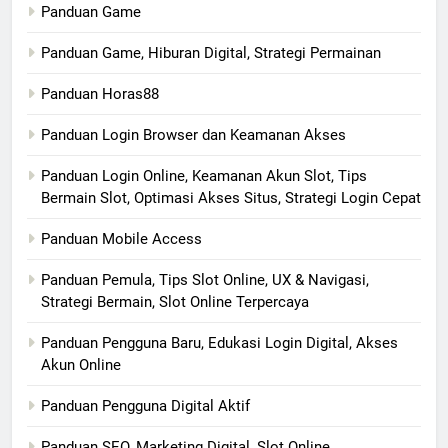
Panduan Game
Panduan Game, Hiburan Digital, Strategi Permainan
Panduan Horas88
Panduan Login Browser dan Keamanan Akses
Panduan Login Online, Keamanan Akun Slot, Tips
Bermain Slot, Optimasi Akses Situs, Strategi Login Cepat
Panduan Mobile Access
Panduan Pemula, Tips Slot Online, UX & Navigasi,
Strategi Bermain, Slot Online Terpercaya
Panduan Pengguna Baru, Edukasi Login Digital, Akses
Akun Online
Panduan Pengguna Digital Aktif
Panduan SEO, Marketing Digital, Slot Online