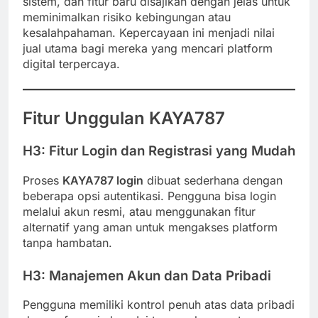
sistem, dan fitur baru disajikan dengan jelas untuk
meminimalkan risiko kebingungan atau
kesalahpahaman. Kepercayaan ini menjadi nilai
jual utama bagi mereka yang mencari platform
digital terpercaya.
Fitur Unggulan KAYA787
H3: Fitur Login dan Registrasi yang Mudah
Proses
KAYA787 login
dibuat sederhana dengan
beberapa opsi autentikasi. Pengguna bisa login
melalui akun resmi, atau menggunakan fitur
alternatif yang aman untuk mengakses platform
tanpa hambatan.
H3: Manajemen Akun dan Data Pribadi
Pengguna memiliki kontrol penuh atas data pribadi