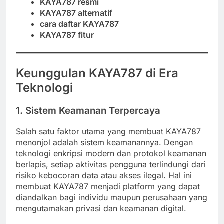
KAYA787 resmi
KAYA787 alternatif
cara daftar KAYA787
KAYA787 fitur
Keunggulan KAYA787 di Era
Teknologi
1. Sistem Keamanan Terpercaya
Salah satu faktor utama yang membuat KAYA787
menonjol adalah sistem keamanannya. Dengan
teknologi enkripsi modern dan protokol keamanan
berlapis, setiap aktivitas pengguna terlindungi dari
risiko kebocoran data atau akses ilegal. Hal ini
membuat KAYA787 menjadi platform yang dapat
diandalkan bagi individu maupun perusahaan yang
mengutamakan privasi dan keamanan digital.