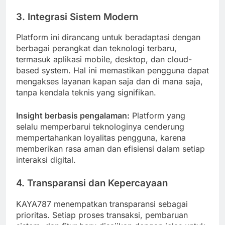
3. Integrasi Sistem Modern
Platform ini dirancang untuk beradaptasi dengan
berbagai perangkat dan teknologi terbaru,
termasuk aplikasi mobile, desktop, dan cloud-
based system. Hal ini memastikan pengguna dapat
mengakses layanan kapan saja dan di mana saja,
tanpa kendala teknis yang signifikan.
Insight berbasis pengalaman:
Platform yang
selalu memperbarui teknologinya cenderung
mempertahankan loyalitas pengguna, karena
memberikan rasa aman dan efisiensi dalam setiap
interaksi digital.
4. Transparansi dan Kepercayaan
KAYA787 menempatkan transparansi sebagai
prioritas. Setiap proses transaksi, pembaruan