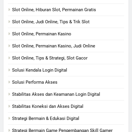
Slot Online, Hiburan Slot, Permainan Gratis
Slot Online, Judi Online, Tips & Trik Slot
Slot Online, Permainan Kasino
Slot Online, Permainan Kasino, Judi Online
Slot Online, Tips & Strategi, Slot Gacor
Solusi Kendala Login Digital
Solusi Performa Akses
Stabilitas Akses dan Keamanan Login Digital
Stabilitas Koneksi dan Akses Digital
Strategi Bermain & Edukasi Digital
Strategi Bermain Game Pengembangan Skill Gamer