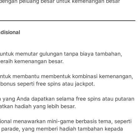
a dengan peluang besar untuk kemenangan besar
disional
untuk memutar gulungan tanpa biaya tambahan,
meraih kemenangan besar.
n untuk membantu membentuk kombinasi kemenangan,
bonus seperti free spins atau jackpot.
ang Anda dapatkan selama free spins atau putaran
tkan hadiah yang lebih besar.
sional menawarkan mini-game berbasis tema, seperti
m parade, yang memberi hadiah tambahan kepada