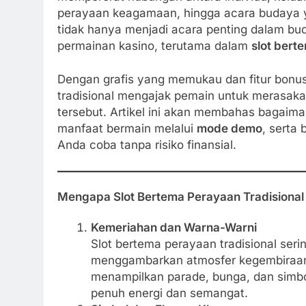
perayaan keagamaan, hingga acara budaya yan
tidak hanya menjadi acara penting dalam buda
permainan kasino, terutama dalam
slot bert
Dengan grafis yang memukau dan fitur bonu
tradisional mengajak pemain untuk merasak
tersebut. Artikel ini akan membahas bagaiman
manfaat bermain melalui
mode demo
, serta
Anda coba tanpa risiko finansial.
Mengapa Slot Bertema Perayaan Tradisional
Kemeriahan dan Warna-Warni
Slot bertema perayaan tradisional seri
menggambarkan atmosfer kegembiraan da
menampilkan parade, bunga, dan sim
penuh energi dan semangat.