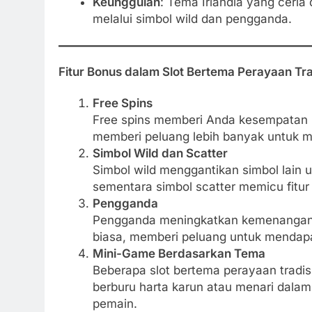
Keunggulan
: Tema Irlandia yang ceri
melalui simbol wild dan pengganda.
Fitur Bonus dalam Slot Bertema Perayaan Tra
Free Spins
Free spins memberi Anda kesempatan 
memberi peluang lebih banyak untuk 
Simbol Wild dan Scatter
Simbol wild menggantikan simbol lai
sementara simbol scatter memicu fitur 
Pengganda
Pengganda meningkatkan kemenangan y
biasa, memberi peluang untuk mendapa
Mini-Game Berdasarkan Tema
Beberapa slot bertema perayaan tradi
berburu harta karun atau menari dala
pemain.