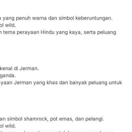
aya yang penuh warna dan simbol keberuntungan.
l wild.
n tema perayaan Hindu yang kaya, serta peluang
rkenal di Jerman.
gganda.
rayaan Jerman yang khas dan banyak peluang untuk
gan simbol shamrock, pot emas, dan pelangi.
l wild.