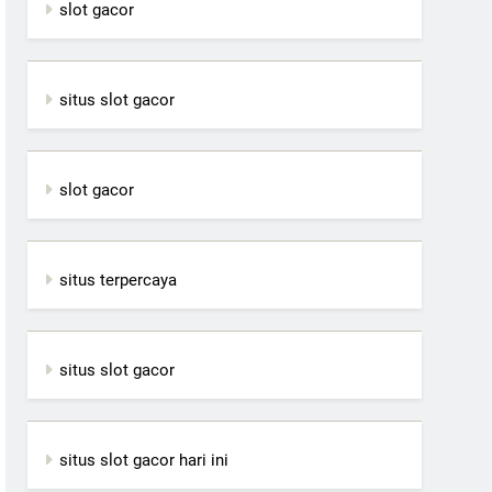
slot gacor
situs slot gacor
slot gacor
situs terpercaya
situs slot gacor
situs slot gacor hari ini