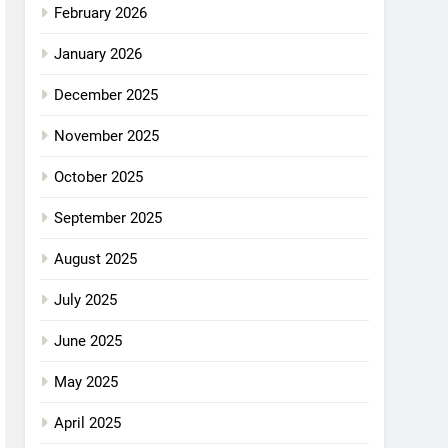
February 2026
January 2026
December 2025
November 2025
October 2025
September 2025
August 2025
July 2025
June 2025
May 2025
April 2025