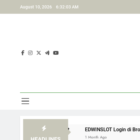
Skip
August 10, 2026
6:32:04 AM
to
content
Mum
Dapatkan 
atif dengan Tepat
EDWINSLOT Login di Browser Mobile 
1 Month Ago
HEADLINES