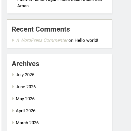
Aman
Recent Comments
A WordPress Commenter
on
Hello world!
Archives
July 2026
June 2026
May 2026
April 2026
March 2026