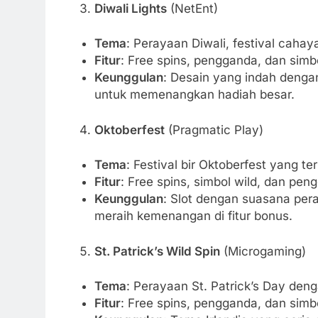
Diwali Lights
(NetEnt)
Tema
: Perayaan Diwali, festival cah
Fitur
: Free spins, pengganda, dan simbo
Keunggulan
: Desain yang indah denga
untuk memenangkan hadiah besar.
Oktoberfest
(Pragmatic Play)
Tema
: Festival bir Oktoberfest yang te
Fitur
: Free spins, simbol wild, dan pen
Keunggulan
: Slot dengan suasana pe
meraih kemenangan di fitur bonus.
St. Patrick’s Wild Spin
(Microgaming)
Tema
: Perayaan St. Patrick’s Day den
Fitur
: Free spins, pengganda, dan simbo