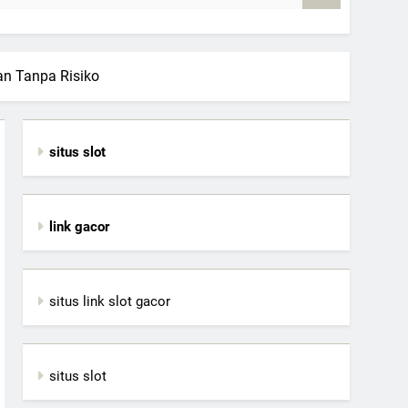
an Tanpa Risiko
situs slot
link gacor
situs link slot gacor
situs slot