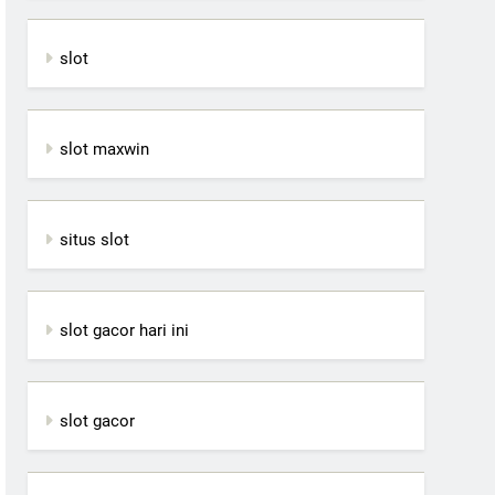
slot
slot maxwin
situs slot
slot gacor hari ini
slot gacor