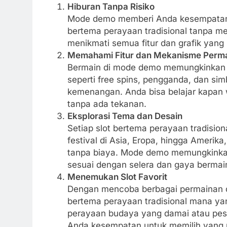
Hiburan Tanpa Risiko
Mode demo memberi Anda kesempatan 
bertema perayaan tradisional tanpa 
menikmati semua fitur dan grafik yang m
Memahami Fitur dan Mekanisme Perm
Bermain di mode demo memungkinkan And
seperti free spins, pengganda, dan si
kemenangan. Anda bisa belajar kapan 
tanpa ada tekanan.
Eksplorasi Tema dan Desain
Setiap slot bertema perayaan tradisio
festival di Asia, Eropa, hingga Ameri
tanpa biaya. Mode demo memungkinka
sesuai dengan selera dan gaya bermai
Menemukan Slot Favorit
Dengan mencoba berbagai permainan 
bertema perayaan tradisional mana ya
perayaan budaya yang damai atau pes
Anda kesempatan untuk memilih yang p