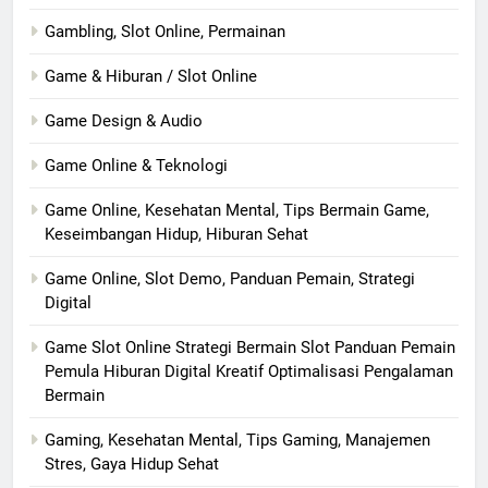
Gambling, Slot Online, Permainan
Game & Hiburan / Slot Online
Game Design & Audio
Game Online & Teknologi
Game Online, Kesehatan Mental, Tips Bermain Game,
Keseimbangan Hidup, Hiburan Sehat
Game Online, Slot Demo, Panduan Pemain, Strategi
Digital
Game Slot Online Strategi Bermain Slot Panduan Pemain
Pemula Hiburan Digital Kreatif Optimalisasi Pengalaman
Bermain
Gaming, Kesehatan Mental, Tips Gaming, Manajemen
Stres, Gaya Hidup Sehat