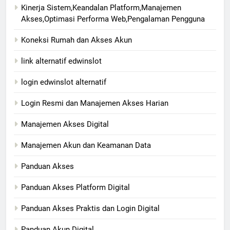
Kinerja Sistem,Keandalan Platform,Manajemen
Akses,Optimasi Performa Web,Pengalaman Pengguna
Koneksi Rumah dan Akses Akun
link alternatif edwinslot
login edwinslot alternatif
Login Resmi dan Manajemen Akses Harian
Manajemen Akses Digital
Manajemen Akun dan Keamanan Data
Panduan Akses
Panduan Akses Platform Digital
Panduan Akses Praktis dan Login Digital
Panduan Akun Digital