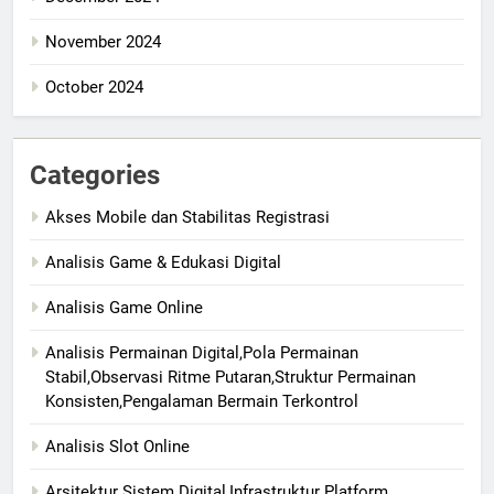
November 2024
October 2024
Categories
Akses Mobile dan Stabilitas Registrasi
Analisis Game & Edukasi Digital
Analisis Game Online
Analisis Permainan Digital,Pola Permainan
Stabil,Observasi Ritme Putaran,Struktur Permainan
Konsisten,Pengalaman Bermain Terkontrol
Analisis Slot Online
Arsitektur Sistem Digital,Infrastruktur Platform