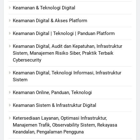
Keamanan & Teknologi Digital
Keamanan Digital & Akses Platform
Keamanan Digital | Teknologi | Panduan Platform
Keamanan Digital, Audit dan Kepatuhan, Infrastruktur
Sistem, Manajemen Risiko Siber, Praktik Terbaik
Cybersecurity
Keamanan Digital, Teknologi Informasi, Infrastruktur
Sistem
Keamanan Online, Panduan, Teknologi
Keamanan Sistem & Infrastruktur Digital
Ketersediaan Layanan, Optimasi Infrastruktur,
Manajemen Trafik, Observability Sistem, Rekayasa
Keandalan, Pengalaman Pengguna