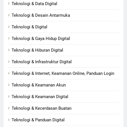
Teknologi & Data Digital
Teknologi & Desain Antarmuka
Teknologi & Digital
Teknologi & Gaya Hidup Digital
Teknologi & Hiburan Digital
Teknologi & Infrastruktur Digital
Teknologi & Internet, Keamanan Online, Panduan Login
Teknologi & Keamanan Akun
Teknologi & Keamanan Digital
Teknologi & Kecerdasan Buatan
Teknologi & Panduan Digital