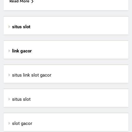
Read More
situs slot
link gacor
situs link slot gacor
situs slot
slot gacor