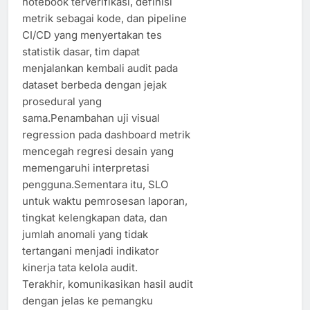
notebook terverifikasi, definisi
metrik sebagai kode, dan pipeline
CI/CD yang menyertakan tes
statistik dasar, tim dapat
menjalankan kembali audit pada
dataset berbeda dengan jejak
prosedural yang
sama.Penambahan uji visual
regression pada dashboard metrik
mencegah regresi desain yang
memengaruhi interpretasi
pengguna.Sementara itu, SLO
untuk waktu pemrosesan laporan,
tingkat kelengkapan data, dan
jumlah anomali yang tidak
tertangani menjadi indikator
kinerja tata kelola audit.
Terakhir, komunikasikan hasil audit
dengan jelas ke pemangku