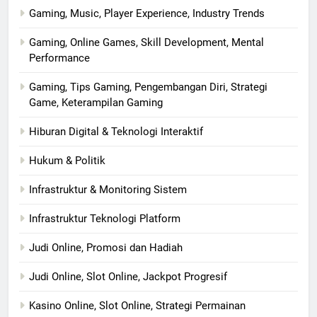
Gaming, Music, Player Experience, Industry Trends
Gaming, Online Games, Skill Development, Mental
Performance
Gaming, Tips Gaming, Pengembangan Diri, Strategi
Game, Keterampilan Gaming
Hiburan Digital & Teknologi Interaktif
Hukum & Politik
Infrastruktur & Monitoring Sistem
Infrastruktur Teknologi Platform
Judi Online, Promosi dan Hadiah
Judi Online, Slot Online, Jackpot Progresif
Kasino Online, Slot Online, Strategi Permainan