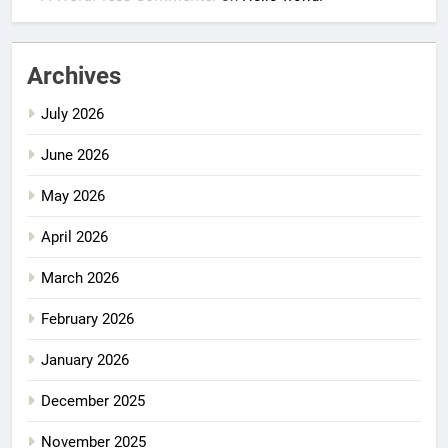
Archives
July 2026
June 2026
May 2026
April 2026
March 2026
February 2026
January 2026
December 2025
November 2025