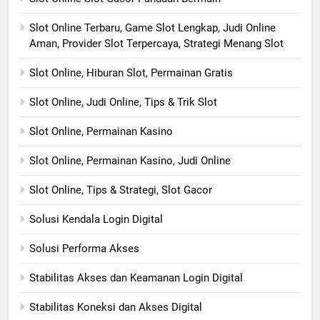
Slot Online Terbaru, Game Slot Lengkap, Judi Online
Aman, Provider Slot Terpercaya, Strategi Menang Slot
Slot Online, Hiburan Slot, Permainan Gratis
Slot Online, Judi Online, Tips & Trik Slot
Slot Online, Permainan Kasino
Slot Online, Permainan Kasino, Judi Online
Slot Online, Tips & Strategi, Slot Gacor
Solusi Kendala Login Digital
Solusi Performa Akses
Stabilitas Akses dan Keamanan Login Digital
Stabilitas Koneksi dan Akses Digital