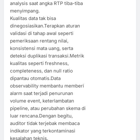
analysis saat angka RTP tiba-tiba
menyimpang.
Kualitas data tak bisa
dinegosiasikan.Terapkan aturan
validasi di tahap awal seperti
pemeriksaan rentang nilai,
konsistensi mata uang, serta
deteksi duplikasi transaksi.Metrik
kualitas seperti freshness,
completeness, dan null ratio
dipantau otomatis.Data
observability membantu memberi
alarm saat terjadi penurunan
volume event, keterlambatan
pipeline, atau perubahan skema di
luar rencana.Dengan begitu,
auditor tidak terjebak membaca
indikator yang terkontaminasi
kesalahan teknis.