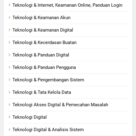
Teknologi & Internet, Keamanan Online, Panduan Login
Teknologi & Keamanan Akun
Teknologi & Keamanan Digital
Teknologi & Kecerdasan Buatan
Teknologi & Panduan Digital
Teknologi & Panduan Pengguna
Teknologi & Pengembangan Sistem
Teknologi & Tata Kelola Data
Teknologi Akses Digital & Pemecahan Masalah
Teknologi Digital
Teknologi Digital & Analisis Sistem