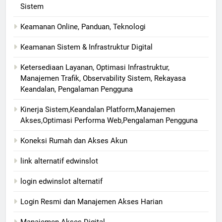
Sistem
Keamanan Online, Panduan, Teknologi
Keamanan Sistem & Infrastruktur Digital
Ketersediaan Layanan, Optimasi Infrastruktur,
Manajemen Trafik, Observability Sistem, Rekayasa
Keandalan, Pengalaman Pengguna
Kinerja Sistem,Keandalan Platform,Manajemen
Akses,Optimasi Performa Web,Pengalaman Pengguna
Koneksi Rumah dan Akses Akun
link alternatif edwinslot
login edwinslot alternatif
Login Resmi dan Manajemen Akses Harian