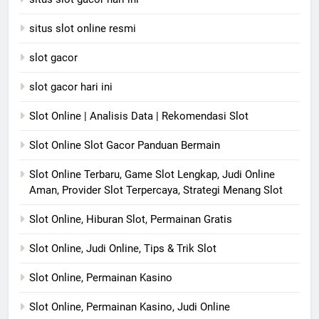
situs slot online resmi
slot gacor
slot gacor hari ini
Slot Online | Analisis Data | Rekomendasi Slot
Slot Online Slot Gacor Panduan Bermain
Slot Online Terbaru, Game Slot Lengkap, Judi Online
Aman, Provider Slot Terpercaya, Strategi Menang Slot
Slot Online, Hiburan Slot, Permainan Gratis
Slot Online, Judi Online, Tips & Trik Slot
Slot Online, Permainan Kasino
Slot Online, Permainan Kasino, Judi Online