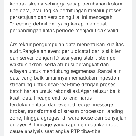
kontrak skema sehingga setiap perubahan kolom,
tipe data, atau logika perhitungan melalui proses
persetujuan dan versioning.Hal ini mencegah
“creeping definition” yang kerap membuat
perbandingan lintas periode menjadi tidak valid.
Arsitektur pengumpulan data menentukan kualitas
audit.Rangkaian event perlu dicatat dari sisi klien
dan server dengan ID sesi yang stabil, stempel
waktu sinkron, serta atribusi perangkat dan
wilayah untuk mendukung segmentasi.Rantai alir
data yang baik umumnya memadukan ingestion
streaming untuk near-real-time dengan proses
batch harian untuk rekonsiliasi.Agar telusur balik
kuat, data lineage end-to-end harus
terdokumentasi: dari event di edge, message
broker, transformasi di stream processor, landing
zone, hingga agregasi di warehouse dan penyajian
di layer BI.Lineage yang rapi memudahkan root
cause analysis saat angka RTP tiba-tiba