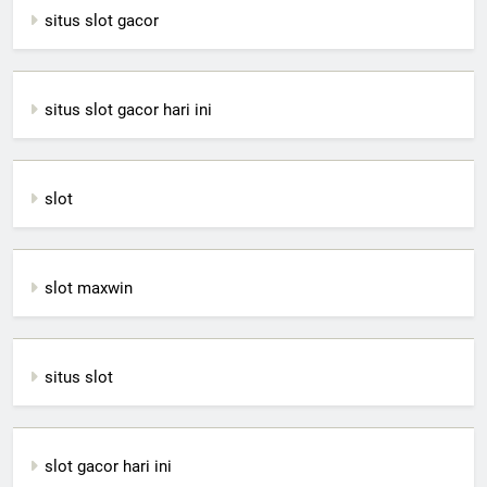
situs slot gacor
situs slot gacor hari ini
slot
slot maxwin
situs slot
slot gacor hari ini