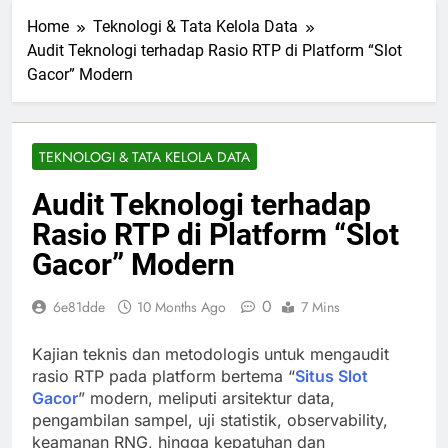
Home
Teknologi & Tata Kelola Data
Audit Teknologi terhadap Rasio RTP di Platform “Slot
Gacor” Modern
TEKNOLOGI & TATA KELOLA DATA
Audit Teknologi terhadap
Rasio RTP di Platform “Slot
Gacor” Modern
0
6e81dde
10 Months Ago
7 Mins
Kajian teknis dan metodologis untuk mengaudit
rasio RTP pada platform bertema “
Situs Slot
Gacor
” modern, meliputi arsitektur data,
pengambilan sampel, uji statistik, observability,
keamanan RNG, hingga kepatuhan dan