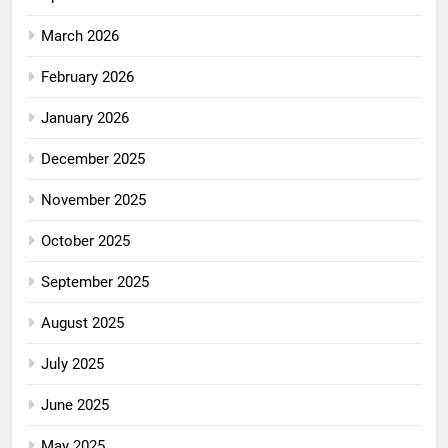
March 2026
February 2026
January 2026
December 2025
November 2025
October 2025
September 2025
August 2025
July 2025
June 2025
May 2025