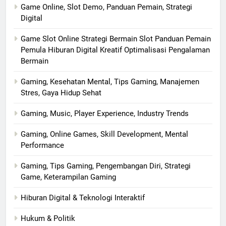
Game Online, Slot Demo, Panduan Pemain, Strategi
Digital
Game Slot Online Strategi Bermain Slot Panduan Pemain
Pemula Hiburan Digital Kreatif Optimalisasi Pengalaman
Bermain
Gaming, Kesehatan Mental, Tips Gaming, Manajemen
Stres, Gaya Hidup Sehat
Gaming, Music, Player Experience, Industry Trends
Gaming, Online Games, Skill Development, Mental
Performance
Gaming, Tips Gaming, Pengembangan Diri, Strategi
Game, Keterampilan Gaming
Hiburan Digital & Teknologi Interaktif
Hukum & Politik