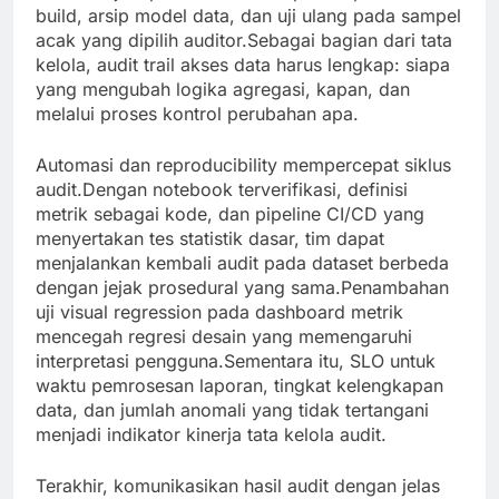
build, arsip model data, dan uji ulang pada sampel
acak yang dipilih auditor.Sebagai bagian dari tata
kelola, audit trail akses data harus lengkap: siapa
yang mengubah logika agregasi, kapan, dan
melalui proses kontrol perubahan apa.
Automasi dan reproducibility mempercepat siklus
audit.Dengan notebook terverifikasi, definisi
metrik sebagai kode, dan pipeline CI/CD yang
menyertakan tes statistik dasar, tim dapat
menjalankan kembali audit pada dataset berbeda
dengan jejak prosedural yang sama.Penambahan
uji visual regression pada dashboard metrik
mencegah regresi desain yang memengaruhi
interpretasi pengguna.Sementara itu, SLO untuk
waktu pemrosesan laporan, tingkat kelengkapan
data, dan jumlah anomali yang tidak tertangani
menjadi indikator kinerja tata kelola audit.
Terakhir, komunikasikan hasil audit dengan jelas