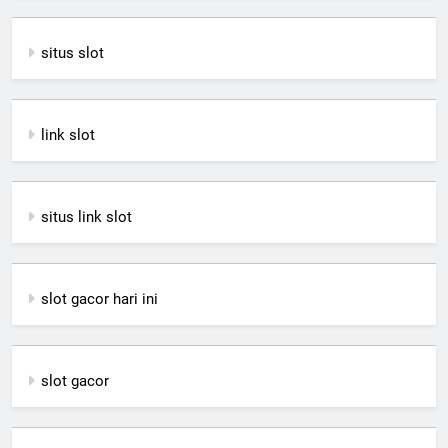
situs slot
link slot
situs link slot
slot gacor hari ini
slot gacor