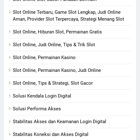
Slot Online Terbaru, Game Slot Lengkap, Judi Online
Aman, Provider Slot Terpercaya, Strategi Menang Slot
Slot Online, Hiburan Slot, Permainan Gratis
Slot Online, Judi Online, Tips & Trik Slot
Slot Online, Permainan Kasino
Slot Online, Permainan Kasino, Judi Online
Slot Online, Tips & Strategi, Slot Gacor
Solusi Kendala Login Digital
Solusi Performa Akses
Stabilitas Akses dan Keamanan Login Digital
Stabilitas Koneksi dan Akses Digital