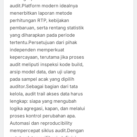
audit.Platform modern idealnya
menerbitkan laporan metode
perhitungan RTP, kebijakan
pembaruan, serta rentang statistik
yang diharapkan pada periode
tertentu.Persetujuan dari pihak
independen memperkuat
kepercayaan, terutama jika proses
audit meliputi inspeksi kode build,
arsip model data, dan uji ulang
pada sampel acak yang dipilih
auditor.Sebagai bagian dari tata
kelola, audit trail akses data harus
lengkap: siapa yang mengubah
logika agregasi, kapan, dan melalui
proses kontrol perubahan apa.
Automasi dan reproducibility
mempercepat siklus audit.Dengan