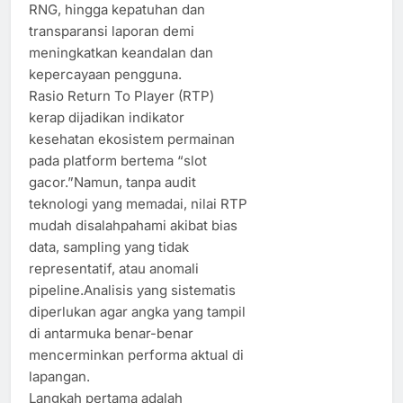
RNG, hingga kepatuhan dan
transparansi laporan demi
meningkatkan keandalan dan
kepercayaan pengguna.
Rasio Return To Player (RTP)
kerap dijadikan indikator
kesehatan ekosistem permainan
pada platform bertema “slot
gacor.”Namun, tanpa audit
teknologi yang memadai, nilai RTP
mudah disalahpahami akibat bias
data, sampling yang tidak
representatif, atau anomali
pipeline.Analisis yang sistematis
diperlukan agar angka yang tampil
di antarmuka benar-benar
mencerminkan performa aktual di
lapangan.
Langkah pertama adalah