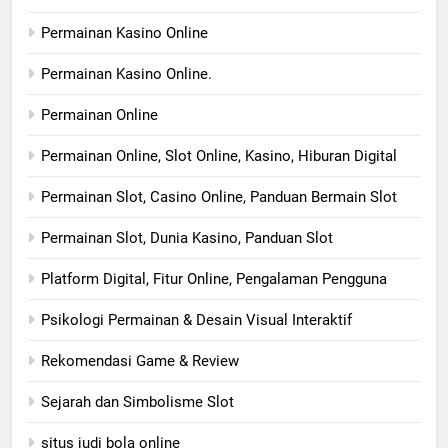
Permainan Kasino Online
Permainan Kasino Online.
Permainan Online
Permainan Online, Slot Online, Kasino, Hiburan Digital
Permainan Slot, Casino Online, Panduan Bermain Slot
Permainan Slot, Dunia Kasino, Panduan Slot
Platform Digital, Fitur Online, Pengalaman Pengguna
Psikologi Permainan & Desain Visual Interaktif
Rekomendasi Game & Review
Sejarah dan Simbolisme Slot
situs judi bola online