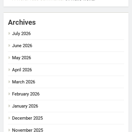
Archives
July 2026
June 2026
May 2026
April 2026
March 2026
February 2026
January 2026
December 2025
November 2025