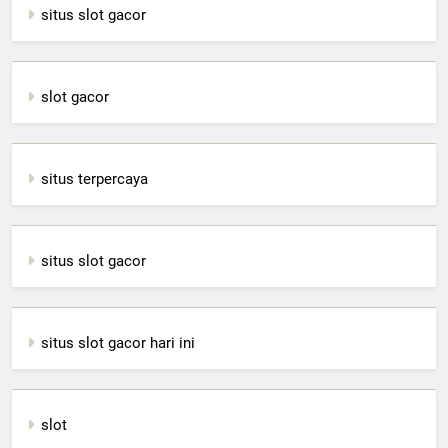
situs slot gacor
slot gacor
situs terpercaya
situs slot gacor
situs slot gacor hari ini
slot