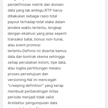
pendefinisian metrik dan domain
data yang tak ambigu.RTP harus
dibakukan sebagai rasio total
payout terhadap total stake dalam
jendela waktu tertentu, lengkap
dengan eksklusi yang jelas seperti
transaksi batal, bonus non-tunai,
atau event promosi
tertentu.Definisi ini disertai kamus
data dan kontrak skema sehingga
setiap perubahan kolom, tipe data,
atau logika perhitungan melalui
proses persetujuan dan
versioning.Hal ini mencegah
“creeping definition” yang kerap
membuat perbandingan lintas
periode menjadi tidak valid.
Arsitektur pengumpulan data