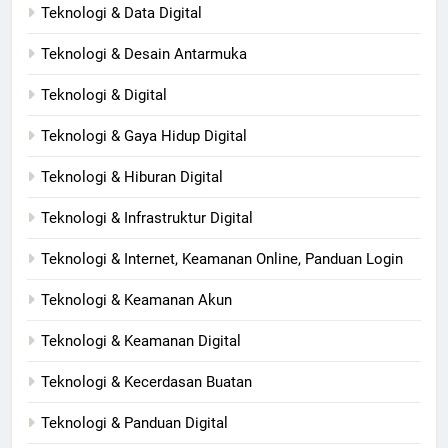
Teknologi & Data Digital
Teknologi & Desain Antarmuka
Teknologi & Digital
Teknologi & Gaya Hidup Digital
Teknologi & Hiburan Digital
Teknologi & Infrastruktur Digital
Teknologi & Internet, Keamanan Online, Panduan Login
Teknologi & Keamanan Akun
Teknologi & Keamanan Digital
Teknologi & Kecerdasan Buatan
Teknologi & Panduan Digital