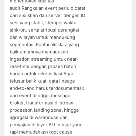
menentukan kualitas
audit.Rangkaian event perlu dicatat
dari sisi klien dan server dengan ID
sesi yang stabil, stempel waktu
sinkron, serta atribusi perangkat
dan wilayah untuk mendukung
segmentasi.Rantai alir data yang
baik umumnya memadukan
ingestion streaming untuk near-
real-time dengan proses batch
harian untuk rekonsiliasi.Agar
telusur balik kuat, data lineage
end-to-end harus terdokumentasi:
dari event di edge, message
broker, transformasi di stream
processor, landing zone, hingga
agregasi di warehouse dan
penyajian di layer BI.Lineage yang
rapi memudahkan root cause