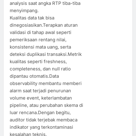
analysis saat angka RTP tiba-tiba
menyimpang.
Kualitas data tak bisa
dinegosiasikan.Terapkan aturan
validasi di tahap awal seperti
pemeriksaan rentang nilai,
konsistensi mata uang, serta
deteksi duplikasi transaksi.Metrik
kualitas seperti freshness,
completeness, dan null ratio
dipantau otomatis.Data
observability membantu memberi
alarm saat terjadi penurunan
volume event, keterlambatan
pipeline, atau perubahan skema di
luar rencana.Dengan begitu,
auditor tidak terjebak membaca
indikator yang terkontaminasi
kesalahan teknis.