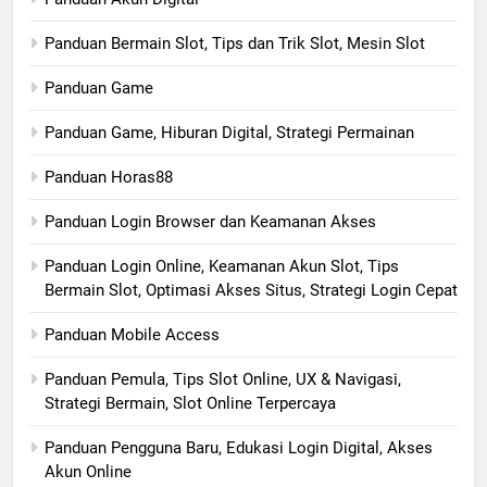
Panduan Bermain Slot, Tips dan Trik Slot, Mesin Slot
Panduan Game
Panduan Game, Hiburan Digital, Strategi Permainan
Panduan Horas88
Panduan Login Browser dan Keamanan Akses
Panduan Login Online, Keamanan Akun Slot, Tips
Bermain Slot, Optimasi Akses Situs, Strategi Login Cepat
Panduan Mobile Access
Panduan Pemula, Tips Slot Online, UX & Navigasi,
Strategi Bermain, Slot Online Terpercaya
Panduan Pengguna Baru, Edukasi Login Digital, Akses
Akun Online