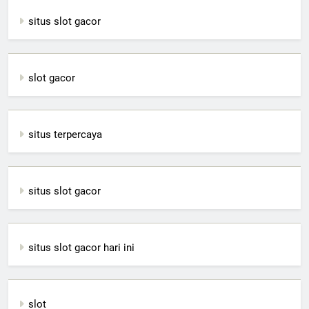
situs slot gacor
slot gacor
situs terpercaya
situs slot gacor
situs slot gacor hari ini
slot