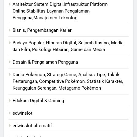
Arsitektur Sistem Digital,Infrastruktur Platform
Online,Stabilitas Layanan,Pengalaman
Pengguna,Manajemen Teknologi
Bisnis, Pengembangan Karier
Budaya Populer, Hiburan Digital, Sejarah Kasino, Media
dan Film, Psikologi Hiburan, Game dan Media
Desain & Pengalaman Pengguna
Dunia Pokémon, Strategi Game, Analisis Tipe, Taktik
Pertarungan, Competitive Pokémon, Statistik Karakter,
Keunggulan Serangan, Metagame Pokémon
Edukasi Digital & Gaming
edwinslot
edwinslot alternatif