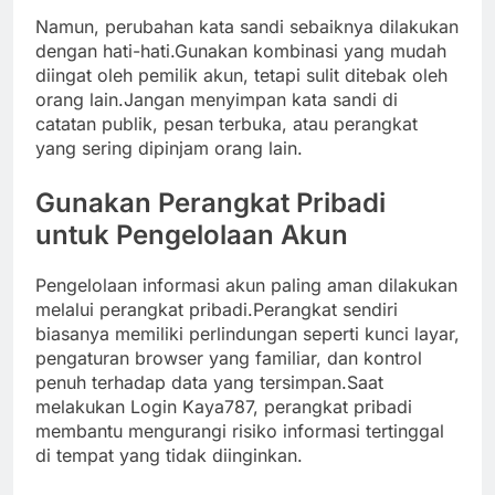
Namun, perubahan kata sandi sebaiknya dilakukan
dengan hati-hati.Gunakan kombinasi yang mudah
diingat oleh pemilik akun, tetapi sulit ditebak oleh
orang lain.Jangan menyimpan kata sandi di
catatan publik, pesan terbuka, atau perangkat
yang sering dipinjam orang lain.
Gunakan Perangkat Pribadi
untuk Pengelolaan Akun
Pengelolaan informasi akun paling aman dilakukan
melalui perangkat pribadi.Perangkat sendiri
biasanya memiliki perlindungan seperti kunci layar,
pengaturan browser yang familiar, dan kontrol
penuh terhadap data yang tersimpan.Saat
melakukan Login Kaya787, perangkat pribadi
membantu mengurangi risiko informasi tertinggal
di tempat yang tidak diinginkan.