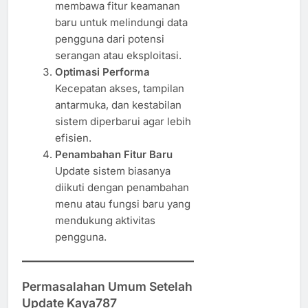
membawa fitur keamanan
baru untuk melindungi data
pengguna dari potensi
serangan atau eksploitasi.
Optimasi Performa
Kecepatan akses, tampilan
antarmuka, dan kestabilan
sistem diperbarui agar lebih
efisien.
Penambahan Fitur Baru
Update sistem biasanya
diikuti dengan penambahan
menu atau fungsi baru yang
mendukung aktivitas
pengguna.
Permasalahan Umum Setelah
Update Kaya787