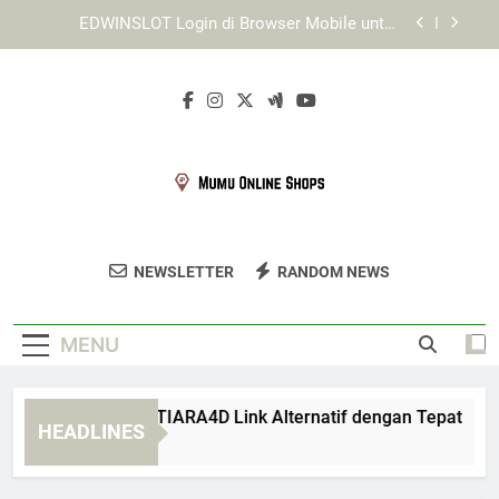
Skip
Panduan Login Edwinslot Resmi untuk Pengguna
to
Aktif
content
Cara Mengatasi Kendala Saat Lebah4D Login
dengan Langkah yang Lebih Praktis
Cara Menyimpan TIARA4D Link Alternatif dengan
Tepat
EDWINSLOT Login di Browser Mobile untuk
Akses yang Lebih Efisien
Panduan Login Edwinslot Resmi untuk Pengguna
Aktif
Mumu Online
Dapatkan Produk Terbaik Dengan Harga
Cara Mengatasi Kendala Saat Lebah4D Login
NEWSLETTER
RANDOM NEWS
Shops
dengan Langkah yang Lebih Praktis
Bersaing Di Mumu Online Shops.
MENU
ra Menyimpan TIARA4D Link Alternatif dengan Tepat
E
HEADLINES
Weeks Ago
1