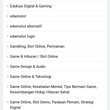
Edukasi Digital & Gaming
edwinslot
edwinslot alternatif
edwinslot login
Gambling, Slot Online, Permainan
Game & Hiburan / Slot Online
Game Design & Audio
Game Online & Teknologi
Game Online, Kesehatan Mental, Tips Bermain Game,
Keseimbangan Hidup, Hiburan Sehat
Game Online, Slot Demo, Panduan Pemain, Strategi
Digital