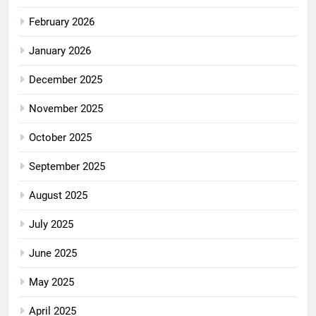
February 2026
January 2026
December 2025
November 2025
October 2025
September 2025
August 2025
July 2025
June 2025
May 2025
April 2025