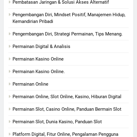
Pembatasan Jaringan & Solusi Akses Alternatif
Pengembangan Diri, Mindset Positif, Manajemen Hidup,
Kemandirian Pribadi
Pengembangan Diri, Strategi Permainan, Tips Menang.
Permainan Digital & Analisis
Permainan Kasino Online
Permainan Kasino Online.
Permainan Online
Permainan Online, Slot Online, Kasino, Hiburan Digital
Permainan Slot, Casino Online, Panduan Bermain Slot
Permainan Slot, Dunia Kasino, Panduan Slot
Platform Digital, Fitur Online, Pengalaman Pengguna