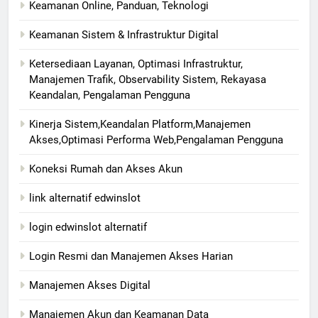
Keamanan Online, Panduan, Teknologi
Keamanan Sistem & Infrastruktur Digital
Ketersediaan Layanan, Optimasi Infrastruktur,
Manajemen Trafik, Observability Sistem, Rekayasa
Keandalan, Pengalaman Pengguna
Kinerja Sistem,Keandalan Platform,Manajemen
Akses,Optimasi Performa Web,Pengalaman Pengguna
Koneksi Rumah dan Akses Akun
link alternatif edwinslot
login edwinslot alternatif
Login Resmi dan Manajemen Akses Harian
Manajemen Akses Digital
Manajemen Akun dan Keamanan Data