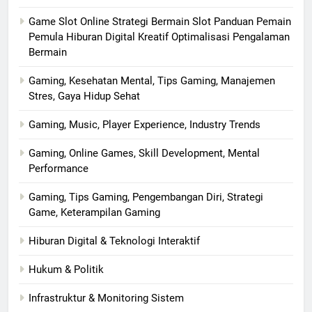
Game Slot Online Strategi Bermain Slot Panduan Pemain
Pemula Hiburan Digital Kreatif Optimalisasi Pengalaman
Bermain
Gaming, Kesehatan Mental, Tips Gaming, Manajemen
Stres, Gaya Hidup Sehat
Gaming, Music, Player Experience, Industry Trends
Gaming, Online Games, Skill Development, Mental
Performance
Gaming, Tips Gaming, Pengembangan Diri, Strategi
Game, Keterampilan Gaming
Hiburan Digital & Teknologi Interaktif
Hukum & Politik
Infrastruktur & Monitoring Sistem