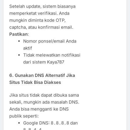
Setelah update, sistem biasanya
memperketat verifikasi. Anda
mungkin diminta kode OTP,
captcha, atau konfirmasi email.
Pastikan
:
Nomor ponsel/email Anda
aktif
Tidak melewatkan notifikasi
dari sistem Kaya787
6.
Gunakan DNS Alternatif Jika
Situs Tidak Bisa Diakses
Jika situs tidak dapat dibuka sama
sekali, mungkin ada masalah DNS.
Anda bisa mengganti ke DNS
publik seperti:
Google DNS:
dan
8.8.8.8