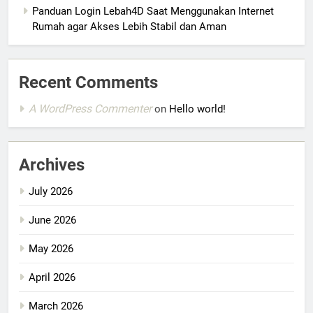
Panduan Login Lebah4D Saat Menggunakan Internet
Rumah agar Akses Lebih Stabil dan Aman
Recent Comments
A WordPress Commenter
on
Hello world!
Archives
July 2026
June 2026
May 2026
April 2026
March 2026