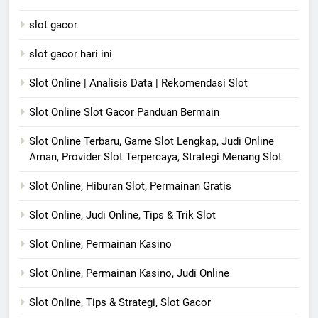
slot gacor
slot gacor hari ini
Slot Online | Analisis Data | Rekomendasi Slot
Slot Online Slot Gacor Panduan Bermain
Slot Online Terbaru, Game Slot Lengkap, Judi Online
Aman, Provider Slot Terpercaya, Strategi Menang Slot
Slot Online, Hiburan Slot, Permainan Gratis
Slot Online, Judi Online, Tips & Trik Slot
Slot Online, Permainan Kasino
Slot Online, Permainan Kasino, Judi Online
Slot Online, Tips & Strategi, Slot Gacor