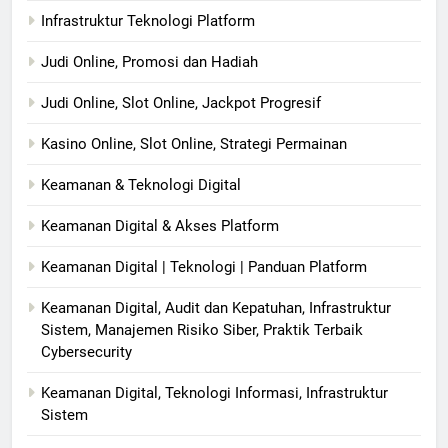
Infrastruktur Teknologi Platform
Judi Online, Promosi dan Hadiah
Judi Online, Slot Online, Jackpot Progresif
Kasino Online, Slot Online, Strategi Permainan
Keamanan & Teknologi Digital
Keamanan Digital & Akses Platform
Keamanan Digital | Teknologi | Panduan Platform
Keamanan Digital, Audit dan Kepatuhan, Infrastruktur
Sistem, Manajemen Risiko Siber, Praktik Terbaik
Cybersecurity
Keamanan Digital, Teknologi Informasi, Infrastruktur
Sistem