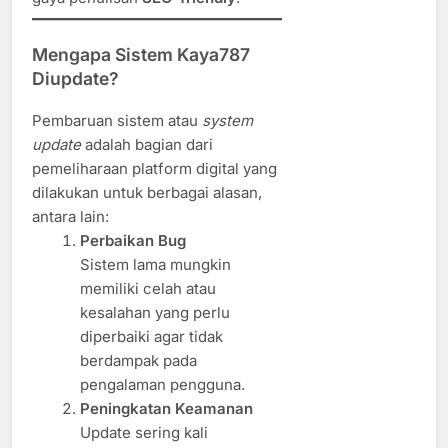
Mengapa Sistem Kaya787
Diupdate?
Pembaruan sistem atau
system
update
adalah bagian dari
pemeliharaan platform digital yang
dilakukan untuk berbagai alasan,
antara lain:
Perbaikan Bug
Sistem lama mungkin
memiliki celah atau
kesalahan yang perlu
diperbaiki agar tidak
berdampak pada
pengalaman pengguna.
Peningkatan Keamanan
Update sering kali