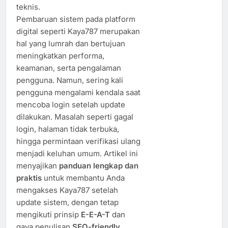
teknis.
Pembaruan sistem pada platform
digital seperti Kaya787 merupakan
hal yang lumrah dan bertujuan
meningkatkan performa,
keamanan, serta pengalaman
pengguna. Namun, sering kali
pengguna mengalami kendala saat
mencoba login setelah update
dilakukan. Masalah seperti gagal
login, halaman tidak terbuka,
hingga permintaan verifikasi ulang
menjadi keluhan umum. Artikel ini
menyajikan
panduan lengkap dan
praktis
untuk membantu Anda
mengakses Kaya787 setelah
update sistem, dengan tetap
mengikuti prinsip
E-E-A-T
dan
gaya penulisan
SEO-friendly
.