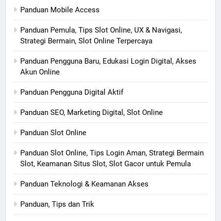
Panduan Mobile Access
Panduan Pemula, Tips Slot Online, UX & Navigasi,
Strategi Bermain, Slot Online Terpercaya
Panduan Pengguna Baru, Edukasi Login Digital, Akses
Akun Online
Panduan Pengguna Digital Aktif
Panduan SEO, Marketing Digital, Slot Online
Panduan Slot Online
Panduan Slot Online, Tips Login Aman, Strategi Bermain
Slot, Keamanan Situs Slot, Slot Gacor untuk Pemula
Panduan Teknologi & Keamanan Akses
Panduan, Tips dan Trik