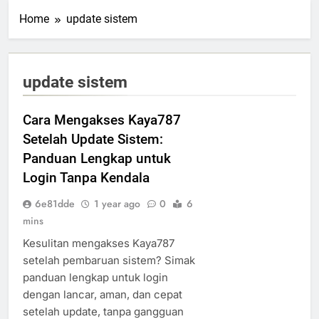
Home
update sistem
update sistem
Cara Mengakses Kaya787
Setelah Update Sistem:
Panduan Lengkap untuk
Login Tanpa Kendala
6e81dde
1 year ago
0
6
mins
Kesulitan mengakses Kaya787
setelah pembaruan sistem? Simak
panduan lengkap untuk login
dengan lancar, aman, dan cepat
setelah update, tanpa gangguan