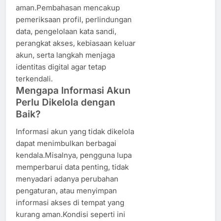
aman.Pembahasan mencakup
pemeriksaan profil, perlindungan
data, pengelolaan kata sandi,
perangkat akses, kebiasaan keluar
akun, serta langkah menjaga
identitas digital agar tetap
terkendali.
Mengapa Informasi Akun
Perlu Dikelola dengan
Baik?
Informasi akun yang tidak dikelola
dapat menimbulkan berbagai
kendala.Misalnya, pengguna lupa
memperbarui data penting, tidak
menyadari adanya perubahan
pengaturan, atau menyimpan
informasi akses di tempat yang
kurang aman.Kondisi seperti ini