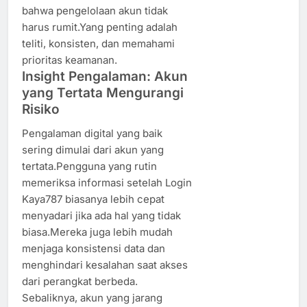
bahwa pengelolaan akun tidak
harus rumit.Yang penting adalah
teliti, konsisten, dan memahami
prioritas keamanan.
Insight Pengalaman: Akun
yang Tertata Mengurangi
Risiko
Pengalaman digital yang baik
sering dimulai dari akun yang
tertata.Pengguna yang rutin
memeriksa informasi setelah Login
Kaya787 biasanya lebih cepat
menyadari jika ada hal yang tidak
biasa.Mereka juga lebih mudah
menjaga konsistensi data dan
menghindari kesalahan saat akses
dari perangkat berbeda.
Sebaliknya, akun yang jarang