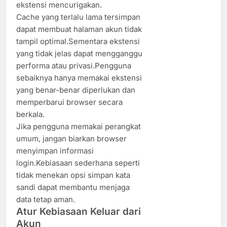
ekstensi mencurigakan.
Cache yang terlalu lama tersimpan
dapat membuat halaman akun tidak
tampil optimal.Sementara ekstensi
yang tidak jelas dapat mengganggu
performa atau privasi.Pengguna
sebaiknya hanya memakai ekstensi
yang benar-benar diperlukan dan
memperbarui browser secara
berkala.
Jika pengguna memakai perangkat
umum, jangan biarkan browser
menyimpan informasi
login.Kebiasaan sederhana seperti
tidak menekan opsi simpan kata
sandi dapat membantu menjaga
data tetap aman.
Atur Kebiasaan Keluar dari
Akun