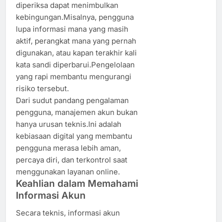
diperiksa dapat menimbulkan
kebingungan.Misalnya, pengguna
lupa informasi mana yang masih
aktif, perangkat mana yang pernah
digunakan, atau kapan terakhir kali
kata sandi diperbarui.Pengelolaan
yang rapi membantu mengurangi
risiko tersebut.
Dari sudut pandang pengalaman
pengguna, manajemen akun bukan
hanya urusan teknis.Ini adalah
kebiasaan digital yang membantu
pengguna merasa lebih aman,
percaya diri, dan terkontrol saat
menggunakan layanan online.
Keahlian dalam Memahami
Informasi Akun
Secara teknis, informasi akun