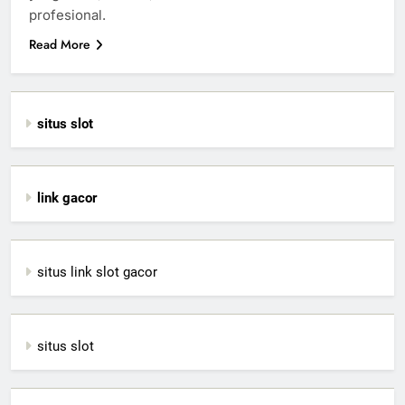
profesional.
Read More
situs slot
link gacor
situs link slot gacor
situs slot