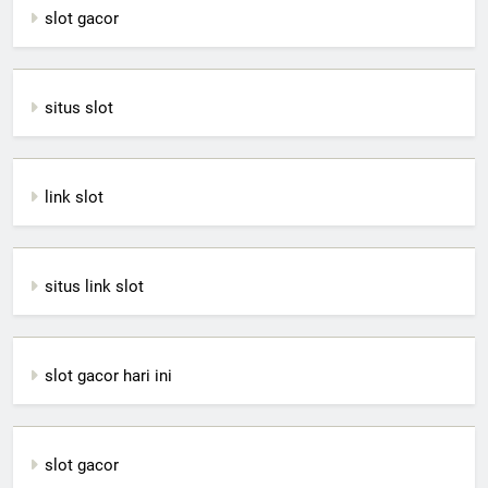
slot gacor
situs slot
link slot
situs link slot
slot gacor hari ini
slot gacor