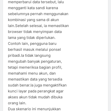
memperbarui data tersebut, lalu
mengganti kata sandi karena
sebelumnya pernah menggunakan
kombinasi yang sama di akun
lain.Setelah selesai, ia memastikan
browser tidak menyimpan data
lama yang tidak diperlukan.
Contoh lain, pengguna baru
berhasil masuk melalui ponsel
pribadi.Ia tidak langsung
mengubah banyak pengaturan,
tetapi memeriksa bagian profil,
memahami menu akun, dan
memastikan data yang tersedia
sudah benar.Ia juga mengaktifkan
kunci layar pada perangkat agar
akses akun tidak mudah dibuka
orang lain.
Dua skenario ini menunjukkan