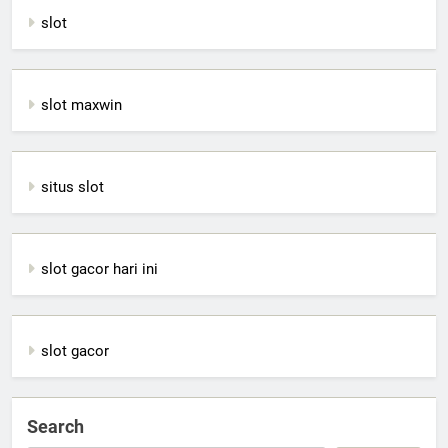
slot
slot maxwin
situs slot
slot gacor hari ini
slot gacor
Search