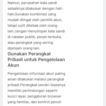
Namun, perubahan kata sandi
sebaiknya dilakukan dengan hati-
hati.Gunakan kombinasi yang
mudah diingat oleh pemilik akun,
tetapi sulit ditebak oleh orang
lain.Jangan menyimpan kata sandi
di catatan publik, pesan terbuka,
atau perangkat yang sering
dipinjam orang lain.
Gunakan Perangkat
Pribadi untuk Pengelolaan
Akun
Pengelolaan informasi akun paling
aman dilakukan melalui perangkat
pribadi.Perangkat sendiri biasanya
memiliki perlindungan seperti
kunci layar, pengaturan browser
yang familiar, dan kontrol penuh