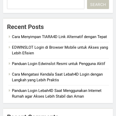
SEARCH
Recent Posts
Cara Menyimpan TIARA4D Link Alternatif dengan Tepat
EDWINSLOT Login di Browser Mobile untuk Akses yang
Lebih Efisien
Panduan Login Edwinslot Resmi untuk Pengguna Aktif
Cara Mengatasi Kendala Saat Lebah4D Login dengan
Langkah yang Lebih Praktis
Panduan Login Lebah4D Saat Menggunakan Internet
Rumah agar Akses Lebih Stabil dan Aman