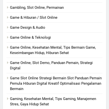
Gambling, Slot Online, Permainan
Game & Hiburan / Slot Online
Game Design & Audio
Game Online & Teknologi
Game Online, Kesehatan Mental, Tips Bermain Game,
Keseimbangan Hidup, Hiburan Sehat
Game Online, Slot Demo, Panduan Pemain, Strategi
Digital
Game Slot Online Strategi Bermain Slot Panduan Pemain
Pemula Hiburan Digital Kreatif Optimalisasi Pengalaman
Bermain
Gaming, Kesehatan Mental, Tips Gaming, Manajemen
Stres, Gaya Hidup Sehat