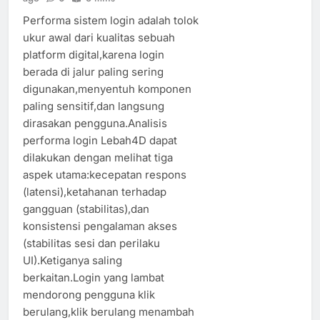
Performa sistem login adalah tolok
ukur awal dari kualitas sebuah
platform digital,karena login
berada di jalur paling sering
digunakan,menyentuh komponen
paling sensitif,dan langsung
dirasakan pengguna.Analisis
performa login Lebah4D dapat
dilakukan dengan melihat tiga
aspek utama:kecepatan respons
(latensi),ketahanan terhadap
gangguan (stabilitas),dan
konsistensi pengalaman akses
(stabilitas sesi dan perilaku
UI).Ketiganya saling
berkaitan.Login yang lambat
mendorong pengguna klik
berulang,klik berulang menambah