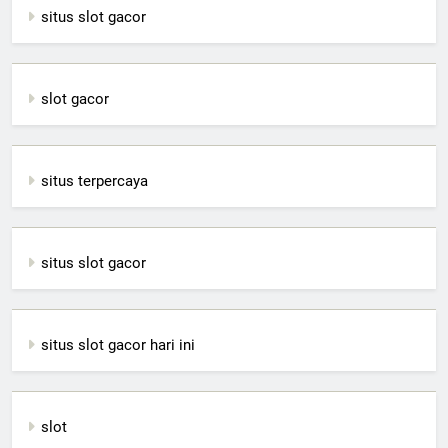
situs slot gacor
slot gacor
situs terpercaya
situs slot gacor
situs slot gacor hari ini
slot