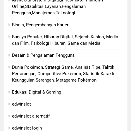
Arsitektur Sistem Digital,Infrastruktur Platform
Online,Stabilitas Layanan,Pengalaman
Pengguna,Manajemen Teknologi
Bisnis, Pengembangan Karier
Budaya Populer, Hiburan Digital, Sejarah Kasino, Media
dan Film, Psikologi Hiburan, Game dan Media
Desain & Pengalaman Pengguna
Dunia Pokémon, Strategi Game, Analisis Tipe, Taktik
Pertarungan, Competitive Pokémon, Statistik Karakter,
Keunggulan Serangan, Metagame Pokémon
Edukasi Digital & Gaming
edwinslot
edwinslot alternatif
edwinslot login