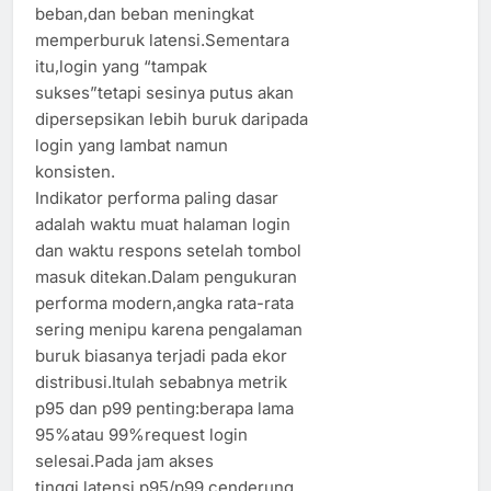
beban,dan beban meningkat
memperburuk latensi.Sementara
itu,login yang “tampak
sukses”tetapi sesinya putus akan
dipersepsikan lebih buruk daripada
login yang lambat namun
konsisten.
Indikator performa paling dasar
adalah waktu muat halaman login
dan waktu respons setelah tombol
masuk ditekan.Dalam pengukuran
performa modern,angka rata-rata
sering menipu karena pengalaman
buruk biasanya terjadi pada ekor
distribusi.Itulah sebabnya metrik
p95 dan p99 penting:berapa lama
95%atau 99%request login
selesai.Pada jam akses
tinggi,latensi p95/p99 cenderung