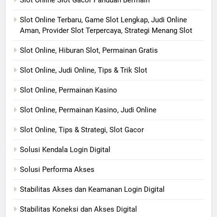
Slot Online Slot Gacor Panduan Bermain
Slot Online Terbaru, Game Slot Lengkap, Judi Online
Aman, Provider Slot Terpercaya, Strategi Menang Slot
Slot Online, Hiburan Slot, Permainan Gratis
Slot Online, Judi Online, Tips & Trik Slot
Slot Online, Permainan Kasino
Slot Online, Permainan Kasino, Judi Online
Slot Online, Tips & Strategi, Slot Gacor
Solusi Kendala Login Digital
Solusi Performa Akses
Stabilitas Akses dan Keamanan Login Digital
Stabilitas Koneksi dan Akses Digital