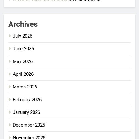
Archives
July 2026
June 2026
May 2026
April 2026
March 2026
February 2026
January 2026
December 2025
November 2025