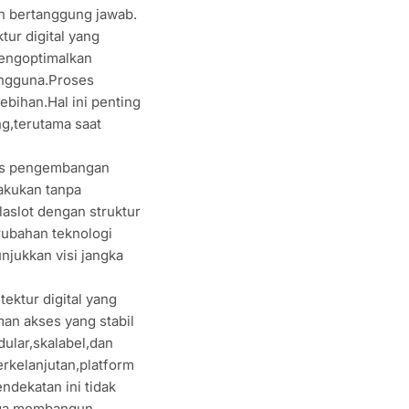
n bertanggung jawab.
tur digital yang
mengoptimalkan
engguna.Proses
ebihan.Hal ini penting
g,terutama saat
ses pengembangan
lakukan tanpa
aslot dengan struktur
rubahan teknologi
unjukkan visi jangka
tektur digital yang
an akses yang stabil
ular,skalabel,dan
rkelanjutan,platform
ekatan ini tidak
juga membangun