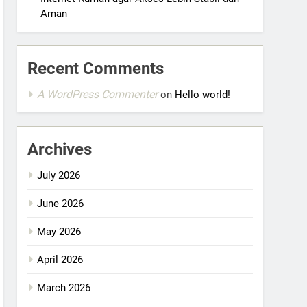
Aman
Recent Comments
A WordPress Commenter
on
Hello world!
Archives
July 2026
June 2026
May 2026
April 2026
March 2026