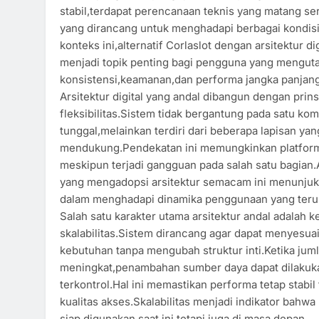
stabil,terdapat perencanaan teknis yang matang sert
yang dirancang untuk menghadapi berbagai kondisi
konteks ini,alternatif Corlaslot dengan arsitektur di
menjadi topik penting bagi pengguna yang mengu
konsistensi,keamanan,dan performa jangka panjang
Arsitektur digital yang andal dibangun dengan prin
fleksibilitas.Sistem tidak bergantung pada satu k
tunggal,melainkan terdiri dari beberapa lapisan yan
mendukung.Pendekatan ini memungkinkan platform
meskipun terjadi gangguan pada salah satu bagian.A
yang mengadopsi arsitektur semacam ini menunjuk
dalam menghadapi dinamika penggunaan yang ter
Salah satu karakter utama arsitektur andal adalah
skalabilitas.Sistem dirancang agar dapat menyesua
kebutuhan tanpa mengubah struktur inti.Ketika ju
meningkat,penambahan sumber daya dapat dilakuk
terkontrol.Hal ini memastikan performa tetap stabi
kualitas akses.Skalabilitas menjadi indikator bahwa
siap digunakan saat ini,tetapi juga di masa depan.