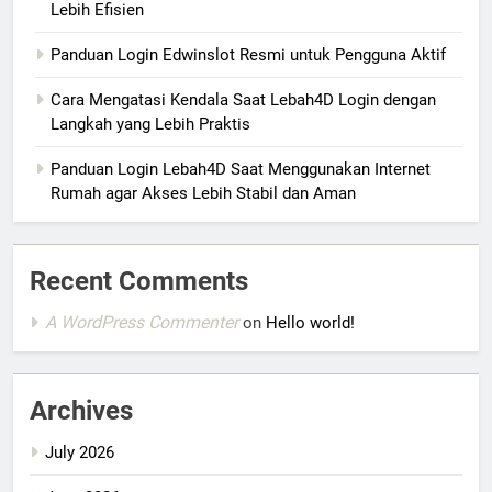
Lebih Efisien
Panduan Login Edwinslot Resmi untuk Pengguna Aktif
Cara Mengatasi Kendala Saat Lebah4D Login dengan
Langkah yang Lebih Praktis
Panduan Login Lebah4D Saat Menggunakan Internet
Rumah agar Akses Lebih Stabil dan Aman
Recent Comments
A WordPress Commenter
on
Hello world!
Archives
July 2026