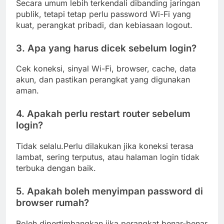
Secara umum lebih terkendali dibanding jaringan
publik, tetapi tetap perlu password Wi-Fi yang
kuat, perangkat pribadi, dan kebiasaan logout.
3. Apa yang harus dicek sebelum login?
Cek koneksi, sinyal Wi-Fi, browser, cache, data
akun, dan pastikan perangkat yang digunakan
aman.
4. Apakah perlu restart router sebelum
login?
Tidak selalu.Perlu dilakukan jika koneksi terasa
lambat, sering terputus, atau halaman login tidak
terbuka dengan baik.
5. Apakah boleh menyimpan password di
browser rumah?
Boleh dipertimbangkan jika perangkat benar-benar