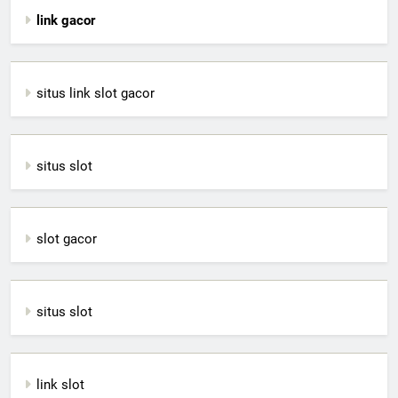
link gacor
situs link slot gacor
situs slot
slot gacor
situs slot
link slot