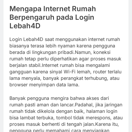
Mengapa Internet Rumah
Berpengaruh pada Login
Lebah4D
Login Lebah4D saat menggunakan internet rumah
biasanya terasa lebih nyaman karena pengguna
berada di lingkungan pribadi.Namun, koneksi
rumah tetap perlu diperhatikan agar proses masuk
berjalan stabil.Internet rumah bisa mengalami
gangguan karena sinyal Wi-Fi lemah, router terlalu
lama menyala, banyak perangkat terhubung, atau
browser menyimpan data lama.
Banyak pengguna mengira bahwa akses dari
rumah pasti aman dan lancar.Padahal, jika jaringan
rumah tidak dikelola dengan baik, halaman login
bisa lambat terbuka, tombol tidak merespons, atau
proses masuk berhenti di tengah jalan.Karena itu,
pengguna perlu memahami cara menyiapkan