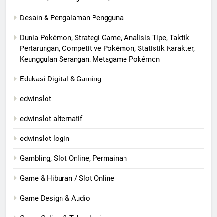
Desain & Pengalaman Pengguna
Dunia Pokémon, Strategi Game, Analisis Tipe, Taktik
Pertarungan, Competitive Pokémon, Statistik Karakter,
Keunggulan Serangan, Metagame Pokémon
Edukasi Digital & Gaming
edwinslot
edwinslot alternatif
edwinslot login
Gambling, Slot Online, Permainan
Game & Hiburan / Slot Online
Game Design & Audio