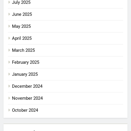
July 2025
June 2025
May 2025
April 2025
March 2025
February 2025
January 2025
December 2024
November 2024
October 2024