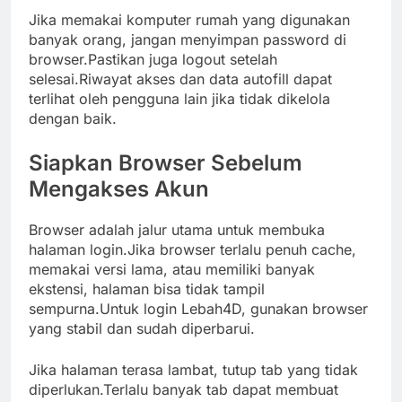
Jika memakai komputer rumah yang digunakan
banyak orang, jangan menyimpan password di
browser.Pastikan juga logout setelah
selesai.Riwayat akses dan data autofill dapat
terlihat oleh pengguna lain jika tidak dikelola
dengan baik.
Siapkan Browser Sebelum
Mengakses Akun
Browser adalah jalur utama untuk membuka
halaman login.Jika browser terlalu penuh cache,
memakai versi lama, atau memiliki banyak
ekstensi, halaman bisa tidak tampil
sempurna.Untuk login Lebah4D, gunakan browser
yang stabil dan sudah diperbarui.
Jika halaman terasa lambat, tutup tab yang tidak
diperlukan.Terlalu banyak tab dapat membuat