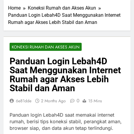
Home
Koneksi Rumah dan Akses Akun
Panduan Login Lebah4D Saat Menggunakan Internet
Rumah agar Akses Lebih Stabil dan Aman
KONEKSI RUMAH DAN AKSES AKUN
Panduan Login Lebah4D
Saat Menggunakan Internet
Rumah agar Akses Lebih
Stabil dan Aman
0
6e81dde
2 Months Ago
15 Mins
Panduan login Lebah4D saat memakai internet
rumah, berisi tips koneksi stabil, perangkat aman,
browser siap, dan data akun tetap terlindungi.