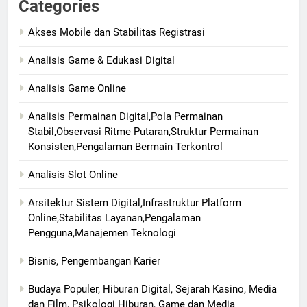
Categories
Akses Mobile dan Stabilitas Registrasi
Analisis Game & Edukasi Digital
Analisis Game Online
Analisis Permainan Digital,Pola Permainan
Stabil,Observasi Ritme Putaran,Struktur Permainan
Konsisten,Pengalaman Bermain Terkontrol
Analisis Slot Online
Arsitektur Sistem Digital,Infrastruktur Platform
Online,Stabilitas Layanan,Pengalaman
Pengguna,Manajemen Teknologi
Bisnis, Pengembangan Karier
Budaya Populer, Hiburan Digital, Sejarah Kasino, Media
dan Film, Psikologi Hiburan, Game dan Media