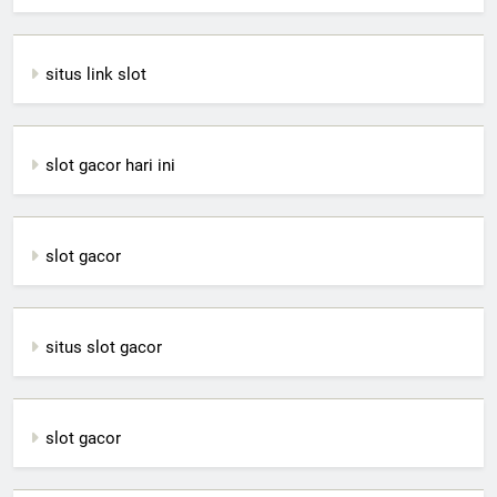
situs link slot
slot gacor hari ini
slot gacor
situs slot gacor
slot gacor