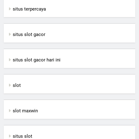
situs terpercaya
situs slot gacor
situs slot gacor hari ini
slot
slot maxwin
situs slot