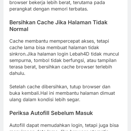
browser bekerja lebih berat, terutama pada
perangkat dengan memori terbatas.
Bersihkan Cache Jika Halaman Tidak
Normal
Cache membantu mempercepat akses, tetapi
cache lama bisa membuat halaman tidak
sinkron.Jika halaman login Lebah4D tidak muncul
sempurna, tombol tidak berfungsi, atau tampilan
terasa berat, bersihkan cache browser terlebih
dahulu.
Setelah cache dibersihkan, tutup browser dan
buka kembali.Hal ini membantu halaman dimuat
ulang dalam kondisi lebih segar.
Periksa Autofill Sebelum Masuk
Autofill dapat memudahkan login, tetapi juga bisa