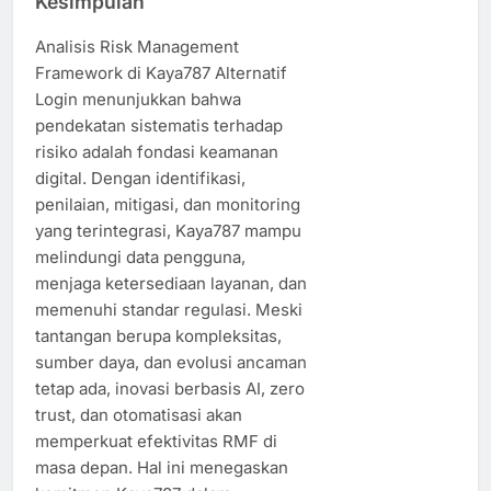
Kesimpulan
Analisis Risk Management
Framework di Kaya787 Alternatif
Login menunjukkan bahwa
pendekatan sistematis terhadap
risiko adalah fondasi keamanan
digital. Dengan identifikasi,
penilaian, mitigasi, dan monitoring
yang terintegrasi, Kaya787 mampu
melindungi data pengguna,
menjaga ketersediaan layanan, dan
memenuhi standar regulasi. Meski
tantangan berupa kompleksitas,
sumber daya, dan evolusi ancaman
tetap ada, inovasi berbasis AI, zero
trust, dan otomatisasi akan
memperkuat efektivitas RMF di
masa depan. Hal ini menegaskan