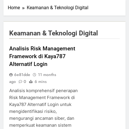
Home
Keamanan & Teknologi Digital
Keamanan & Teknologi Digital
Analisis Risk Management
Framework di Kaya787
Alternatif Login
6e81dde
11 months
ago
0
6 mins
Analisis komprehensif penerapan
Risk Management Framework di
Kaya787 Alternatif Login untuk
mengidentifikasi risiko,
mengurangi ancaman siber, dan
memperkuat keamanan sistem