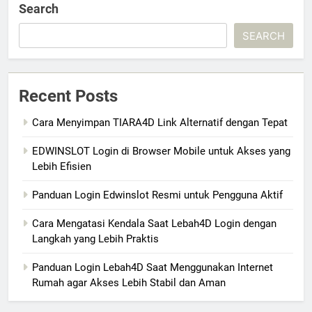
Search
SEARCH
Recent Posts
Cara Menyimpan TIARA4D Link Alternatif dengan Tepat
EDWINSLOT Login di Browser Mobile untuk Akses yang
Lebih Efisien
Panduan Login Edwinslot Resmi untuk Pengguna Aktif
Cara Mengatasi Kendala Saat Lebah4D Login dengan
Langkah yang Lebih Praktis
Panduan Login Lebah4D Saat Menggunakan Internet
Rumah agar Akses Lebih Stabil dan Aman