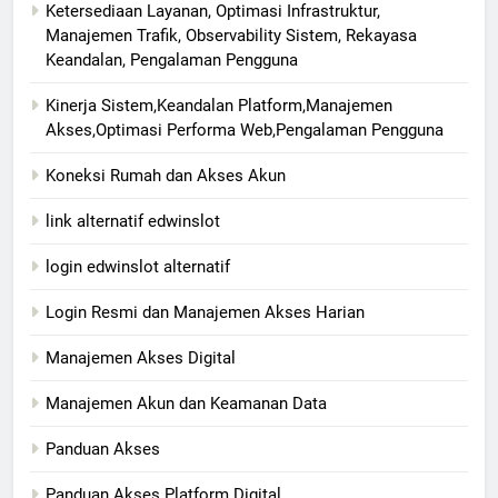
Ketersediaan Layanan, Optimasi Infrastruktur,
Manajemen Trafik, Observability Sistem, Rekayasa
Keandalan, Pengalaman Pengguna
Kinerja Sistem,Keandalan Platform,Manajemen
Akses,Optimasi Performa Web,Pengalaman Pengguna
Koneksi Rumah dan Akses Akun
link alternatif edwinslot
login edwinslot alternatif
Login Resmi dan Manajemen Akses Harian
Manajemen Akses Digital
Manajemen Akun dan Keamanan Data
Panduan Akses
Panduan Akses Platform Digital