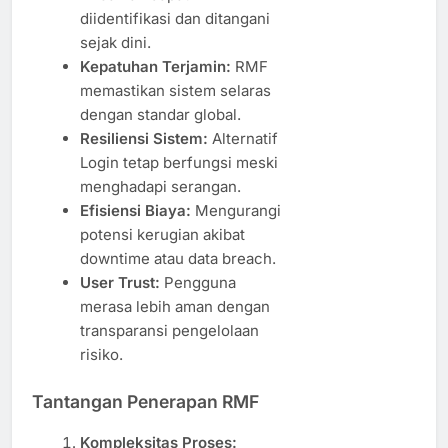
diidentifikasi dan ditangani
sejak dini.
Kepatuhan Terjamin:
RMF
memastikan sistem selaras
dengan standar global.
Resiliensi Sistem:
Alternatif
Login tetap berfungsi meski
menghadapi serangan.
Efisiensi Biaya:
Mengurangi
potensi kerugian akibat
downtime atau data breach.
User Trust:
Pengguna
merasa lebih aman dengan
transparansi pengelolaan
risiko.
Tantangan Penerapan RMF
Kompleksitas Proses: