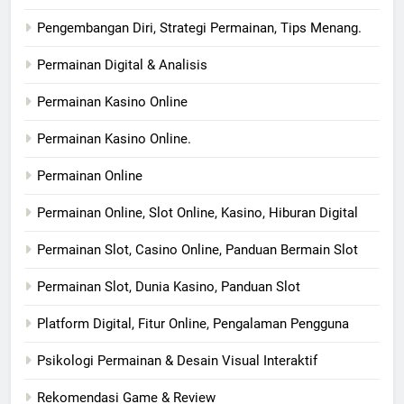
Pengembangan Diri, Strategi Permainan, Tips Menang.
Permainan Digital & Analisis
Permainan Kasino Online
Permainan Kasino Online.
Permainan Online
Permainan Online, Slot Online, Kasino, Hiburan Digital
Permainan Slot, Casino Online, Panduan Bermain Slot
Permainan Slot, Dunia Kasino, Panduan Slot
Platform Digital, Fitur Online, Pengalaman Pengguna
Psikologi Permainan & Desain Visual Interaktif
Rekomendasi Game & Review