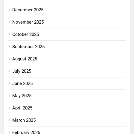
December 2025
November 2025
October 2025
September 2025
August 2025
July 2025
June 2025
May 2025
April 2025
March 2025
February 2025