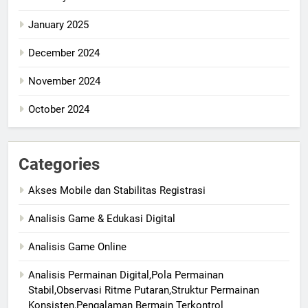
January 2025
December 2024
November 2024
October 2024
Categories
Akses Mobile dan Stabilitas Registrasi
Analisis Game & Edukasi Digital
Analisis Game Online
Analisis Permainan Digital,Pola Permainan
Stabil,Observasi Ritme Putaran,Struktur Permainan
Konsisten,Pengalaman Bermain Terkontrol