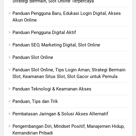
Strategi Bermain, Slot Online Terpercaya
Panduan Pengguna Baru, Edukasi Login Digital, Akses
Akun Online
Panduan Pengguna Digital Aktif
Panduan SEO, Marketing Digital, Slot Online
Panduan Slot Online
Panduan Slot Online, Tips Login Aman, Strategi Bermain
Slot, Keamanan Situs Slot, Slot Gacor untuk Pemula
Panduan Teknologi & Keamanan Akses
Panduan, Tips dan Trik
Pembatasan Jaringan & Solusi Akses Alternatif
Pengembangan Diri, Mindset Positif, Manajemen Hidup,
Kemandirian Pribadi