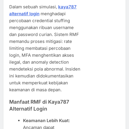
Dalam sebuah simulasi,
kaya787
alternatif login
menghadapi
percobaan credential stuffing
menggunakan ribuan username
dan password curian. Sistem RMF
memandu proses mitigasi: rate
limiting membatasi percobaan
login, MFA menghentikan akses
ilegal, dan anomaly detection
mendeteksi pola abnormal. Insiden
ini kemudian didokumentasikan
untuk memperkuat kebijakan
keamanan di masa depan.
Manfaat RMF di Kaya787
Alternatif Login
Keamanan Lebih Kuat:
Ancaman dapat