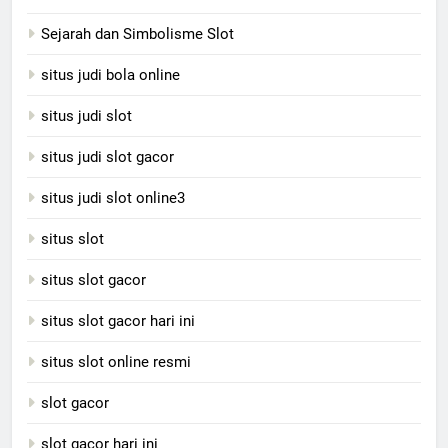
Sejarah dan Simbolisme Slot
situs judi bola online
situs judi slot
situs judi slot gacor
situs judi slot online3
situs slot
situs slot gacor
situs slot gacor hari ini
situs slot online resmi
slot gacor
slot gacor hari ini