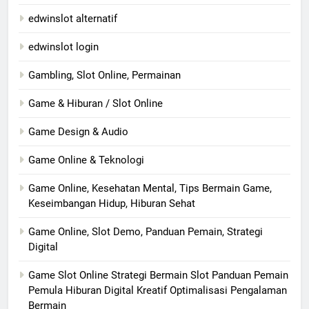
edwinslot alternatif
edwinslot login
Gambling, Slot Online, Permainan
Game & Hiburan / Slot Online
Game Design & Audio
Game Online & Teknologi
Game Online, Kesehatan Mental, Tips Bermain Game,
Keseimbangan Hidup, Hiburan Sehat
Game Online, Slot Demo, Panduan Pemain, Strategi
Digital
Game Slot Online Strategi Bermain Slot Panduan Pemain
Pemula Hiburan Digital Kreatif Optimalisasi Pengalaman
Bermain