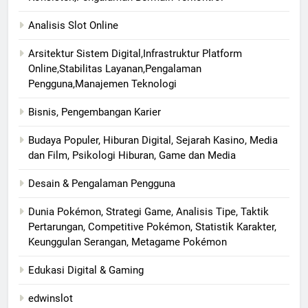
Analisis Slot Online
Arsitektur Sistem Digital,Infrastruktur Platform
Online,Stabilitas Layanan,Pengalaman
Pengguna,Manajemen Teknologi
Bisnis, Pengembangan Karier
Budaya Populer, Hiburan Digital, Sejarah Kasino, Media
dan Film, Psikologi Hiburan, Game dan Media
Desain & Pengalaman Pengguna
Dunia Pokémon, Strategi Game, Analisis Tipe, Taktik
Pertarungan, Competitive Pokémon, Statistik Karakter,
Keunggulan Serangan, Metagame Pokémon
Edukasi Digital & Gaming
edwinslot