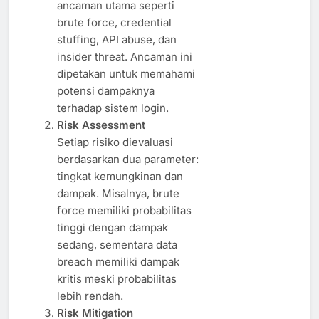
ancaman utama seperti
brute force, credential
stuffing, API abuse, dan
insider threat. Ancaman ini
dipetakan untuk memahami
potensi dampaknya
terhadap sistem login.
Risk Assessment
Setiap risiko dievaluasi
berdasarkan dua parameter:
tingkat kemungkinan dan
dampak. Misalnya, brute
force memiliki probabilitas
tinggi dengan dampak
sedang, sementara data
breach memiliki dampak
kritis meski probabilitas
lebih rendah.
Risk Mitigation