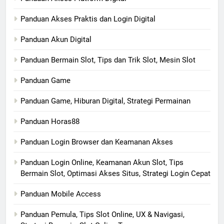
Panduan Akses Praktis dan Login Digital
Panduan Akun Digital
Panduan Bermain Slot, Tips dan Trik Slot, Mesin Slot
Panduan Game
Panduan Game, Hiburan Digital, Strategi Permainan
Panduan Horas88
Panduan Login Browser dan Keamanan Akses
Panduan Login Online, Keamanan Akun Slot, Tips
Bermain Slot, Optimasi Akses Situs, Strategi Login Cepat
Panduan Mobile Access
Panduan Pemula, Tips Slot Online, UX & Navigasi,