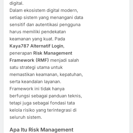
digital.
Dalam ekosistem digital modern,
setiap sistem yang menangani data
sensitif dan autentikasi pengguna
harus memiliki pendekatan
keamanan yang kuat. Pada
Kaya787 Alternatif Login
,
penerapan
Risk Management
Framework (RMF)
menjadi salah
satu strategi utama untuk
memastikan keamanan, kepatuhan,
serta keandalan layanan.
Framework ini tidak hanya
berfungsi sebagai panduan teknis,
tetapi juga sebagai fondasi tata
kelola risiko yang terintegrasi di
seluruh sistem.
Apa Itu Risk Management