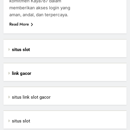
komitmen Kaya787 dalam
memberikan akses login yang
aman, andal, dan terpercaya.
Read More
situs slot
link gacor
situs link slot gacor
situs slot