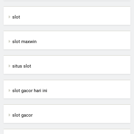
slot
slot maxwin
situs slot
slot gacor hari ini
slot gacor