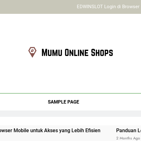
EDWINSLOT Login di Browser M
Panduan Login 
Cara Mengatasi Kendala Saat Lebah4D Log
Cara Menyimpan 
EDWINSLOT Login di Browser M
Panduan Login 
u Online Shops
Produk Terbaik Dengan Harga Bersaing Di Mumu Online Shops.
Cara Mengatasi Kendala Saat Lebah4D Log
SAMPLE PAGE
untuk Akses yang Lebih Efisien
Panduan Login Edwinsl
2 Months Ago