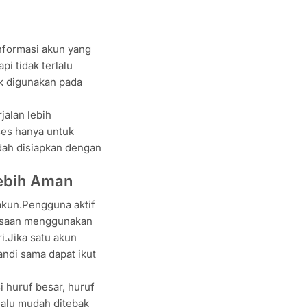
nformasi akun yang
i tidak terlalu
ak digunakan pada
jalan lebih
ses hanya untuk
udah disiapkan dengan
ebih Aman
akun.Pengguna aktif
biasaan menggunakan
i.Jika satu akun
ndi sama dapat ikut
 huruf besar, huruf
rlalu mudah ditebak