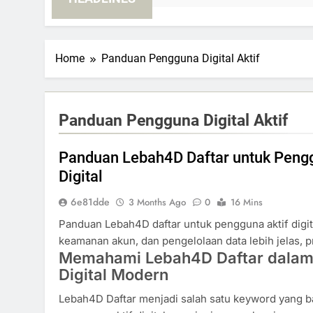
Home
Panduan Pengguna Digital Aktif
Panduan Pengguna Digital Aktif
Panduan Lebah4D Daftar untuk Pengg
Digital
6e81dde
3 Months Ago
0
16 Mins
Panduan Lebah4D daftar untuk pengguna aktif digit
keamanan akun, dan pengelolaan data lebih jelas, pra
Memahami Lebah4D Daftar dalam
Digital Modern
Lebah4D Daftar menjadi salah satu keyword yang ba