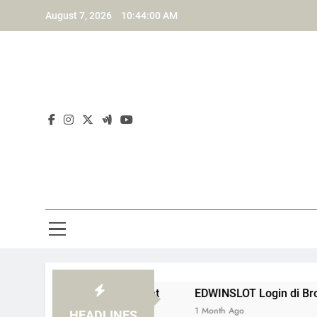
Skip
August 7, 2026
10:44:01 AM
to
content
Mum
Dapatkan 
natif dengan Tepat
EDWINSLOT Login di Browser Mobile 
1 Month Ago
HEADLINES