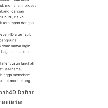
ntuk memahami proses
imbangi dengan
ru-buru, risiko
dak tersimpan dengan
ebah4D alternatif,
 pengguna
tidak hanya ingin
mi bagaimana akun
al menyusun langkah
at username,
l, hingga memahami
ersebut mendukung
bah4D Daftar
tas Harian