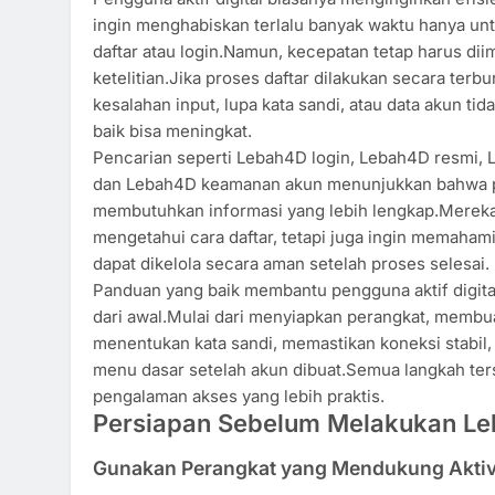
ingin menghabiskan terlalu banyak waktu hanya u
daftar atau login.Namun, kecepatan tetap harus di
ketelitian.Jika proses daftar dilakukan secara terbu
kesalahan input, lupa kata sandi, atau data akun ti
baik bisa meningkat.
Pencarian seperti Lebah4D login, Lebah4D resmi, L
dan Lebah4D keamanan akun menunjukkan bahwa
membutuhkan informasi yang lebih lengkap.Mereka 
mengetahui cara daftar, tetapi juga ingin memaha
dapat dikelola secara aman setelah proses selesai.
Panduan yang baik membantu pengguna aktif digit
dari awal.Mulai dari menyiapkan perangkat, membu
menentukan kata sandi, memastikan koneksi stabi
menu dasar setelah akun dibuat.Semua langkah t
pengalaman akses yang lebih praktis.
Persiapan Sebelum Melakukan Le
Gunakan Perangkat yang Mendukung Aktivi