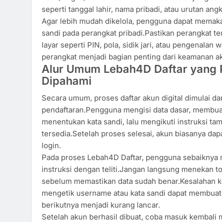
seperti tanggal lahir, nama pribadi, atau urutan an
Agar lebih mudah dikelola, pengguna dapat memaka
sandi pada perangkat pribadi.Pastikan perangkat te
layar seperti PIN, pola, sidik jari, atau pengenalan
perangkat menjadi bagian penting dari keamanan a
Alur Umum Lebah4D Daftar yang 
Dipahami
Secara umum, proses daftar akun digital dimulai da
pendaftaran.Pengguna mengisi data dasar, membuat
menentukan kata sandi, lalu mengikuti instruksi ta
tersedia.Setelah proses selesai, akun biasanya dap
login.
Pada proses Lebah4D Daftar, pengguna sebaiknya
instruksi dengan teliti.Jangan langsung menekan t
sebelum memastikan data sudah benar.Kesalahan ke
mengetik username atau kata sandi dapat membuat 
berikutnya menjadi kurang lancar.
Setelah akun berhasil dibuat, coba masuk kembali