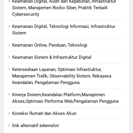
Keamanan Digital, Audit dan Kepatuhan, Infrastruktur
Sistem, Manajemen Risiko Siber, Praktik Terbaik
Cybersecurity
Keamanan Digital, Teknologi Informasi, Infrastruktur
Sistem
Keamanan Online, Panduan, Teknologi
Keamanan Sistem & Infrastruktur Digital
Ketersediaan Layanan, Optimasi Infrastruktur,
Manajemen Trafik, Observability Sistem, Rekayasa
Keandalan, Pengalaman Pengguna
Kinerja Sistem,Keandalan Platform,Manajemen
Akses,Optimasi Performa Web,Pengalaman Pengguna
Koneksi Rumah dan Akses Akun
link alternatif edwinslot