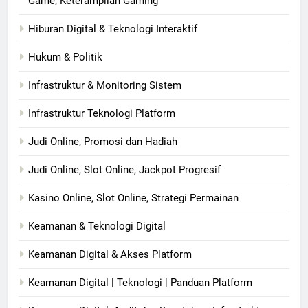
Game, Keterampilan Gaming
Hiburan Digital & Teknologi Interaktif
Hukum & Politik
Infrastruktur & Monitoring Sistem
Infrastruktur Teknologi Platform
Judi Online, Promosi dan Hadiah
Judi Online, Slot Online, Jackpot Progresif
Kasino Online, Slot Online, Strategi Permainan
Keamanan & Teknologi Digital
Keamanan Digital & Akses Platform
Keamanan Digital | Teknologi | Panduan Platform