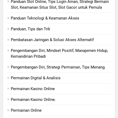
Panduan Slot Online, Tips Login Aman, Strategi Bermain
Slot, Keamanan Situs Slot, Slot Gacor untuk Pemula
Panduan Teknologi & Keamanan Akses
Panduan, Tips dan Trik
Pembatasan Jaringan & Solusi Akses Alternatif
Pengembangan Diri, Mindset Positif, Manajemen Hidup,
Kemandirian Pribadi
Pengembangan Diri, Strategi Permainan, Tips Menang.
Permainan Digital & Analisis
Permainan Kasino Online
Permainan Kasino Online.
Permainan Online