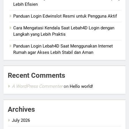
Lebih Efisien
Panduan Login Edwinslot Resmi untuk Pengguna Aktif
Cara Mengatasi Kendala Saat Lebah4D Login dengan
Langkah yang Lebih Praktis
Panduan Login Lebah4D Saat Menggunakan Internet
Rumah agar Akses Lebih Stabil dan Aman
Recent Comments
A WordPress Commenter
on
Hello world!
Archives
July 2026