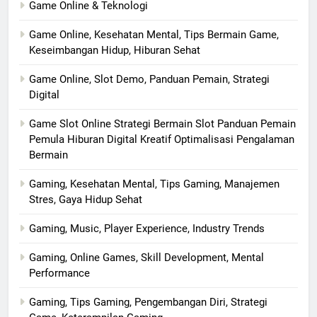
Game Online & Teknologi
Game Online, Kesehatan Mental, Tips Bermain Game,
Keseimbangan Hidup, Hiburan Sehat
Game Online, Slot Demo, Panduan Pemain, Strategi
Digital
Game Slot Online Strategi Bermain Slot Panduan Pemain
Pemula Hiburan Digital Kreatif Optimalisasi Pengalaman
Bermain
Gaming, Kesehatan Mental, Tips Gaming, Manajemen
Stres, Gaya Hidup Sehat
Gaming, Music, Player Experience, Industry Trends
Gaming, Online Games, Skill Development, Mental
Performance
Gaming, Tips Gaming, Pengembangan Diri, Strategi