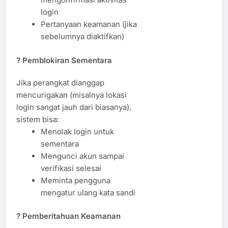
login
Pertanyaan keamanan (jika
sebelumnya diaktifkan)
?
Pemblokiran Sementara
Jika perangkat dianggap
mencurigakan (misalnya lokasi
login sangat jauh dari biasanya),
sistem bisa:
Menolak login untuk
sementara
Mengunci akun sampai
verifikasi selesai
Meminta pengguna
mengatur ulang kata sandi
?
Pemberitahuan Keamanan