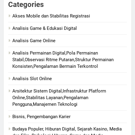
Categories
Akses Mobile dan Stabilitas Registrasi
Analisis Game & Edukasi Digital
Analisis Game Online
Analisis Permainan Digital,Pola Permainan
Stabil,Observasi Ritme Putaran,Struktur Permainan
Konsisten,Pengalaman Bermain Terkontrol
Analisis Slot Online
Arsitektur Sistem Digital,Infrastruktur Platform
Online,Stabilitas Layanan,Pengalaman
Pengguna,Manajemen Teknologi
Bisnis, Pengembangan Karier
Budaya Populer, Hiburan Digital, Sejarah Kasino, Media