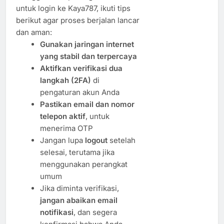
untuk login ke Kaya787, ikuti tips
berikut agar proses berjalan lancar
dan aman:
Gunakan jaringan internet
yang stabil dan terpercaya
Aktifkan verifikasi dua
langkah (2FA)
di
pengaturan akun Anda
Pastikan email dan nomor
telepon aktif
, untuk
menerima OTP
Jangan lupa
logout
setelah
selesai, terutama jika
menggunakan perangkat
umum
Jika diminta verifikasi,
jangan abaikan email
notifikasi
, dan segera