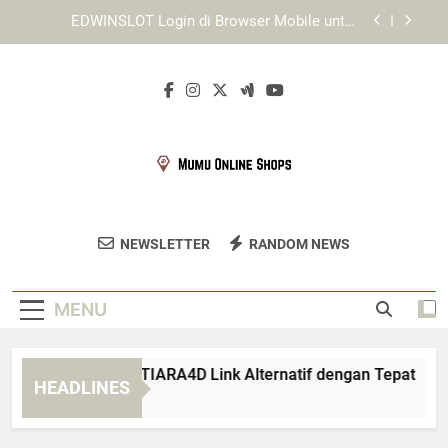
Skip
Panduan Login Edwinslot Resmi untuk Pengguna
to
Aktif
content
Cara Mengatasi Kendala Saat Lebah4D Login
dengan Langkah yang Lebih Praktis
Cara Menyimpan TIARA4D Link Alternatif dengan
Tepat
EDWINSLOT Login di Browser Mobile untuk
Akses yang Lebih Efisien
Panduan Login Edwinslot Resmi untuk Pengguna
Aktif
Mumu Online
Dapatkan Produk Terbaik Dengan Harga
Cara Mengatasi Kendala Saat Lebah4D Login
NEWSLETTER
RANDOM NEWS
Shops
dengan Langkah yang Lebih Praktis
Bersaing Di Mumu Online Shops.
MENU
ra Menyimpan TIARA4D Link Alternatif dengan Tepat
E
HEADLINES
Weeks Ago
1 