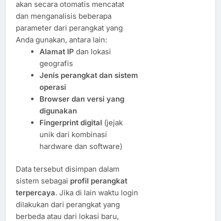
akan secara otomatis mencatat
dan menganalisis beberapa
parameter dari perangkat yang
Anda gunakan, antara lain:
Alamat IP
dan lokasi
geografis
Jenis perangkat dan sistem
operasi
Browser dan versi yang
digunakan
Fingerprint digital
(jejak
unik dari kombinasi
hardware dan software)
Data tersebut disimpan dalam
sistem sebagai
profil perangkat
terpercaya
. Jika di lain waktu login
dilakukan dari perangkat yang
berbeda atau dari lokasi baru,