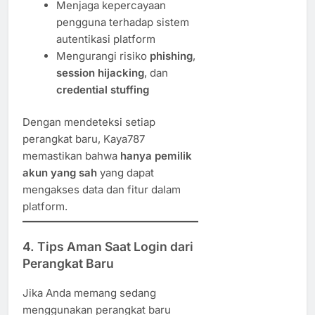
Menjaga kepercayaan
pengguna terhadap sistem
autentikasi platform
Mengurangi risiko
phishing
,
session hijacking
, dan
credential stuffing
Dengan mendeteksi setiap
perangkat baru, Kaya787
memastikan bahwa
hanya pemilik
akun yang sah
yang dapat
mengakses data dan fitur dalam
platform.
4. Tips Aman Saat Login dari
Perangkat Baru
Jika Anda memang sedang
menggunakan perangkat baru