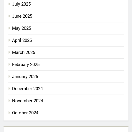
July 2025
June 2025
May 2025
April 2025
March 2025
February 2025
January 2025
December 2024
November 2024
October 2024