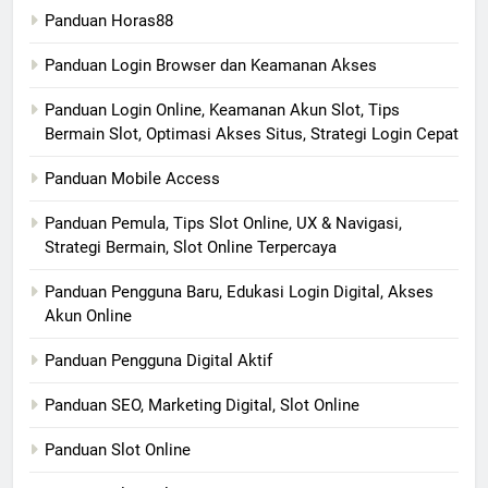
Panduan Horas88
Panduan Login Browser dan Keamanan Akses
Panduan Login Online, Keamanan Akun Slot, Tips
Bermain Slot, Optimasi Akses Situs, Strategi Login Cepat
Panduan Mobile Access
Panduan Pemula, Tips Slot Online, UX & Navigasi,
Strategi Bermain, Slot Online Terpercaya
Panduan Pengguna Baru, Edukasi Login Digital, Akses
Akun Online
Panduan Pengguna Digital Aktif
Panduan SEO, Marketing Digital, Slot Online
Panduan Slot Online