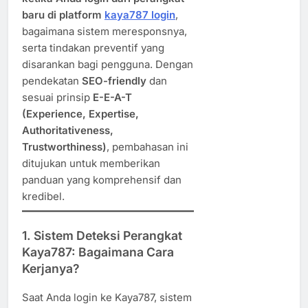
baru di platform
kaya787 login
,
bagaimana sistem meresponsnya,
serta tindakan preventif yang
disarankan bagi pengguna. Dengan
pendekatan
SEO-friendly
dan
sesuai prinsip
E-E-A-T
(Experience, Expertise,
Authoritativeness,
Trustworthiness)
, pembahasan ini
ditujukan untuk memberikan
panduan yang komprehensif dan
kredibel.
1. Sistem Deteksi Perangkat
Kaya787: Bagaimana Cara
Kerjanya?
Saat Anda login ke Kaya787, sistem