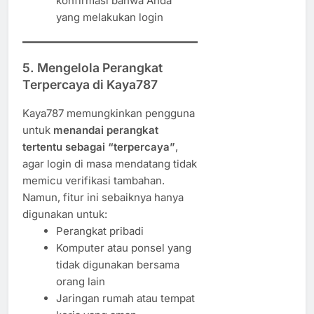
konfirmasi bahwa Anda
yang melakukan login
5. Mengelola Perangkat
Terpercaya di Kaya787
Kaya787 memungkinkan pengguna
untuk
menandai perangkat
tertentu sebagai “terpercaya”
,
agar login di masa mendatang tidak
memicu verifikasi tambahan.
Namun, fitur ini sebaiknya hanya
digunakan untuk:
Perangkat pribadi
Komputer atau ponsel yang
tidak digunakan bersama
orang lain
Jaringan rumah atau tempat