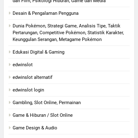
dan Film, Psikologi Hiburan, Game dan Media
Desain & Pengalaman Pengguna
Dunia Pokémon, Strategi Game, Analisis Tipe, Taktik
Pertarungan, Competitive Pokémon, Statistik Karakter,
Keunggulan Serangan, Metagame Pokémon
Edukasi Digital & Gaming
edwinslot
edwinslot alternatif
edwinslot login
Gambling, Slot Online, Permainan
Game & Hiburan / Slot Online
Game Design & Audio