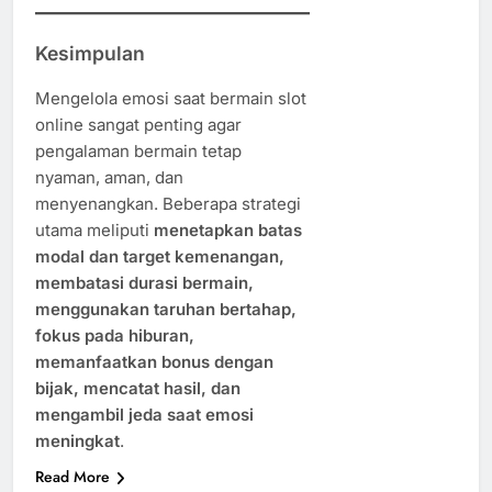
Kesimpulan
Mengelola emosi saat bermain slot
online sangat penting agar
pengalaman bermain tetap
nyaman, aman, dan
menyenangkan. Beberapa strategi
utama meliputi
menetapkan batas
modal dan target kemenangan,
membatasi durasi bermain,
menggunakan taruhan bertahap,
fokus pada hiburan,
memanfaatkan bonus dengan
bijak, mencatat hasil, dan
mengambil jeda saat emosi
meningkat
.
Read More