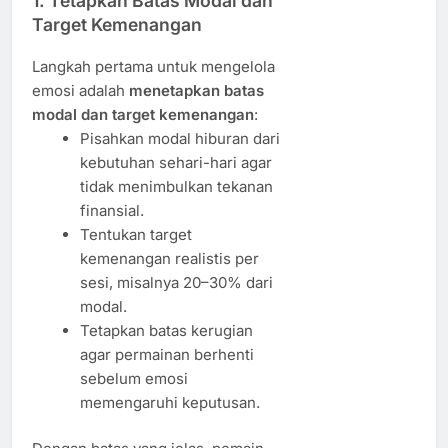
1. Tetapkan Batas Modal dan
Target Kemenangan
Langkah pertama untuk mengelola
emosi adalah
menetapkan batas
modal dan target kemenangan
:
Pisahkan modal hiburan dari
kebutuhan sehari-hari agar
tidak menimbulkan tekanan
finansial.
Tentukan target
kemenangan realistis per
sesi, misalnya 20–30% dari
modal.
Tetapkan batas kerugian
agar permainan berhenti
sebelum emosi
memengaruhi keputusan.