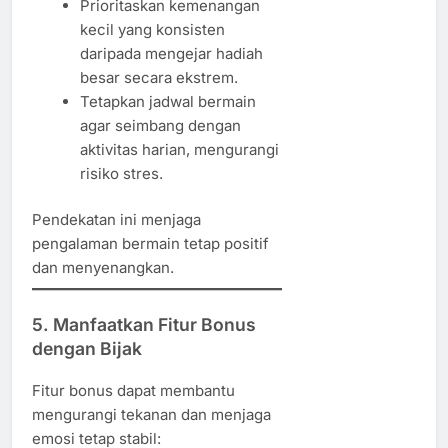
Prioritaskan kemenangan
kecil yang konsisten
daripada mengejar hadiah
besar secara ekstrem.
Tetapkan jadwal bermain
agar seimbang dengan
aktivitas harian, mengurangi
risiko stres.
Pendekatan ini menjaga
pengalaman bermain tetap positif
dan menyenangkan.
5. Manfaatkan Fitur Bonus
dengan Bijak
Fitur bonus dapat membantu
mengurangi tekanan dan menjaga
emosi tetap stabil: