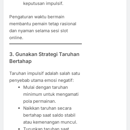
keputusan impulsif.
Pengaturan waktu bermain
membantu pemain tetap rasional
dan nyaman selama sesi slot
online.
3. Gunakan Strategi Taruhan
Bertahap
Taruhan impulsif adalah salah satu
penyebab utama emosi negatif:
Mulai dengan taruhan
minimum untuk mengamati
pola permainan.
Naikkan taruhan secara
bertahap saat saldo stabil
atau kemenangan muncul.
Turunkan taruhan saat