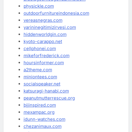
physickle.com
outdoorfurnitureindonesia.com
vereasnegras.com
yarininegitimizirvesi.com
hiddenworldgin.com
kyoto-carappo.net
cellphonei.com
mikeforfrederick.com
hoursinformer.com
a2theme.com
miniontees.com
socialspeaker.net
katsuragi-hanabi.com
peanutmutterrescue.org
bjjinspired.com
mexampac.org
idunn-watches.com
chezanimaux.com