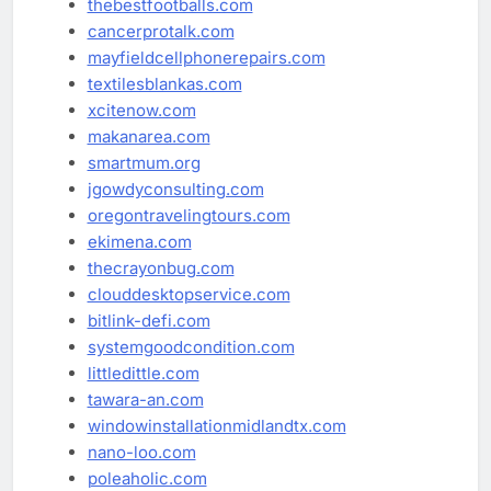
thebestfootballs.com
cancerprotalk.com
mayfieldcellphonerepairs.com
textilesblankas.com
xcitenow.com
makanarea.com
smartmum.org
jgowdyconsulting.com
oregontravelingtours.com
ekimena.com
thecrayonbug.com
clouddesktopservice.com
bitlink-defi.com
systemgoodcondition.com
littledittle.com
tawara-an.com
windowinstallationmidlandtx.com
nano-loo.com
poleaholic.com