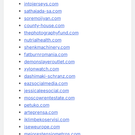
intojerseys.com
sathajada-sa.com
soremoiiyan.com
county-house.com
thephotographyfund.com
nutrialhealth.com
shenkmachinery.com
fatburnromania.com
demonslayeroutlet.com
xylonwatch.com
dashimaki-schranz.com
eazsocialmedia.com
jessicaleesocial.com
moscowrentestate.com
petuko.com
arteprensa.com
iklimbekoservisi.com
iseweurope.com
mejorestensiometros.com