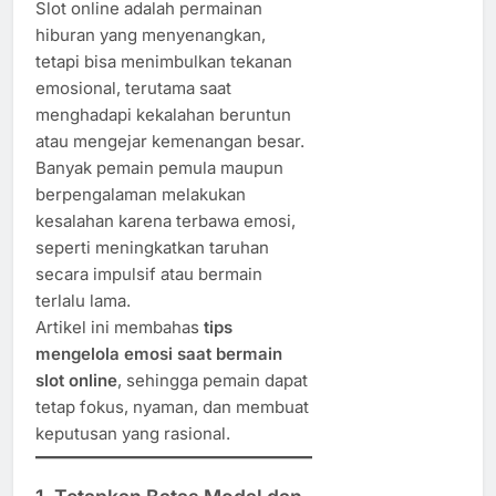
Slot online adalah permainan
hiburan yang menyenangkan,
tetapi bisa menimbulkan tekanan
emosional, terutama saat
menghadapi kekalahan beruntun
atau mengejar kemenangan besar.
Banyak pemain pemula maupun
berpengalaman melakukan
kesalahan karena terbawa emosi,
seperti meningkatkan taruhan
secara impulsif atau bermain
terlalu lama.
Artikel ini membahas
tips
mengelola emosi saat bermain
slot online
, sehingga pemain dapat
tetap fokus, nyaman, dan membuat
keputusan yang rasional.