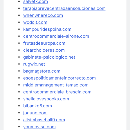
salvetx.com
terapiabrevecentradaensoluciones.com
whenwhereco.com
wcdoit.com
kampouridespoina.com
centrocommerciale-airone.com
frutasdeeuropa.com
clearchoiceres.com
gabinete-psicologico.net
rugwix.net
bagmagstore.com
esoespoliticamenteincorrecto.com
middlemanagement-tamao.com
centrocommerciale-brescia.com
sheilalovesbooks.com
bibanko6.com
joguno.com
allsimbaseball9.com
youmovise.com