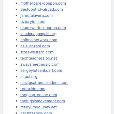
mothercare-coupon.com
pestcontrol-alryad.com
jaredtalavera.com
fizjorytm.com
mumzworld-coupon.com
vitadapappagalli.org
hnihpainetwork.com
aziz-anzabi.com
storewestern.com
techteacherslog.net
awaysheetmusic.com
sergeylutsenkoart.com
acpel.org
elazigsatrancakademi.com
redoxldn.com
thegang-online.com
thebigsismovement.com
medyumdolunay.net
cachitasnow.com