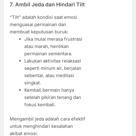
7. Ambil Jeda dan Hindari Tilt
“Tilt” adalah kondisi saat emosi
menguasai permainan dan
membuat keputusan buruk:
Jika mulai merasa frustrasi
atau marah, hentikan
permainan sementara.
Lakukan aktivitas relaksasi
seperti minum air, berjalan
sebentar, atau meditasi
singkat.
Kembali bermain hanya
setelah pikiran tenang dan
fokus kembali.
Mengambil jeda adalah cara efektif
untuk menghindari kesalahan
akibat emosi.