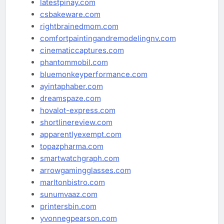
latestpinay.com
csbakeware.com
rightbrainedmom.com
comfortpaintingandremodelingnv.com
cinematiccaptures.com
phantommobil.com
bluemonkeyperformance.com
ayintaphaber.com
dreamspaze.com
hovalot-express.com
shortlinereview.com
apparentlyexempt.com
topazpharma.com
smartwatchgraph.com
arrowgamingglasses.com
marltonbistro.com
sunumvaaz.com
printersbin.com
yvonnegpearson.com