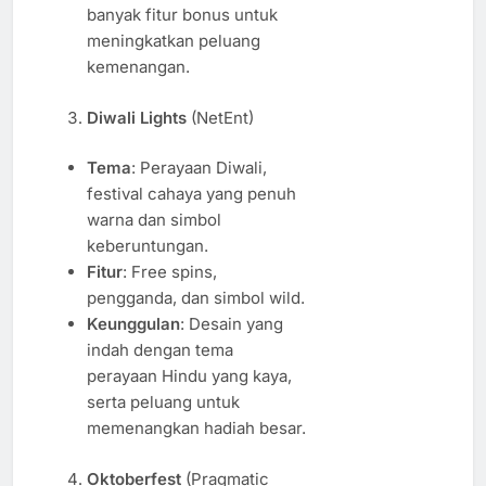
banyak fitur bonus untuk
meningkatkan peluang
kemenangan.
Diwali Lights
(NetEnt)
Tema
: Perayaan Diwali,
festival cahaya yang penuh
warna dan simbol
keberuntungan.
Fitur
: Free spins,
pengganda, dan simbol wild.
Keunggulan
: Desain yang
indah dengan tema
perayaan Hindu yang kaya,
serta peluang untuk
memenangkan hadiah besar.
Oktoberfest
(Pragmatic