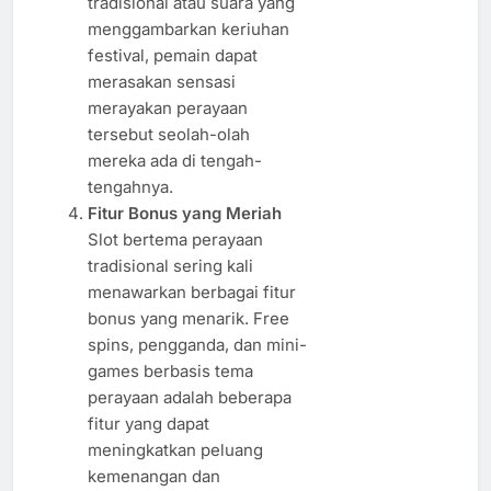
tradisional atau suara yang
menggambarkan keriuhan
festival, pemain dapat
merasakan sensasi
merayakan perayaan
tersebut seolah-olah
mereka ada di tengah-
tengahnya.
Fitur Bonus yang Meriah
Slot bertema perayaan
tradisional sering kali
menawarkan berbagai fitur
bonus yang menarik. Free
spins, pengganda, dan mini-
games berbasis tema
perayaan adalah beberapa
fitur yang dapat
meningkatkan peluang
kemenangan dan