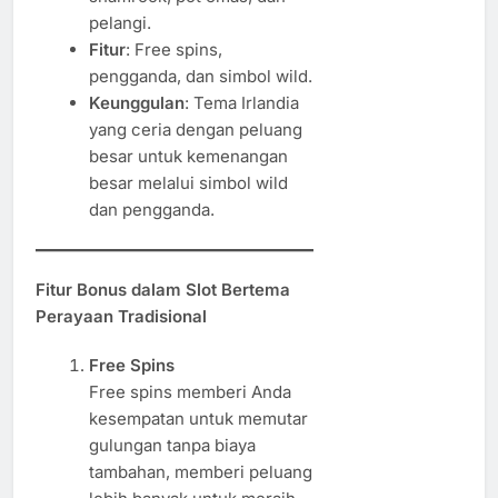
pelangi.
Fitur
: Free spins,
pengganda, dan simbol wild.
Keunggulan
: Tema Irlandia
yang ceria dengan peluang
besar untuk kemenangan
besar melalui simbol wild
dan pengganda.
Fitur Bonus dalam Slot Bertema
Perayaan Tradisional
Free Spins
Free spins memberi Anda
kesempatan untuk memutar
gulungan tanpa biaya
tambahan, memberi peluang