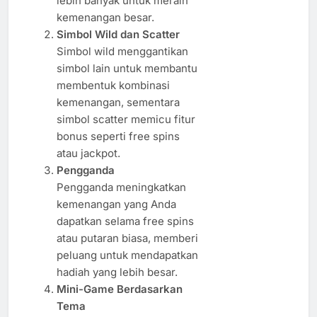
lebih banyak untuk meraih
kemenangan besar.
Simbol Wild dan Scatter
Simbol wild menggantikan
simbol lain untuk membantu
membentuk kombinasi
kemenangan, sementara
simbol scatter memicu fitur
bonus seperti free spins
atau jackpot.
Pengganda
Pengganda meningkatkan
kemenangan yang Anda
dapatkan selama free spins
atau putaran biasa, memberi
peluang untuk mendapatkan
hadiah yang lebih besar.
Mini-Game Berdasarkan
Tema