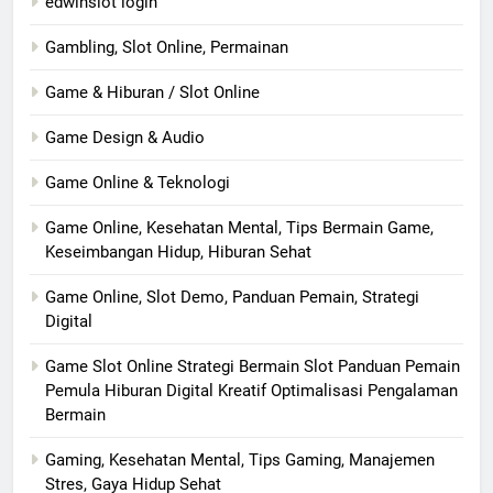
edwinslot login
Gambling, Slot Online, Permainan
Game & Hiburan / Slot Online
Game Design & Audio
Game Online & Teknologi
Game Online, Kesehatan Mental, Tips Bermain Game,
Keseimbangan Hidup, Hiburan Sehat
Game Online, Slot Demo, Panduan Pemain, Strategi
Digital
Game Slot Online Strategi Bermain Slot Panduan Pemain
Pemula Hiburan Digital Kreatif Optimalisasi Pengalaman
Bermain
Gaming, Kesehatan Mental, Tips Gaming, Manajemen
Stres, Gaya Hidup Sehat