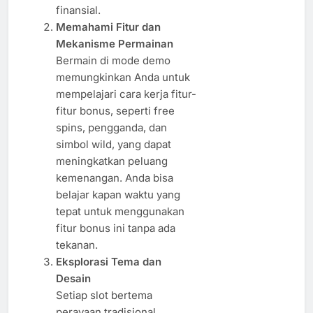
finansial.
Memahami Fitur dan
Mekanisme Permainan
Bermain di mode demo
memungkinkan Anda untuk
mempelajari cara kerja fitur-
fitur bonus, seperti free
spins, pengganda, dan
simbol wild, yang dapat
meningkatkan peluang
kemenangan. Anda bisa
belajar kapan waktu yang
tepat untuk menggunakan
fitur bonus ini tanpa ada
tekanan.
Eksplorasi Tema dan
Desain
Setiap slot bertema
perayaan tradisional