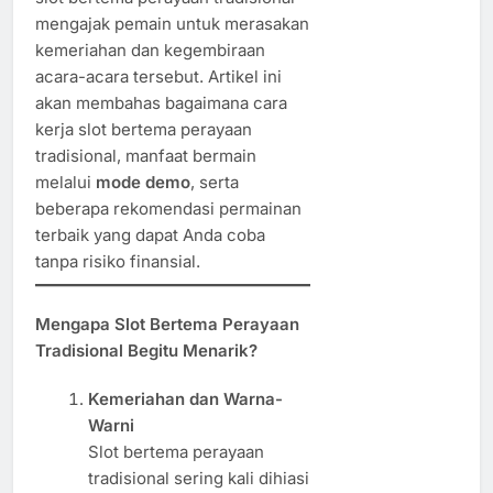
mengajak pemain untuk merasakan
kemeriahan dan kegembiraan
acara-acara tersebut. Artikel ini
akan membahas bagaimana cara
kerja slot bertema perayaan
tradisional, manfaat bermain
melalui
mode demo
, serta
beberapa rekomendasi permainan
terbaik yang dapat Anda coba
tanpa risiko finansial.
Mengapa Slot Bertema Perayaan
Tradisional Begitu Menarik?
Kemeriahan dan Warna-
Warni
Slot bertema perayaan
tradisional sering kali dihiasi