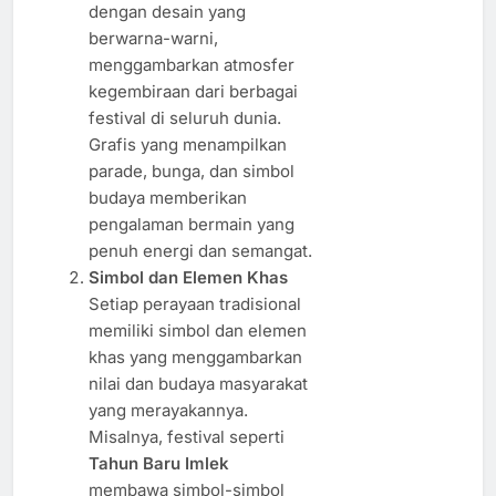
dengan desain yang
berwarna-warni,
menggambarkan atmosfer
kegembiraan dari berbagai
festival di seluruh dunia.
Grafis yang menampilkan
parade, bunga, dan simbol
budaya memberikan
pengalaman bermain yang
penuh energi dan semangat.
Simbol dan Elemen Khas
Setiap perayaan tradisional
memiliki simbol dan elemen
khas yang menggambarkan
nilai dan budaya masyarakat
yang merayakannya.
Misalnya, festival seperti
Tahun Baru Imlek
membawa simbol-simbol