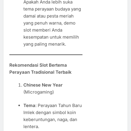
Apakah Anda lebih suka
tema perayaan budaya yang
damai atau pesta meriah
yang penuh warna, demo
slot memberi Anda
kesempatan untuk memilih
yang paling menarik.
Rekomendasi Slot Bertema
Perayaan Tradisional Terbaik
Chinese New Year
(Microgaming)
Tema
: Perayaan Tahun Baru
Imlek dengan simbol koin
keberuntungan, naga, dan
lentera.