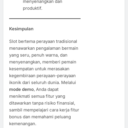
menyenangkan dan
produktif.
Kesimpulan
Slot bertema perayaan tradisional
menawarkan pengalaman bermain
yang seru, penuh warna, dan
menyenangkan, memberi pemain
kesempatan untuk merasakan
kegembiraan perayaan-perayaan
ikonik dari seluruh dunia. Melalui
mode demo
, Anda dapat
menikmati semua fitur yang
ditawarkan tanpa risiko finansial,
sambil mempelajari cara kerja fitur
bonus dan memahami peluang
kemenangan.