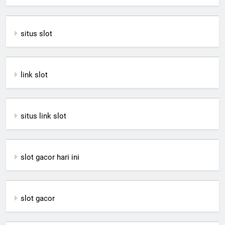
situs slot
link slot
situs link slot
slot gacor hari ini
slot gacor