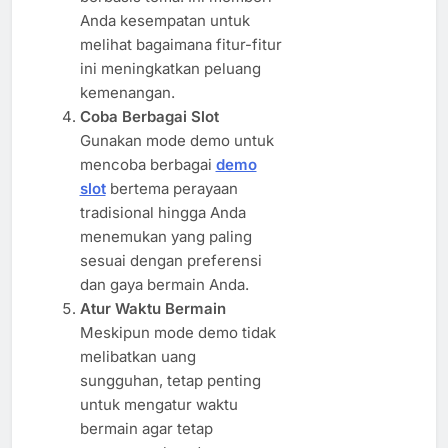
Anda kesempatan untuk
melihat bagaimana fitur-fitur
ini meningkatkan peluang
kemenangan.
Coba Berbagai Slot
Gunakan mode demo untuk
mencoba berbagai
demo
slot
bertema perayaan
tradisional hingga Anda
menemukan yang paling
sesuai dengan preferensi
dan gaya bermain Anda.
Atur Waktu Bermain
Meskipun mode demo tidak
melibatkan uang
sungguhan, tetap penting
untuk mengatur waktu
bermain agar tetap