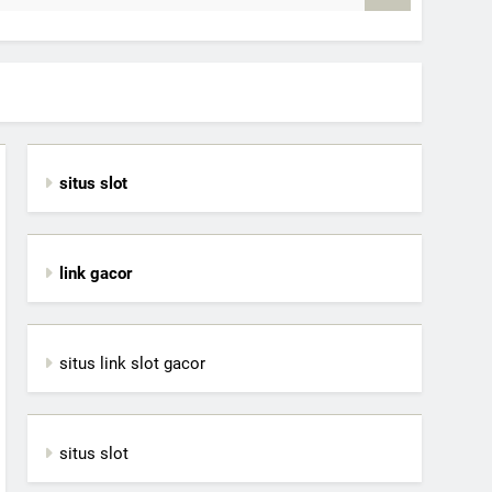
situs slot
link gacor
situs link slot gacor
situs slot