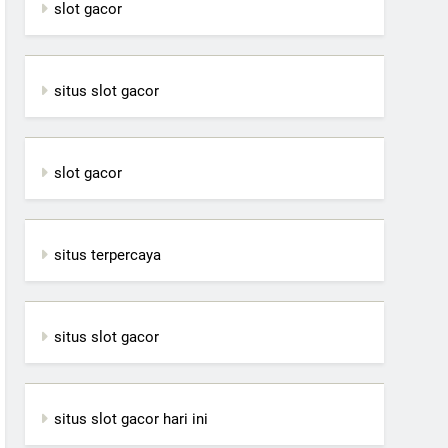
slot gacor
situs slot gacor
slot gacor
situs terpercaya
situs slot gacor
situs slot gacor hari ini