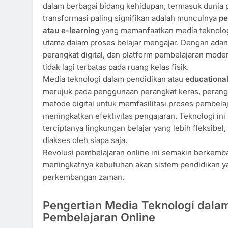
dalam berbagai bidang kehidupan, termasuk dunia p
transformasi paling signifikan adalah munculnya
pe
atau e-learning
yang memanfaatkan media teknolog
utama dalam proses belajar mengajar. Dengan adany
perangkat digital, dan platform pembelajaran mode
tidak lagi terbatas pada ruang kelas fisik.
Media teknologi dalam pendidikan atau
educational
merujuk pada penggunaan perangkat keras, perangk
metode digital untuk memfasilitasi proses pembela
meningkatkan efektivitas pengajaran. Teknologi i
terciptanya lingkungan belajar yang lebih fleksibel,
diakses oleh siapa saja.
Revolusi pembelajaran online ini semakin berkemba
meningkatnya kebutuhan akan sistem pendidikan ya
perkembangan zaman.
Pengertian Media Teknologi dala
Pembelajaran Online