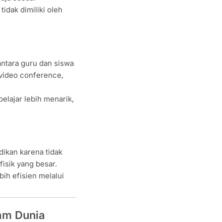
idak dimiliki oleh
antara guru dan siswa
, video conference,
elajar lebih menarik,
ikan karena tidak
fisik yang besar.
bih efisien melalui
am Dunia