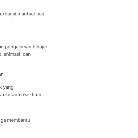
erbagai manfaat bagi
an pengalaman belajar
o, animasi, dan
ar
ik yang
 secara real-time.
ngga membantu