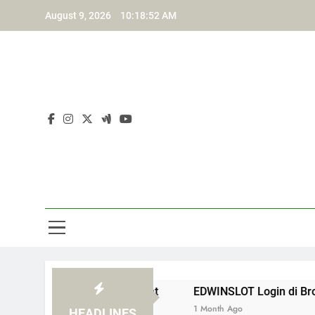
Skip
August 9, 2026
10:18:53 AM
to
content
Mum
Dapatkan 
natif dengan Tepat
EDWINSLOT Login di Browser Mobile 
1 Month Ago
HEADLINES