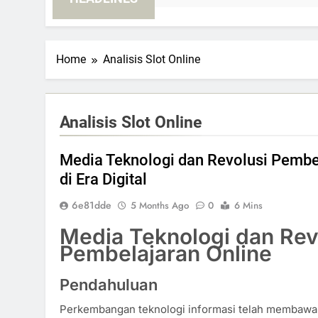
Home
Analisis Slot Online
Analisis Slot Online
Media Teknologi dan Revolusi Pembe
di Era Digital
6e81dde
5 Months Ago
0
6 Mins
Media Teknologi dan Rev
Pembelajaran Online
Pendahuluan
Perkembangan teknologi informasi telah membawa