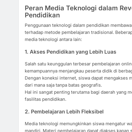
Peran Media Teknologi dalam Rev
Pendidikan
Penggunaan teknologi dalam pendidikan membawa
terhadap metode pembelajaran tradisional. Bebera
media teknologi antara lain:
1. Akses Pendidikan yang Lebih Luas
Salah satu keunggulan terbesar pembelajaran onlin
kemampuannya menjangkau peserta didik di berbag
Dengan koneksi internet, siswa dapat mengakses m
dari mana saja tanpa batas geografis.
Hal ini sangat penting terutama bagi daerah yang m
fasilitas pendidikan.
2. Pembelajaran Lebih Fleksibel
Media teknologi memungkinkan siswa mengatur wak
mandiri. Materi pembelajaran dapat diakses kapan s