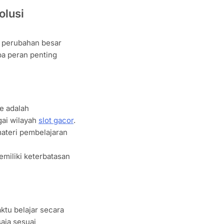
olusi
 perubahan besar
pa peran penting
e adalah
ai wilayah
slot gacor
.
ateri pembelajaran
emiliki keterbatasan
tu belajar secara
aja sesuai