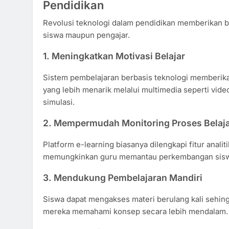
Pendidikan
Revolusi teknologi dalam pendidikan memberikan b
siswa maupun pengajar.
1. Meningkatkan Motivasi Belajar
Sistem pembelajaran berbasis teknologi memberik
yang lebih menarik melalui multimedia seperti vide
simulasi.
2. Mempermudah Monitoring Proses Belaj
Platform e-learning biasanya dilengkapi fitur analit
memungkinkan guru memantau perkembangan siswa
3. Mendukung Pembelajaran Mandiri
Siswa dapat mengakses materi berulang kali sehi
mereka memahami konsep secara lebih mendalam.