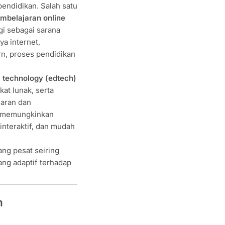
endidikan. Salah satu
mbelajaran online
i sebagai sarana
a internet,
rn, proses pendidikan
 technology (edtech)
at lunak, serta
jaran dan
ni memungkinkan
 interaktif, dan mudah
ng pesat seiring
ng adaptif terhadap
m