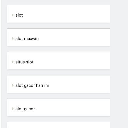
slot
slot maxwin
situs slot
slot gacor hari ini
slot gacor