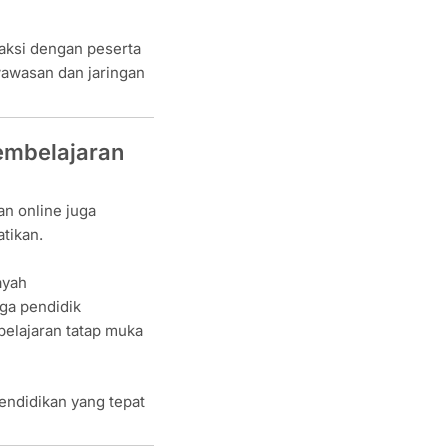
aksi dengan peserta
wawasan dan jaringan
embelajaran
n online juga
tikan.
ayah
aga pendidik
belajaran tatap muka
pendidikan yang tepat