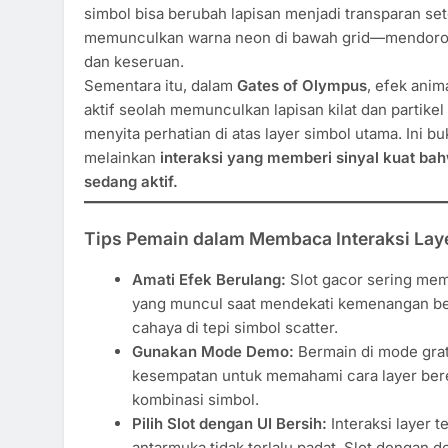
simbol bisa berubah lapisan menjadi transparan se
memunculkan warna neon di bawah grid—mendoro
dan keseruan.
Sementara itu, dalam
Gates of Olympus
, efek anima
aktif seolah memunculkan lapisan kilat dan partike
menyita perhatian di atas layer simbol utama. Ini b
melainkan
interaksi yang memberi sinyal kuat bah
sedang aktif.
Tips Pemain dalam Membaca Interaksi Laye
Amati Efek Berulang:
Slot gacor sering memi
yang muncul saat mendekati kemenangan bes
cahaya di tepi simbol scatter.
Gunakan Mode Demo:
Bermain di mode gra
kesempatan untuk memahami cara layer ber
kombinasi simbol.
Pilih Slot dengan UI Bersih:
Interaksi layer t
antarmuka tidak terlalu padat. Slot dengan de