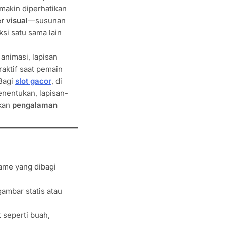
 makin diperhatikan
er visual
—susunan
si satu sama lain
animasi, lapisan
raktif saat pemain
 Bagi
slot gacor
, di
enentukan, lapisan-
akan
pengalaman
ame yang dibagi
ambar statis atau
 seperti buah,