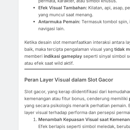
permata, karakter, atau simbol khusus.
Efek Visual Tambahan:
Kilatan, api, asap, p
yang muncul saat menang.
Antarmuka Pemain:
Termasuk tombol spin, i
navigasi lain.
Ketika desain slot memanfaatkan interaksi antara la
baik, maka tercipta pengalaman visual yang
tidak 
memberi
indikasi gameplay
seperti sinyal simbol 
atau efek saat wild aktif.
Peran Layer Visual dalam Slot Gacor
Slot gacor, yang kerap diidentifikasi dari kemuda
kemenangan atau fitur bonus, cenderung memiliki
yang secara psikologis menarik perhatian pemain. 
layer visual terhadap performa dan persepsi perma
Menambah Kepuasan Visual saat Kemenan
Efek berlapis seperti simbol meledak, berub