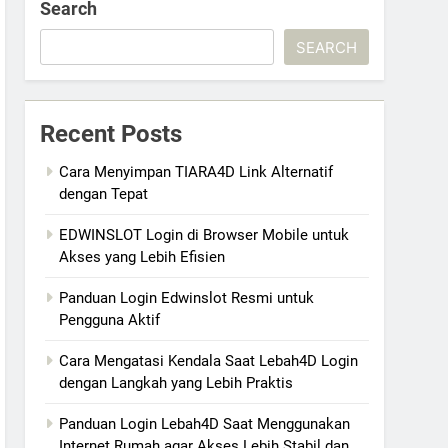
Search
SEARCH
Recent Posts
Cara Menyimpan TIARA4D Link Alternatif
dengan Tepat
EDWINSLOT Login di Browser Mobile untuk
Akses yang Lebih Efisien
Panduan Login Edwinslot Resmi untuk
Pengguna Aktif
Cara Mengatasi Kendala Saat Lebah4D Login
dengan Langkah yang Lebih Praktis
Panduan Login Lebah4D Saat Menggunakan
Internet Rumah agar Akses Lebih Stabil dan