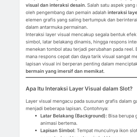
visual dan interaksi desain
. Salah satu aspek yang
oleh pengembang dan pemain adalah
interaksi lay
elemen grafis yang saling bertumpuk dan berinterak
dalam antarmuka permainan.
Interaksi layer visual mencakup segala bentuk efek 
simbol, latar belakang dinamis, hingga respons inte
menekan tombol atau terjadi perubahan pada reel.
mana respons cepat dan daya tarik visual sangat m
lapisan visual ini berperan penting dalam mencipt
bermain yang imersif dan memikat
.
Apa Itu Interaksi Layer Visual dalam Slot?
Layer visual mengacu pada susunan grafis dalam g
menjadi beberapa lapisan. Contohnya:
Latar Belakang (Background):
Bisa berupa g
animasi bertema.
Lapisan Simbol:
Tempat munculnya ikon slot