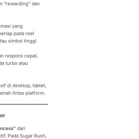
n “rewarding” dan
imasi yang
erlap pada reel
au simbol tinggi.
an respons cepat,
e turbo atau
if di desktop, tablet,
amah lintas platform.
er
rincess”
dari
tif. Pada Sugar Rush,