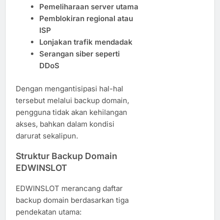
Pemeliharaan server utama
Pemblokiran regional atau
ISP
Lonjakan trafik mendadak
Serangan siber seperti
DDoS
Dengan mengantisipasi hal-hal
tersebut melalui backup domain,
pengguna tidak akan kehilangan
akses, bahkan dalam kondisi
darurat sekalipun.
Struktur Backup Domain
EDWINSLOT
EDWINSLOT merancang daftar
backup domain berdasarkan tiga
pendekatan utama: