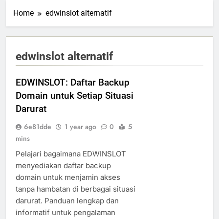
Home
edwinslot alternatif
edwinslot alternatif
EDWINSLOT: Daftar Backup
Domain untuk Setiap Situasi
Darurat
6e81dde
1 year ago
0
5
mins
Pelajari bagaimana EDWINSLOT
menyediakan daftar backup
domain untuk menjamin akses
tanpa hambatan di berbagai situasi
darurat. Panduan lengkap dan
informatif untuk pengalaman