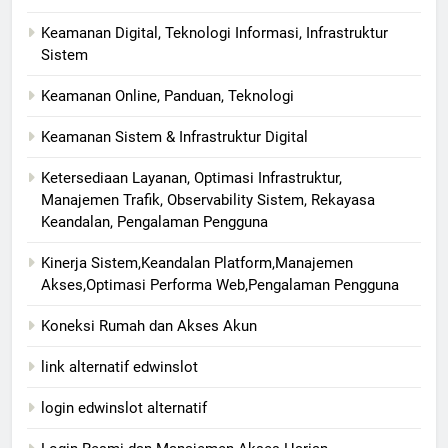
Keamanan Digital, Teknologi Informasi, Infrastruktur
Sistem
Keamanan Online, Panduan, Teknologi
Keamanan Sistem & Infrastruktur Digital
Ketersediaan Layanan, Optimasi Infrastruktur,
Manajemen Trafik, Observability Sistem, Rekayasa
Keandalan, Pengalaman Pengguna
Kinerja Sistem,Keandalan Platform,Manajemen
Akses,Optimasi Performa Web,Pengalaman Pengguna
Koneksi Rumah dan Akses Akun
link alternatif edwinslot
login edwinslot alternatif