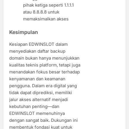
pihak ketiga seperti 1.1.1.1
atau 8.8.8.8 untuk
memaksimalkan akses
Kesimpulan
Kesiapan EDWINSLOT dalam
menyediakan daftar backup
domain bukan hanya menunjukkan
kualitas teknis platform, tetapi juga
menandakan fokus besar terhadap
kenyamanan dan keamanan
pengguna. Dalam era digital yang
tidak dapat diprediksi, memiliki
jalur akses alternatif menjadi
kebutuhan penting—dan
EDWINSLOT memenuhinya
dengan sangat baik. Dukungan ini
membentuk fondasi kuat untuk