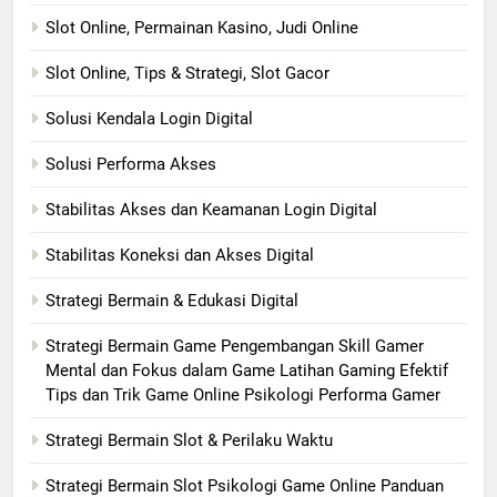
Slot Online, Permainan Kasino, Judi Online
Slot Online, Tips & Strategi, Slot Gacor
Solusi Kendala Login Digital
Solusi Performa Akses
Stabilitas Akses dan Keamanan Login Digital
Stabilitas Koneksi dan Akses Digital
Strategi Bermain & Edukasi Digital
Strategi Bermain Game Pengembangan Skill Gamer
Mental dan Fokus dalam Game Latihan Gaming Efektif
Tips dan Trik Game Online Psikologi Performa Gamer
Strategi Bermain Slot & Perilaku Waktu
Strategi Bermain Slot Psikologi Game Online Panduan