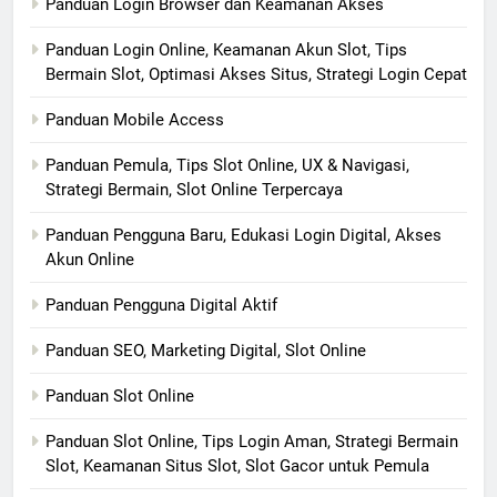
Panduan Login Browser dan Keamanan Akses
Panduan Login Online, Keamanan Akun Slot, Tips
Bermain Slot, Optimasi Akses Situs, Strategi Login Cepat
Panduan Mobile Access
Panduan Pemula, Tips Slot Online, UX & Navigasi,
Strategi Bermain, Slot Online Terpercaya
Panduan Pengguna Baru, Edukasi Login Digital, Akses
Akun Online
Panduan Pengguna Digital Aktif
Panduan SEO, Marketing Digital, Slot Online
Panduan Slot Online
Panduan Slot Online, Tips Login Aman, Strategi Bermain
Slot, Keamanan Situs Slot, Slot Gacor untuk Pemula