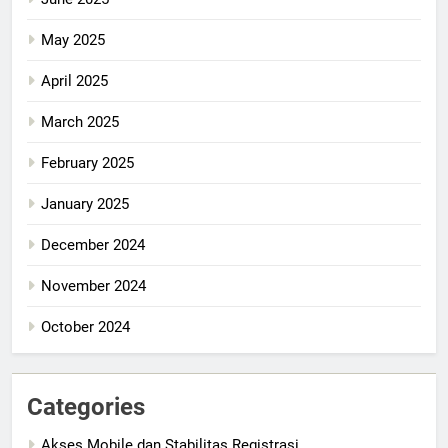
May 2025
April 2025
March 2025
February 2025
January 2025
December 2024
November 2024
October 2024
Categories
Akses Mobile dan Stabilitas Registrasi