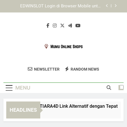
Skip
Panduan Login Edwinslot Resmi untuk Pengguna
to
Aktif
content
Cara Mengatasi Kendala Saat Lebah4D Login
dengan Langkah yang Lebih Praktis
Cara Menyimpan TIARA4D Link Alternatif dengan
Tepat
EDWINSLOT Login di Browser Mobile untuk
Akses yang Lebih Efisien
Panduan Login Edwinslot Resmi untuk Pengguna
Aktif
Mumu Online
Dapatkan Produk Terbaik Dengan Harga
Cara Mengatasi Kendala Saat Lebah4D Login
NEWSLETTER
RANDOM NEWS
Shops
dengan Langkah yang Lebih Praktis
Bersaing Di Mumu Online Shops.
MENU
ra Menyimpan TIARA4D Link Alternatif dengan Tepat
E
HEADLINES
Weeks Ago
1