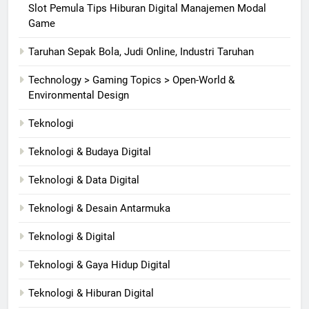
Slot Pemula Tips Hiburan Digital Manajemen Modal
Game
Taruhan Sepak Bola, Judi Online, Industri Taruhan
Technology > Gaming Topics > Open-World &
Environmental Design
Teknologi
Teknologi & Budaya Digital
Teknologi & Data Digital
Teknologi & Desain Antarmuka
Teknologi & Digital
Teknologi & Gaya Hidup Digital
Teknologi & Hiburan Digital