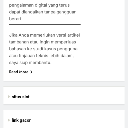
pengalaman digital yang terus
dapat diandalkan tanpa gangguan
berarti.
Jika Anda memerlukan versi artikel
tambahan atau ingin memperluas
bahasan ke studi kasus pengguna
atau tinjauan teknis lebih dalam,
saya siap membantu.
Read More
situs slot
link gacor