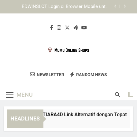
Skip
Panduan Login Edwinslot Resmi untuk Pengguna
to
Aktif
content
Cara Mengatasi Kendala Saat Lebah4D Login
dengan Langkah yang Lebih Praktis
Cara Menyimpan TIARA4D Link Alternatif dengan
Tepat
EDWINSLOT Login di Browser Mobile untuk
Akses yang Lebih Efisien
Panduan Login Edwinslot Resmi untuk Pengguna
Aktif
Mumu Online
Dapatkan Produk Terbaik Dengan Harga
Cara Mengatasi Kendala Saat Lebah4D Login
NEWSLETTER
RANDOM NEWS
Shops
dengan Langkah yang Lebih Praktis
Bersaing Di Mumu Online Shops.
MENU
ara Menyimpan TIARA4D Link Alternatif dengan Tepat
HEADLINES
 Weeks Ago