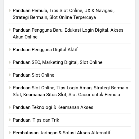
Panduan Pemula, Tips Slot Online, UX & Navigasi,
Strategi Bermain, Slot Online Terpercaya
Panduan Pengguna Baru, Edukasi Login Digital, Akses
Akun Online
Panduan Pengguna Digital Aktif
Panduan SEO, Marketing Digital, Slot Online
Panduan Slot Online
Panduan Slot Online, Tips Login Aman, Strategi Bermain
Slot, Keamanan Situs Slot, Slot Gacor untuk Pemula
Panduan Teknologi & Keamanan Akses
Panduan, Tips dan Trik
Pembatasan Jaringan & Solusi Akses Alternatif