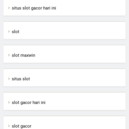
situs slot gacor hari ini
slot
slot maxwin
situs slot
slot gacor hari ini
slot gacor