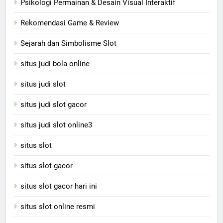
Psikologi Permainan & Desain Visual Interaktif
Rekomendasi Game & Review
Sejarah dan Simbolisme Slot
situs judi bola online
situs judi slot
situs judi slot gacor
situs judi slot online3
situs slot
situs slot gacor
situs slot gacor hari ini
situs slot online resmi