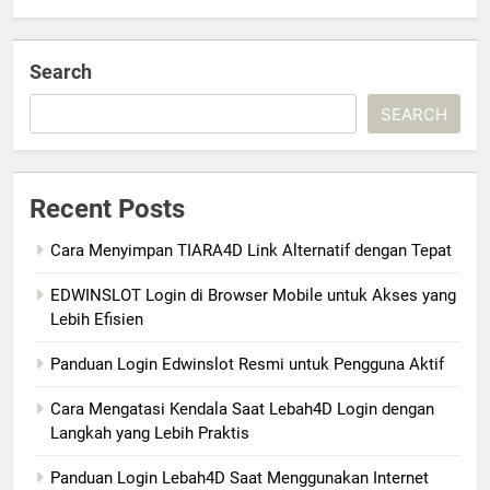
Search
SEARCH
Recent Posts
Cara Menyimpan TIARA4D Link Alternatif dengan Tepat
EDWINSLOT Login di Browser Mobile untuk Akses yang
Lebih Efisien
Panduan Login Edwinslot Resmi untuk Pengguna Aktif
Cara Mengatasi Kendala Saat Lebah4D Login dengan
Langkah yang Lebih Praktis
Panduan Login Lebah4D Saat Menggunakan Internet