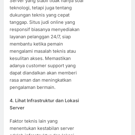
Server yang stabil tidak hanya soal
teknologi, tetapi juga tentang
dukungan teknis yang cepat
tanggap. Situs judi online yang
responsif biasanya menyediakan
layanan pelanggan 24/7, siap
membantu ketika pemain
mengalami masalah teknis atau
kesulitan akses. Memastikan
adanya customer support yang
dapat diandalkan akan memberi
rasa aman dan meningkatkan
pengalaman bermain.
4. Lihat Infrastruktur dan Lokasi
Server
Faktor teknis lain yang
menentukan kestabilan server