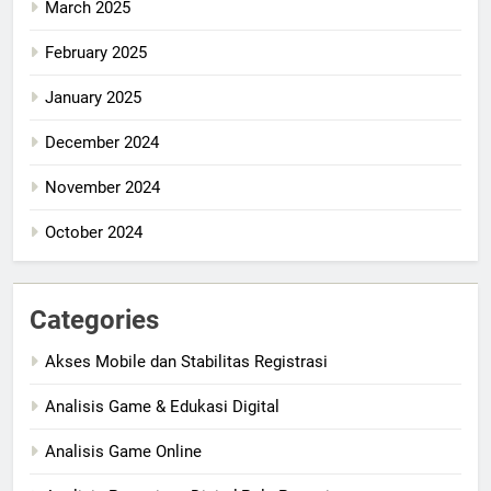
March 2025
February 2025
January 2025
December 2024
November 2024
October 2024
Categories
Akses Mobile dan Stabilitas Registrasi
Analisis Game & Edukasi Digital
Analisis Game Online