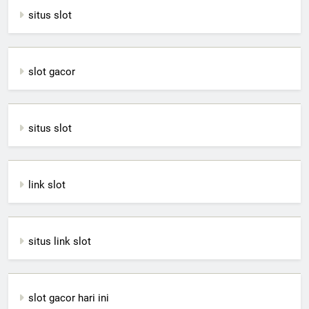
situs slot
slot gacor
situs slot
link slot
situs link slot
slot gacor hari ini