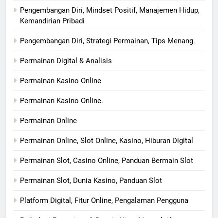
Pengembangan Diri, Mindset Positif, Manajemen Hidup,
Kemandirian Pribadi
Pengembangan Diri, Strategi Permainan, Tips Menang.
Permainan Digital & Analisis
Permainan Kasino Online
Permainan Kasino Online.
Permainan Online
Permainan Online, Slot Online, Kasino, Hiburan Digital
Permainan Slot, Casino Online, Panduan Bermain Slot
Permainan Slot, Dunia Kasino, Panduan Slot
Platform Digital, Fitur Online, Pengalaman Pengguna