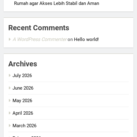
Rumah agar Akses Lebih Stabil dan Aman
Recent Comments
A WordPress Commenter
on
Hello world!
Archives
July 2026
June 2026
May 2026
April 2026
March 2026