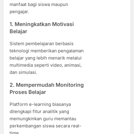
manfaat bagi siswa maupun
pengajar.
1. Meningkatkan Motivasi
Belajar
Sistem pembelajaran berbasis
teknologi memberikan pengalaman
belajar yang lebih menarik melalui
multimedia seperti video, animasi,
dan simulasi.
2. Mempermudah Monitoring
Proses Belajar
Platform e-learning biasanya
dilengkapi fitur analitik yang
memungkinkan guru memantau
perkembangan siswa secara real-
time.