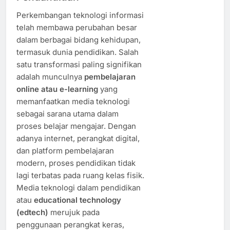
Perkembangan teknologi informasi
telah membawa perubahan besar
dalam berbagai bidang kehidupan,
termasuk dunia pendidikan. Salah
satu transformasi paling signifikan
adalah munculnya
pembelajaran
online atau e-learning
yang
memanfaatkan media teknologi
sebagai sarana utama dalam
proses belajar mengajar. Dengan
adanya internet, perangkat digital,
dan platform pembelajaran
modern, proses pendidikan tidak
lagi terbatas pada ruang kelas fisik.
Media teknologi dalam pendidikan
atau
educational technology
(edtech)
merujuk pada
penggunaan perangkat keras,