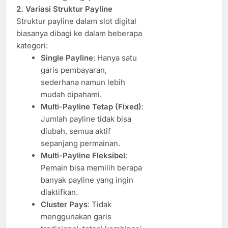
2. Variasi Struktur Payline
Struktur payline dalam slot digital
biasanya dibagi ke dalam beberapa
kategori:
Single Payline
: Hanya satu
garis pembayaran,
sederhana namun lebih
mudah dipahami.
Multi-Payline Tetap (Fixed)
:
Jumlah payline tidak bisa
diubah, semua aktif
sepanjang permainan.
Multi-Payline Fleksibel
:
Pemain bisa memilih berapa
banyak payline yang ingin
diaktifkan.
Cluster Pays
: Tidak
menggunakan garis