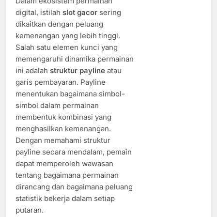
Dalam ekosistem permainan
digital, istilah
slot gacor
sering
dikaitkan dengan peluang
kemenangan yang lebih tinggi.
Salah satu elemen kunci yang
memengaruhi dinamika permainan
ini adalah
struktur payline
atau
garis pembayaran. Payline
menentukan bagaimana simbol-
simbol dalam permainan
membentuk kombinasi yang
menghasilkan kemenangan.
Dengan memahami struktur
payline secara mendalam, pemain
dapat memperoleh wawasan
tentang bagaimana permainan
dirancang dan bagaimana peluang
statistik bekerja dalam setiap
putaran.