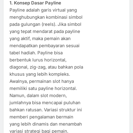
1. Konsep Dasar Payline
Payline adalah garis virtual yang
menghubungkan kombinasi simbol
pada gulungan (reels). Jika simbol
yang tepat mendarat pada payline
yang aktif, maka pemain akan
mendapatkan pembayaran sesuai
tabel hadiah. Payline bisa
berbentuk lurus horizontal,
diagonal, zig-zag, atau bahkan pola
khusus yang lebih kompleks.
Awalnya, permainan slot hanya
memiliki satu payline horizontal.
Namun, dalam slot modern,
jumlahnya bisa mencapai puluhan
bahkan ratusan. Variasi struktur ini
memberi pengalaman bermain
yang lebih dinamis dan menambah
variasi strategi bagi pemain.