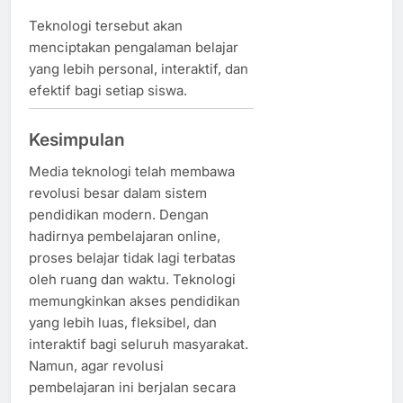
Teknologi tersebut akan
menciptakan pengalaman belajar
yang lebih personal, interaktif, dan
efektif bagi setiap siswa.
Kesimpulan
Media teknologi telah membawa
revolusi besar dalam sistem
pendidikan modern. Dengan
hadirnya pembelajaran online,
proses belajar tidak lagi terbatas
oleh ruang dan waktu. Teknologi
memungkinkan akses pendidikan
yang lebih luas, fleksibel, dan
interaktif bagi seluruh masyarakat.
Namun, agar revolusi
pembelajaran ini berjalan secara