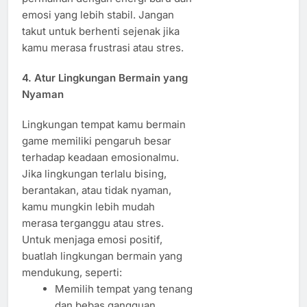
emosi yang lebih stabil. Jangan
takut untuk berhenti sejenak jika
kamu merasa frustrasi atau stres.
4.
Atur Lingkungan Bermain yang
Nyaman
Lingkungan tempat kamu bermain
game memiliki pengaruh besar
terhadap keadaan emosionalmu.
Jika lingkungan terlalu bising,
berantakan, atau tidak nyaman,
kamu mungkin lebih mudah
merasa terganggu atau stres.
Untuk menjaga emosi positif,
buatlah lingkungan bermain yang
mendukung, seperti:
Memilih tempat yang tenang
dan bebas gangguan.