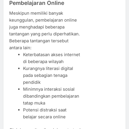
Pembelajaran Online
Meskipun memiliki banyak
keunggulan, pembelajaran online
juga menghadapi beberapa
tantangan yang perlu diperhatikan.
Beberapa tantangan tersebut
antara lain:
Keterbatasan akses internet
di beberapa wilayah
Kurangnya literasi digital
pada sebagian tenaga
pendidik
Minimnya interaksi sosial
dibandingkan pembelajaran
tatap muka
Potensi distraksi saat
belajar secara online