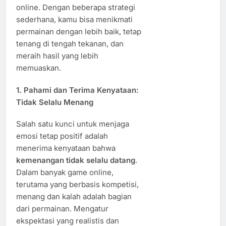
online. Dengan beberapa strategi
sederhana, kamu bisa menikmati
permainan dengan lebih baik, tetap
tenang di tengah tekanan, dan
meraih hasil yang lebih
memuaskan.
1.
Pahami dan Terima Kenyataan:
Tidak Selalu Menang
Salah satu kunci untuk menjaga
emosi tetap positif adalah
menerima kenyataan bahwa
kemenangan tidak selalu datang
.
Dalam banyak game online,
terutama yang berbasis kompetisi,
menang dan kalah adalah bagian
dari permainan. Mengatur
ekspektasi yang realistis dan