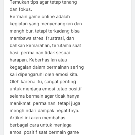
Temukan tips agar tetap tenang
dan fokus.
Bermain game online adalah
kegiatan yang menyenangkan dan
menghibur, tetapi terkadang bisa
membawa stres, frustrasi, dan
bahkan kemarahan, terutama saat
hasil permainan tidak sesuai
harapan. Keberhasilan atau
kegagalan dalam permainan sering
kali dipengaruhi oleh emosi kita.
Oleh karena itu, sangat penting
untuk menjaga emosi tetap positif
selama bermain agar tidak hanya
menikmati permainan, tetapi juga
menghindari dampak negatifnya.
Artikel ini akan membahas
berbagai cara untuk menjaga
emosi positif saat bermain game