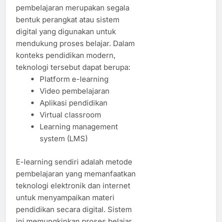
pembelajaran merupakan segala
bentuk perangkat atau sistem
digital yang digunakan untuk
mendukung proses belajar. Dalam
konteks pendidikan modern,
teknologi tersebut dapat berupa:
Platform e-learning
Video pembelajaran
Aplikasi pendidikan
Virtual classroom
Learning management
system (LMS)
E-learning sendiri adalah metode
pembelajaran yang memanfaatkan
teknologi elektronik dan internet
untuk menyampaikan materi
pendidikan secara digital. Sistem
ini memungkinkan proses belajar