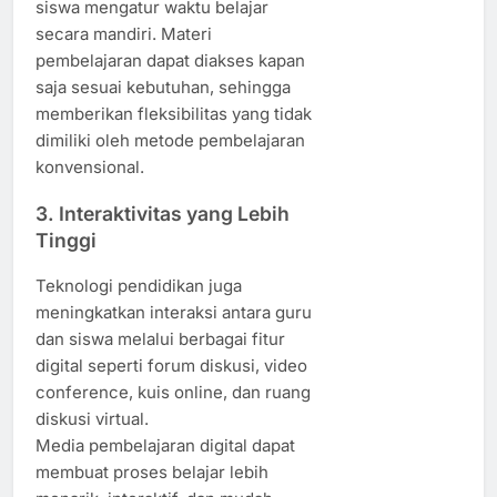
siswa mengatur waktu belajar
secara mandiri. Materi
pembelajaran dapat diakses kapan
saja sesuai kebutuhan, sehingga
memberikan fleksibilitas yang tidak
dimiliki oleh metode pembelajaran
konvensional.
3. Interaktivitas yang Lebih
Tinggi
Teknologi pendidikan juga
meningkatkan interaksi antara guru
dan siswa melalui berbagai fitur
digital seperti forum diskusi, video
conference, kuis online, dan ruang
diskusi virtual.
Media pembelajaran digital dapat
membuat proses belajar lebih