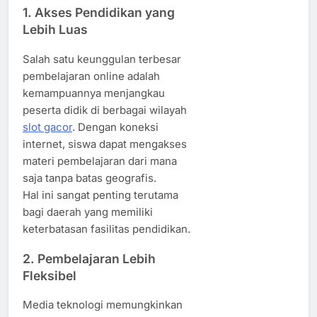
1. Akses Pendidikan yang
Lebih Luas
Salah satu keunggulan terbesar
pembelajaran online adalah
kemampuannya menjangkau
peserta didik di berbagai wilayah
slot gacor
. Dengan koneksi
internet, siswa dapat mengakses
materi pembelajaran dari mana
saja tanpa batas geografis.
Hal ini sangat penting terutama
bagi daerah yang memiliki
keterbatasan fasilitas pendidikan.
2. Pembelajaran Lebih
Fleksibel
Media teknologi memungkinkan