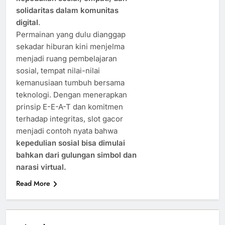
solidaritas dalam komunitas
digital
.
Permainan yang dulu dianggap
sekadar hiburan kini menjelma
menjadi ruang pembelajaran
sosial, tempat nilai-nilai
kemanusiaan tumbuh bersama
teknologi. Dengan menerapkan
prinsip E-E-A-T dan komitmen
terhadap integritas, slot gacor
menjadi contoh nyata bahwa
kepedulian sosial bisa dimulai
bahkan dari gulungan simbol dan
narasi virtual.
Read More