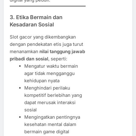
3.
Etika Bermain dan
Kesadaran Sosial
Slot gacor yang dikembangkan
dengan pendekatan etis juga turut
menanamkan
nilai tanggung jawab
pribadi dan sosial
, seperti:
Mengatur waktu bermain
agar tidak mengganggu
kehidupan nyata
Menghindari perilaku
kompetitif berlebihan yang
dapat merusak interaksi
sosial
Mengingatkan pentingnya
kesehatan mental dalam
bermain game digital