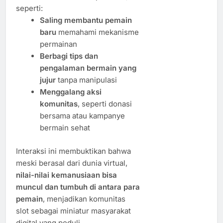
seperti:
Saling membantu pemain
baru
memahami mekanisme
permainan
Berbagi tips dan
pengalaman bermain yang
jujur
tanpa manipulasi
Menggalang aksi
komunitas
, seperti donasi
bersama atau kampanye
bermain sehat
Interaksi ini membuktikan bahwa
meski berasal dari dunia virtual,
nilai-nilai kemanusiaan bisa
muncul dan tumbuh di antara para
pemain
, menjadikan komunitas
slot sebagai miniatur masyarakat
digital yang peduli.