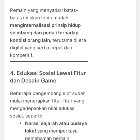
Pemain yang menyadari batas-
batas ini akan lebih mudah
menginternalisasi prinsip hidup
seimbang dan peduli terhadap
kondisi orang lain
, terutama di era
digital yang serba cepat dan
kompetitif.
4.
Edukasi Sosial Lewat Fitur
dan Desain Game
Beberapa pengembang slot sudah
mulai menerapkan fitur-fitur yang
mengedepankan nilai edukasi
sosial, seperti:
Narasi sejarah atau budaya
lokal
yang memperkaya
pemahaman pemain