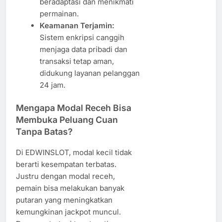
beradaptasi dan menikmati
permainan.
Keamanan Terjamin:
Sistem enkripsi canggih
menjaga data pribadi dan
transaksi tetap aman,
didukung layanan pelanggan
24 jam.
Mengapa Modal Receh Bisa
Membuka Peluang Cuan
Tanpa Batas?
Di EDWINSLOT, modal kecil tidak
berarti kesempatan terbatas.
Justru dengan modal receh,
pemain bisa melakukan banyak
putaran yang meningkatkan
kemungkinan jackpot muncul.