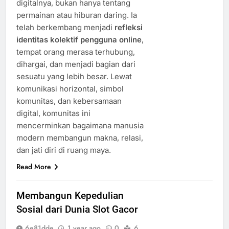
digitalnya, bukan hanya tentang
permainan atau hiburan daring. Ia
telah berkembang menjadi
refleksi
identitas kolektif pengguna online
,
tempat orang merasa terhubung,
dihargai, dan menjadi bagian dari
sesuatu yang lebih besar. Lewat
komunikasi horizontal, simbol
komunitas, dan kebersamaan
digital, komunitas ini
mencerminkan bagaimana manusia
modern membangun makna, relasi,
dan jati diri di ruang maya.
Read More
Membangun Kepedulian
Sosial dari Dunia Slot Gacor
6e81dde
1 year ago
0
6