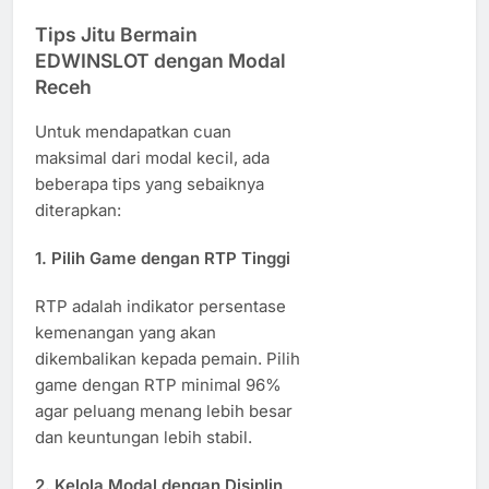
Tips Jitu Bermain
EDWINSLOT dengan Modal
Receh
Untuk mendapatkan cuan
maksimal dari modal kecil, ada
beberapa tips yang sebaiknya
diterapkan:
1. Pilih Game dengan RTP Tinggi
RTP adalah indikator persentase
kemenangan yang akan
dikembalikan kepada pemain. Pilih
game dengan RTP minimal 96%
agar peluang menang lebih besar
dan keuntungan lebih stabil.
2. Kelola Modal dengan Disiplin