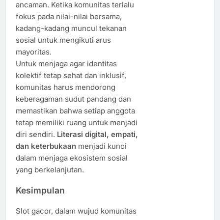
ancaman. Ketika komunitas terlalu
fokus pada nilai-nilai bersama,
kadang-kadang muncul tekanan
sosial untuk mengikuti arus
mayoritas.
Untuk menjaga agar identitas
kolektif tetap sehat dan inklusif,
komunitas harus mendorong
keberagaman sudut pandang dan
memastikan bahwa setiap anggota
tetap memiliki ruang untuk menjadi
diri sendiri.
Literasi digital, empati,
dan keterbukaan
menjadi kunci
dalam menjaga ekosistem sosial
yang berkelanjutan.
Kesimpulan
Slot gacor, dalam wujud komunitas