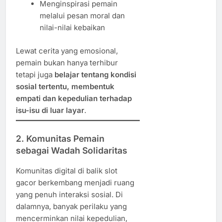
Menginspirasi pemain
melalui pesan moral dan
nilai-nilai kebaikan
Lewat cerita yang emosional,
pemain bukan hanya terhibur
tetapi juga
belajar tentang kondisi
sosial tertentu, membentuk
empati dan kepedulian terhadap
isu-isu di luar layar
.
2.
Komunitas Pemain
sebagai Wadah Solidaritas
Komunitas digital di balik slot
gacor berkembang menjadi ruang
yang penuh interaksi sosial. Di
dalamnya, banyak perilaku yang
mencerminkan nilai kepedulian,