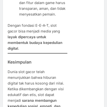
dan fitur dalam game harus
transparan, aman, dan tidak
menyesatkan pemain.
Dengan fondasi E-E-A-T, slot
gacor bisa menjadi media yang
layak dipercaya untuk
membentuk budaya kepedulian
digital
.
Kesimpulan
Dunia slot gacor telah
menunjukkan bahwa hiburan
digital tak harus kosong dari nilai.
Ketika dikembangkan dengan visi
edukatif dan etis, slot dapat
menjadi
sarana membangun
kepedulian sosial, empati, dan