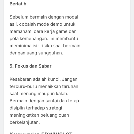
Berlatih
Sebelum bermain dengan modal
asli, cobalah mode demo untuk
memahami cara kerja game dan
pola kemenangan. Ini membantu
meminimalisir risiko saat bermain
dengan uang sungguhan.
5. Fokus dan Sabar
Kesabaran adalah kunci. Jangan
terburu-buru menaikkan taruhan
saat menang maupun kalah.
Bermain dengan santai dan tetap
disiplin terhadap strategi
meningkatkan peluang cuan
berkelanjutan.