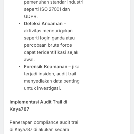
pemenuhan standar industri
seperti ISO 27001 dan
GDPR.
Deteksi Ancaman
–
aktivitas mencurigakan
seperti login ganda atau
percobaan brute force
dapat teridentifikasi sejak
awal.
Forensik Keamanan
– jika
terjadi insiden, audit trail
menyediakan data penting
untuk investigasi.
Implementasi Audit Trail di
Kaya787
Penerapan compliance audit trail
di Kaya787 dilakukan secara