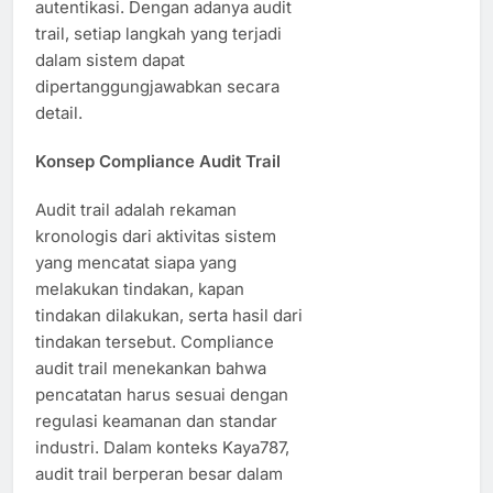
autentikasi. Dengan adanya audit
trail, setiap langkah yang terjadi
dalam sistem dapat
dipertanggungjawabkan secara
detail.
Konsep Compliance Audit Trail
Audit trail adalah rekaman
kronologis dari aktivitas sistem
yang mencatat siapa yang
melakukan tindakan, kapan
tindakan dilakukan, serta hasil dari
tindakan tersebut. Compliance
audit trail menekankan bahwa
pencatatan harus sesuai dengan
regulasi keamanan dan standar
industri. Dalam konteks Kaya787,
audit trail berperan besar dalam