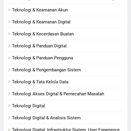
Teknologi & Keamanan Akun
Teknologi & Keamanan Digital
Teknologi & Kecerdasan Buatan
Teknologi & Panduan Digital
Teknologi & Panduan Pengguna
Teknologi & Pengembangan Sistem
Teknologi & Tata Kelola Data
Teknologi Akses Digital & Pemecahan Masalah
Teknologi Digital
Teknologi Digital & Analisis Sistem
Teknologi Digital, Infrastruktur Sistem, User Experience