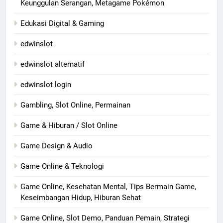
Keunggulan Serangan, Metagame Pokémon
Edukasi Digital & Gaming
edwinslot
edwinslot alternatif
edwinslot login
Gambling, Slot Online, Permainan
Game & Hiburan / Slot Online
Game Design & Audio
Game Online & Teknologi
Game Online, Kesehatan Mental, Tips Bermain Game,
Keseimbangan Hidup, Hiburan Sehat
Game Online, Slot Demo, Panduan Pemain, Strategi