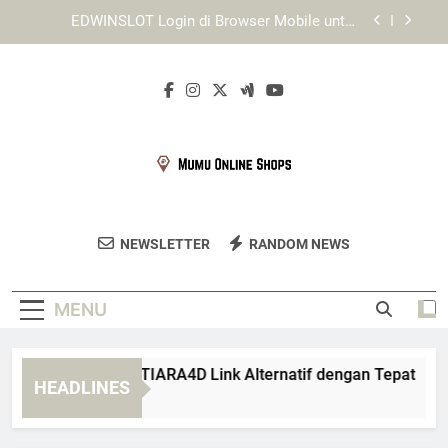
Skip
Panduan Login Edwinslot Resmi untuk Pengguna
to
Aktif
content
Cara Mengatasi Kendala Saat Lebah4D Login
dengan Langkah yang Lebih Praktis
Cara Menyimpan TIARA4D Link Alternatif dengan
Tepat
EDWINSLOT Login di Browser Mobile untuk
Akses yang Lebih Efisien
Panduan Login Edwinslot Resmi untuk Pengguna
Aktif
Mumu Online
Dapatkan Produk Terbaik Dengan Harga
Cara Mengatasi Kendala Saat Lebah4D Login
NEWSLETTER
RANDOM NEWS
Shops
dengan Langkah yang Lebih Praktis
Bersaing Di Mumu Online Shops.
MENU
ara Menyimpan TIARA4D Link Alternatif dengan Tepat
E
HEADLINES
Weeks Ago
1