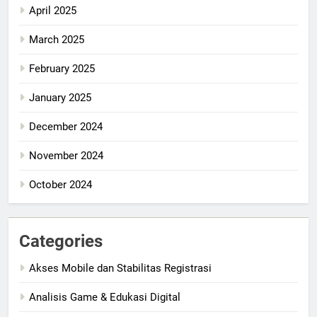
April 2025
March 2025
February 2025
January 2025
December 2024
November 2024
October 2024
Categories
Akses Mobile dan Stabilitas Registrasi
Analisis Game & Edukasi Digital