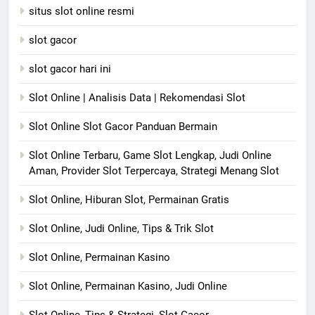
situs slot online resmi
slot gacor
slot gacor hari ini
Slot Online | Analisis Data | Rekomendasi Slot
Slot Online Slot Gacor Panduan Bermain
Slot Online Terbaru, Game Slot Lengkap, Judi Online
Aman, Provider Slot Terpercaya, Strategi Menang Slot
Slot Online, Hiburan Slot, Permainan Gratis
Slot Online, Judi Online, Tips & Trik Slot
Slot Online, Permainan Kasino
Slot Online, Permainan Kasino, Judi Online
Slot Online, Tips & Strategi, Slot Gacor