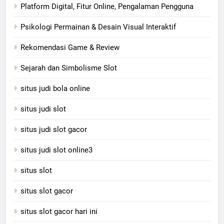
Platform Digital, Fitur Online, Pengalaman Pengguna
Psikologi Permainan & Desain Visual Interaktif
Rekomendasi Game & Review
Sejarah dan Simbolisme Slot
situs judi bola online
situs judi slot
situs judi slot gacor
situs judi slot online3
situs slot
situs slot gacor
situs slot gacor hari ini