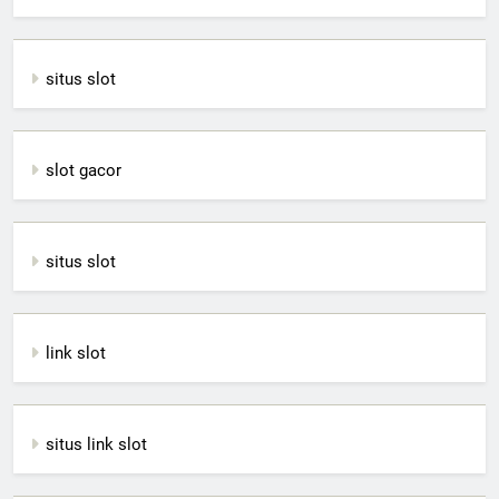
situs slot
slot gacor
situs slot
link slot
situs link slot