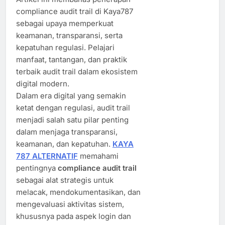
compliance audit trail di Kaya787
sebagai upaya memperkuat
keamanan, transparansi, serta
kepatuhan regulasi. Pelajari
manfaat, tantangan, dan praktik
terbaik audit trail dalam ekosistem
digital modern.
Dalam era digital yang semakin
ketat dengan regulasi, audit trail
menjadi salah satu pilar penting
dalam menjaga transparansi,
keamanan, dan kepatuhan.
KAYA
787 ALTERNATIF
memahami
pentingnya
compliance audit trail
sebagai alat strategis untuk
melacak, mendokumentasikan, dan
mengevaluasi aktivitas sistem,
khususnya pada aspek login dan