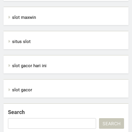
slot maxwin
situs slot
slot gacor hari ini
slot gacor
Search
SEARCH