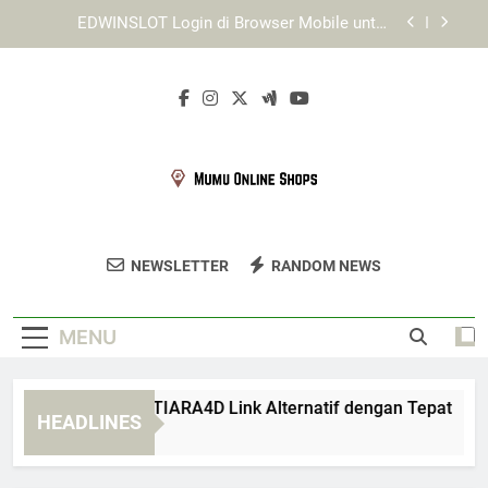
Skip
Panduan Login Edwinslot Resmi untuk Pengguna
to
Aktif
content
Cara Mengatasi Kendala Saat Lebah4D Login
dengan Langkah yang Lebih Praktis
Cara Menyimpan TIARA4D Link Alternatif dengan
Tepat
EDWINSLOT Login di Browser Mobile untuk
Akses yang Lebih Efisien
Panduan Login Edwinslot Resmi untuk Pengguna
Aktif
Mumu Online
Dapatkan Produk Terbaik Dengan Harga
Cara Mengatasi Kendala Saat Lebah4D Login
NEWSLETTER
RANDOM NEWS
Shops
dengan Langkah yang Lebih Praktis
Bersaing Di Mumu Online Shops.
MENU
ra Menyimpan TIARA4D Link Alternatif dengan Tepat
E
HEADLINES
Weeks Ago
1 