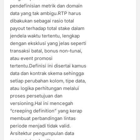
pendefinisian metrik dan domain
data yang tak ambigu.RTP harus
dibakukan sebagai rasio total
payout terhadap total stake dalam
jendela waktu tertentu, lengkap
dengan eksklusi yang jelas seperti
transaksi batal, bonus non-tunai,
atau event promosi
tertentu.Definisi ini disertai kamus
data dan kontrak skema sehingga
setiap perubahan kolom, tipe data,
atau logika perhitungan melalui
proses persetujuan dan
versioning.Hal ini mencegah
“creeping definition” yang kerap
membuat perbandingan lintas
periode menjadi tidak valid.
Arsitektur pengumpulan data