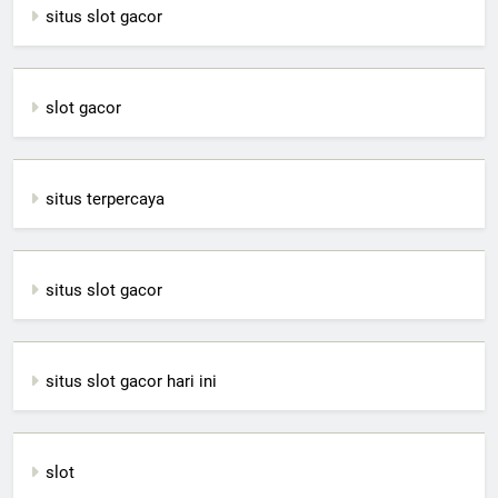
situs slot gacor
slot gacor
situs terpercaya
situs slot gacor
situs slot gacor hari ini
slot