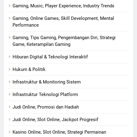
Gaming, Music, Player Experience, Industry Trends
Gaming, Online Games, Skill Development, Mental
Performance
Gaming, Tips Gaming, Pengembangan Diri, Strategi
Game, Keterampilan Gaming
Hiburan Digital & Teknologi Interaktif
Hukum & Politik
Infrastruktur & Monitoring Sistem
Infrastruktur Teknologi Platform
Judi Online, Promosi dan Hadiah
Judi Online, Slot Online, Jackpot Progresif
Kasino Online, Slot Online, Strategi Permainan