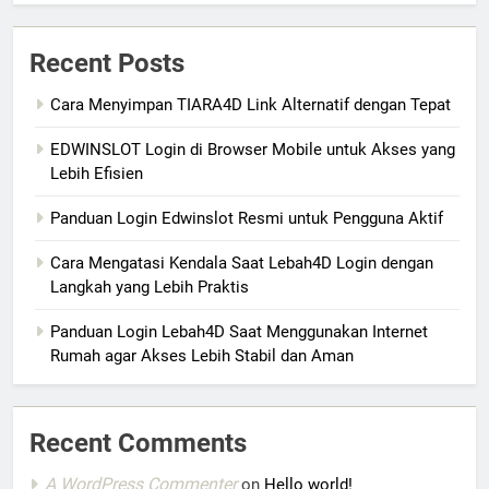
Recent Posts
Cara Menyimpan TIARA4D Link Alternatif dengan Tepat
EDWINSLOT Login di Browser Mobile untuk Akses yang
Lebih Efisien
Panduan Login Edwinslot Resmi untuk Pengguna Aktif
Cara Mengatasi Kendala Saat Lebah4D Login dengan
Langkah yang Lebih Praktis
Panduan Login Lebah4D Saat Menggunakan Internet
Rumah agar Akses Lebih Stabil dan Aman
Recent Comments
A WordPress Commenter
on
Hello world!