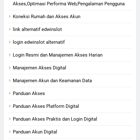
Akses,Optimasi Performa Web,Pengalaman Pengguna
Koneksi Rumah dan Akses Akun
link alternatif edwinslot
login edwinslot alternatif
Login Resmi dan Manajemen Akses Harian
Manajemen Akses Digital
Manajemen Akun dan Keamanan Data
Panduan Akses
Panduan Akses Platform Digital
Panduan Akses Praktis dan Login Digital
Panduan Akun Digital