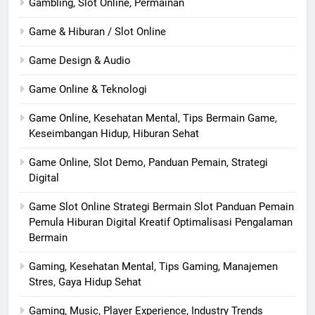
Gambling, Slot Online, Permainan
Game & Hiburan / Slot Online
Game Design & Audio
Game Online & Teknologi
Game Online, Kesehatan Mental, Tips Bermain Game,
Keseimbangan Hidup, Hiburan Sehat
Game Online, Slot Demo, Panduan Pemain, Strategi
Digital
Game Slot Online Strategi Bermain Slot Panduan Pemain
Pemula Hiburan Digital Kreatif Optimalisasi Pengalaman
Bermain
Gaming, Kesehatan Mental, Tips Gaming, Manajemen
Stres, Gaya Hidup Sehat
Gaming, Music, Player Experience, Industry Trends