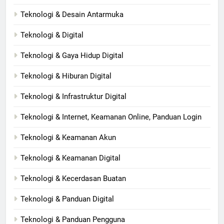
Teknologi & Desain Antarmuka
Teknologi & Digital
Teknologi & Gaya Hidup Digital
Teknologi & Hiburan Digital
Teknologi & Infrastruktur Digital
Teknologi & Internet, Keamanan Online, Panduan Login
Teknologi & Keamanan Akun
Teknologi & Keamanan Digital
Teknologi & Kecerdasan Buatan
Teknologi & Panduan Digital
Teknologi & Panduan Pengguna