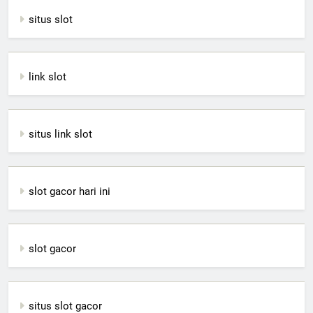
situs slot
link slot
situs link slot
slot gacor hari ini
slot gacor
situs slot gacor