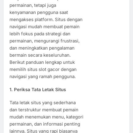
permainan, tetapi juga
kenyamanan pengguna saat
mengakses platform. Situs dengan
navigasi mudah membuat pemain
lebih fokus pada strategi dan
permainan, mengurangi frustrasi,
dan meningkatkan pengalaman
bermain secara keseluruhan.
Berikut panduan lengkap untuk
memilih situs slot gacor dengan
navigasi yang ramah pengguna.
1. Periksa Tata Letak Situs
Tata letak situs yang sederhana
dan terstruktur membuat pemain
mudah menemukan menu, kategori
permainan, dan informasi penting
lainnya. Situs yang rapi biasanya