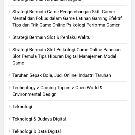
Strategi Bermain Game Pengembangan Skill Gamer
Mental dan Fokus dalam Game Latihan Gaming Efektif
Tips dan Trik Game Online Psikologi Performa Gamer
Strategi Bermain Slot & Perilaku Waktu
Strategi Bermain Slot Psikologi Game Online Panduan
Slot Pemula Tips Hiburan Digital Manajemen Modal
Game
Taruhan Sepak Bola, Judi Online, Industri Taruhan
Technology > Gaming Topics > Open-World &
Environmental Design
Teknologi
Teknologi & Budaya Digital
Teknologi & Data Digital