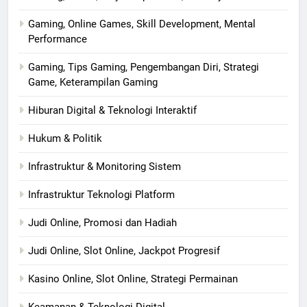
Gaming, Online Games, Skill Development, Mental
Performance
Gaming, Tips Gaming, Pengembangan Diri, Strategi
Game, Keterampilan Gaming
Hiburan Digital & Teknologi Interaktif
Hukum & Politik
Infrastruktur & Monitoring Sistem
Infrastruktur Teknologi Platform
Judi Online, Promosi dan Hadiah
Judi Online, Slot Online, Jackpot Progresif
Kasino Online, Slot Online, Strategi Permainan
Keamanan & Teknologi Digital