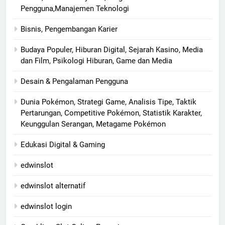
Pengguna,Manajemen Teknologi
Bisnis, Pengembangan Karier
Budaya Populer, Hiburan Digital, Sejarah Kasino, Media
dan Film, Psikologi Hiburan, Game dan Media
Desain & Pengalaman Pengguna
Dunia Pokémon, Strategi Game, Analisis Tipe, Taktik
Pertarungan, Competitive Pokémon, Statistik Karakter,
Keunggulan Serangan, Metagame Pokémon
Edukasi Digital & Gaming
edwinslot
edwinslot alternatif
edwinslot login