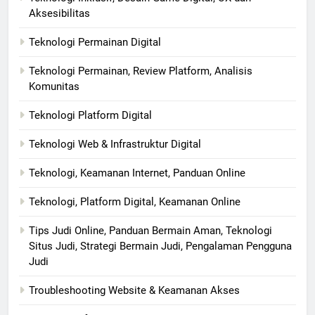
Aksesibilitas
Teknologi Permainan Digital
Teknologi Permainan, Review Platform, Analisis
Komunitas
Teknologi Platform Digital
Teknologi Web & Infrastruktur Digital
Teknologi, Keamanan Internet, Panduan Online
Teknologi, Platform Digital, Keamanan Online
Tips Judi Online, Panduan Bermain Aman, Teknologi
Situs Judi, Strategi Bermain Judi, Pengalaman Pengguna
Judi
Troubleshooting Website & Keamanan Akses