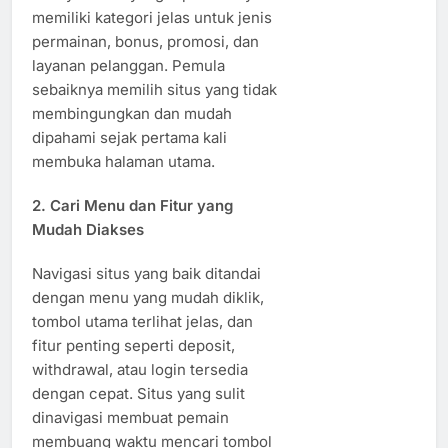
memiliki kategori jelas untuk jenis
permainan, bonus, promosi, dan
layanan pelanggan. Pemula
sebaiknya memilih situs yang tidak
membingungkan dan mudah
dipahami sejak pertama kali
membuka halaman utama.
2. Cari Menu dan Fitur yang
Mudah Diakses
Navigasi situs yang baik ditandai
dengan menu yang mudah diklik,
tombol utama terlihat jelas, dan
fitur penting seperti deposit,
withdrawal, atau login tersedia
dengan cepat. Situs yang sulit
dinavigasi membuat pemain
membuang waktu mencari tombol