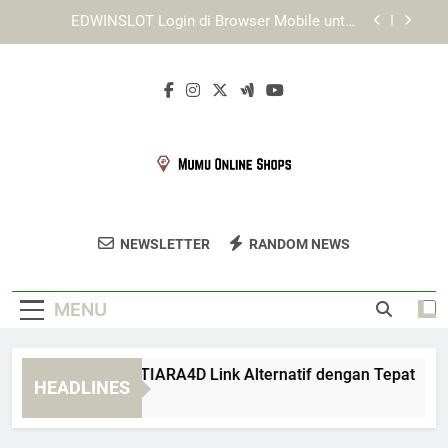
Skip
Panduan Login Edwinslot Resmi untuk Pengguna
to
Aktif
content
Cara Mengatasi Kendala Saat Lebah4D Login
dengan Langkah yang Lebih Praktis
Cara Menyimpan TIARA4D Link Alternatif dengan
Tepat
EDWINSLOT Login di Browser Mobile untuk
Akses yang Lebih Efisien
Panduan Login Edwinslot Resmi untuk Pengguna
Aktif
Mumu Online
Dapatkan Produk Terbaik Dengan Harga
Cara Mengatasi Kendala Saat Lebah4D Login
NEWSLETTER
RANDOM NEWS
Shops
dengan Langkah yang Lebih Praktis
Bersaing Di Mumu Online Shops.
MENU
ra Menyimpan TIARA4D Link Alternatif dengan Tepat
E
HEADLINES
Weeks Ago
1 