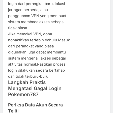
login dari perangkat baru, lokasi
jaringan berbeda, atau
penggunaan VPN yang membuat
sistem membaca akses sebagai
tidak biasa.
Jika memakai VPN, coba
nonaktifkan terlebih dahulu.Masuk
dari perangkat yang biasa
digunakan juga dapat membantu
sistem mengenali akses sebagai
aktivitas normal.Pastikan proses
login dilakukan secara bertahap
dan tidak terburu-buru.
Langkah Praktis
Mengatasi Gagal Login
Pokemon787
Periksa Data Akun Secara
Teliti