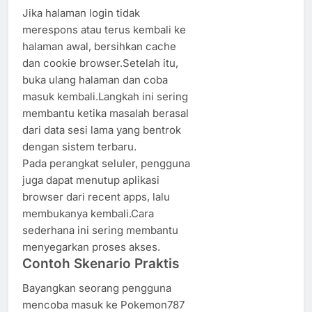
Jika halaman login tidak
merespons atau terus kembali ke
halaman awal, bersihkan cache
dan cookie browser.Setelah itu,
buka ulang halaman dan coba
masuk kembali.Langkah ini sering
membantu ketika masalah berasal
dari data sesi lama yang bentrok
dengan sistem terbaru.
Pada perangkat seluler, pengguna
juga dapat menutup aplikasi
browser dari recent apps, lalu
membukanya kembali.Cara
sederhana ini sering membantu
menyegarkan proses akses.
Contoh Skenario Praktis
Bayangkan seorang pengguna
mencoba masuk ke Pokemon787