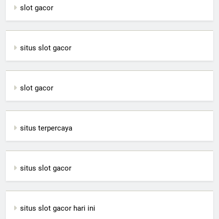
slot gacor
situs slot gacor
slot gacor
situs terpercaya
situs slot gacor
situs slot gacor hari ini