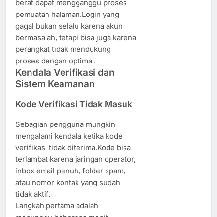
berat dapat mengganggu proses
pemuatan halaman.Login yang
gagal bukan selalu karena akun
bermasalah, tetapi bisa juga karena
perangkat tidak mendukung
proses dengan optimal.
Kendala Verifikasi dan
Sistem Keamanan
Kode Verifikasi Tidak Masuk
Sebagian pengguna mungkin
mengalami kendala ketika kode
verifikasi tidak diterima.Kode bisa
terlambat karena jaringan operator,
inbox email penuh, folder spam,
atau nomor kontak yang sudah
tidak aktif.
Langkah pertama adalah