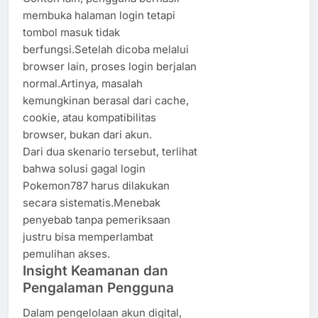
membuka halaman login tetapi
tombol masuk tidak
berfungsi.Setelah dicoba melalui
browser lain, proses login berjalan
normal.Artinya, masalah
kemungkinan berasal dari cache,
cookie, atau kompatibilitas
browser, bukan dari akun.
Dari dua skenario tersebut, terlihat
bahwa solusi gagal login
Pokemon787 harus dilakukan
secara sistematis.Menebak
penyebab tanpa pemeriksaan
justru bisa memperlambat
pemulihan akses.
Insight Keamanan dan
Pengalaman Pengguna
Dalam pengelolaan akun digital,