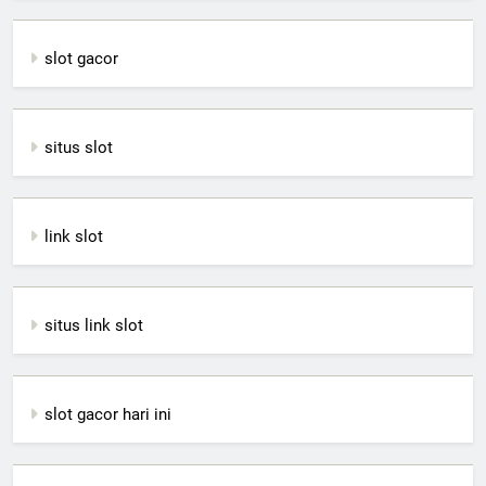
slot gacor
situs slot
link slot
situs link slot
slot gacor hari ini