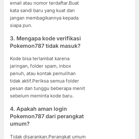
email atau nomor terdaftar.Buat
kata sandi baru yang kuat dan
jangan membagikannya kepada
siapa pun.
3. Mengapa kode verifikasi
Pokemon787 tidak masuk?
Kode bisa terlambat karena
jaringan, folder spam, inbox
penuh, atau kontak pemulihan
tidak aktif.Periksa semua folder
pesan dan tunggu beberapa menit
sebelum meminta kode baru.
4. Apakah aman login
Pokemon787 dari perangkat
umum?
Tidak disarankan.Perangkat umum