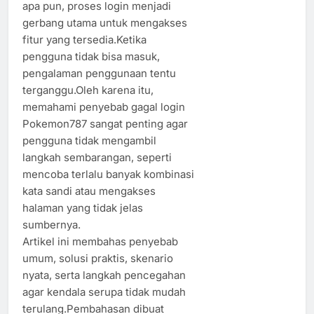
apa pun, proses login menjadi
gerbang utama untuk mengakses
fitur yang tersedia.Ketika
pengguna tidak bisa masuk,
pengalaman penggunaan tentu
terganggu.Oleh karena itu,
memahami penyebab gagal login
Pokemon787 sangat penting agar
pengguna tidak mengambil
langkah sembarangan, seperti
mencoba terlalu banyak kombinasi
kata sandi atau mengakses
halaman yang tidak jelas
sumbernya.
Artikel ini membahas penyebab
umum, solusi praktis, skenario
nyata, serta langkah pencegahan
agar kendala serupa tidak mudah
terulang.Pembahasan dibuat