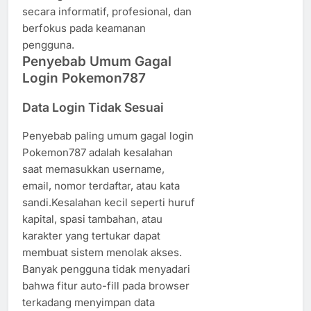
secara informatif, profesional, dan
berfokus pada keamanan
pengguna.
Penyebab Umum Gagal
Login Pokemon787
Data Login Tidak Sesuai
Penyebab paling umum gagal login
Pokemon787 adalah kesalahan
saat memasukkan username,
email, nomor terdaftar, atau kata
sandi.Kesalahan kecil seperti huruf
kapital, spasi tambahan, atau
karakter yang tertukar dapat
membuat sistem menolak akses.
Banyak pengguna tidak menyadari
bahwa fitur auto-fill pada browser
terkadang menyimpan data