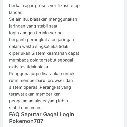
berkala agar proses verifikasi tetap
lancar.
Selain itu, biasakan menggunakan
jaringan yang stabil saat
login.Jangan terlalu sering
berganti perangkat atau jaringan
dalam waktu singkat jika tidak
diperlukan.Sistem keamanan dapat
membaca pola tersebut sebagai
aktivitas tidak biasa.
Pengguna juga disarankan untuk
rutin memperbarui browser dan
sistem operasi.Perangkat yang
terawat akan memberikan
pengalaman akses yang lebih
stabil dan aman.
FAQ Seputar Gagal Login
Pokemon787