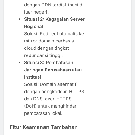
dengan CDN terdistribusi di
luar negeri.
Situasi 2: Kegagalan Server
Regional
Solusi: Redirect otomatis ke
mirror domain berbasis
cloud dengan tingkat
redundansi tinggi.
Situasi 3: Pembatasan
Jaringan Perusahaan atau
Institusi
Solusi: Domain alternatif
dengan pengkodean HTTPS
dan DNS-over-HTTPS
(DoH) untuk menghindari
pembatasan lokal.
Fitur Keamanan Tambahan