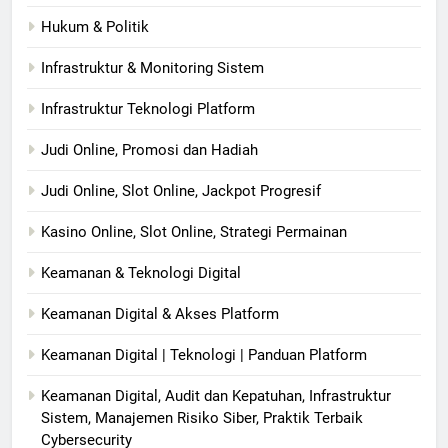
Hukum & Politik
Infrastruktur & Monitoring Sistem
Infrastruktur Teknologi Platform
Judi Online, Promosi dan Hadiah
Judi Online, Slot Online, Jackpot Progresif
Kasino Online, Slot Online, Strategi Permainan
Keamanan & Teknologi Digital
Keamanan Digital & Akses Platform
Keamanan Digital | Teknologi | Panduan Platform
Keamanan Digital, Audit dan Kepatuhan, Infrastruktur
Sistem, Manajemen Risiko Siber, Praktik Terbaik
Cybersecurity