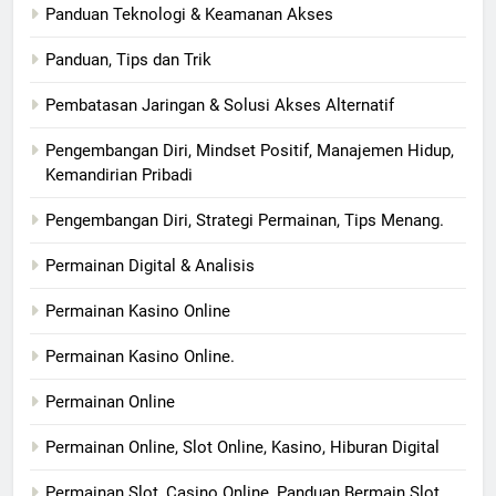
Panduan Teknologi & Keamanan Akses
Panduan, Tips dan Trik
Pembatasan Jaringan & Solusi Akses Alternatif
Pengembangan Diri, Mindset Positif, Manajemen Hidup,
Kemandirian Pribadi
Pengembangan Diri, Strategi Permainan, Tips Menang.
Permainan Digital & Analisis
Permainan Kasino Online
Permainan Kasino Online.
Permainan Online
Permainan Online, Slot Online, Kasino, Hiburan Digital
Permainan Slot, Casino Online, Panduan Bermain Slot