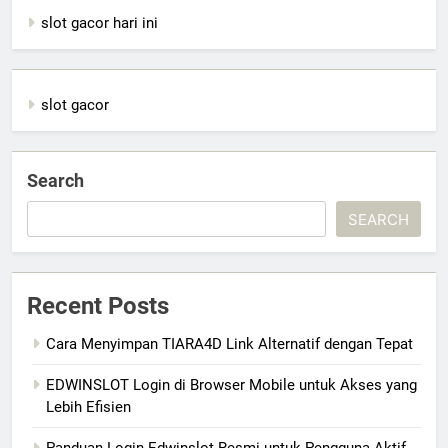
slot gacor hari ini
slot gacor
Search
SEARCH
Recent Posts
Cara Menyimpan TIARA4D Link Alternatif dengan Tepat
EDWINSLOT Login di Browser Mobile untuk Akses yang
Lebih Efisien
Panduan Login Edwinslot Resmi untuk Pengguna Aktif