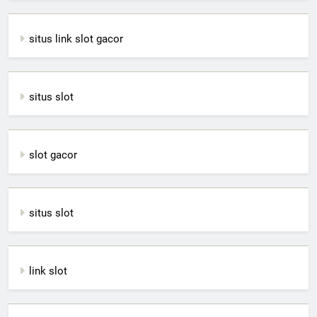
situs link slot gacor
situs slot
slot gacor
situs slot
link slot