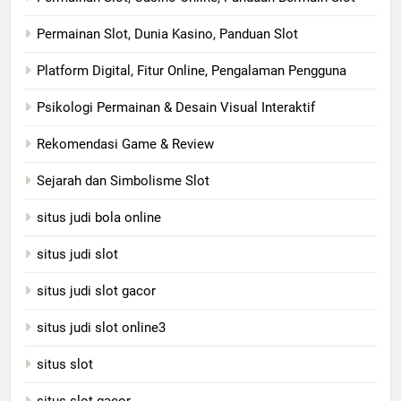
Permainan Slot, Dunia Kasino, Panduan Slot
Platform Digital, Fitur Online, Pengalaman Pengguna
Psikologi Permainan & Desain Visual Interaktif
Rekomendasi Game & Review
Sejarah dan Simbolisme Slot
situs judi bola online
situs judi slot
situs judi slot gacor
situs judi slot online3
situs slot
situs slot gacor