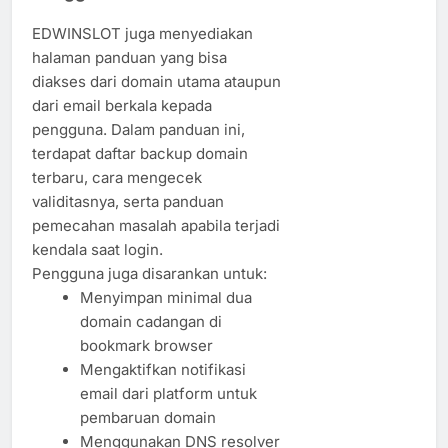
EDWINSLOT juga menyediakan
halaman panduan yang bisa
diakses dari domain utama ataupun
dari email berkala kepada
pengguna. Dalam panduan ini,
terdapat daftar backup domain
terbaru, cara mengecek
validitasnya, serta panduan
pemecahan masalah apabila terjadi
kendala saat login.
Pengguna juga disarankan untuk:
Menyimpan minimal dua
domain cadangan di
bookmark browser
Mengaktifkan notifikasi
email dari platform untuk
pembaruan domain
Menggunakan DNS resolver