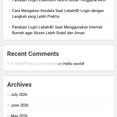
Cara Mengatasi Kendala Saat Lebah4D Login dengan
Langkah yang Lebih Praktis
Panduan Login Lebah4D Saat Menggunakan Internet
Rumah agar Akses Lebih Stabil dan Aman
Recent Comments
A WordPress Commenter
on
Hello world!
Archives
July 2026
June 2026
May 2026