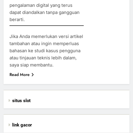
pengalaman digital yang terus
dapat diandalkan tanpa gangguan
berarti.
Jika Anda memerlukan versi artikel
tambahan atau ingin memperluas
bahasan ke studi kasus pengguna
atau tinjauan teknis lebih dalam,
saya siap membantu.
Read More
situs slot
link gacor