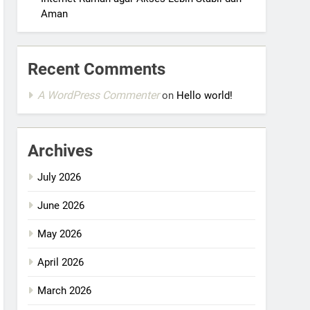
Aman
Recent Comments
A WordPress Commenter
on
Hello world!
Archives
July 2026
June 2026
May 2026
April 2026
March 2026