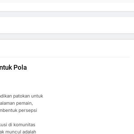
ntuk Pola
adikan patokan untuk
ngalaman pemain,
embentuk persepsi
kusi di komunitas
yak muncul adalah