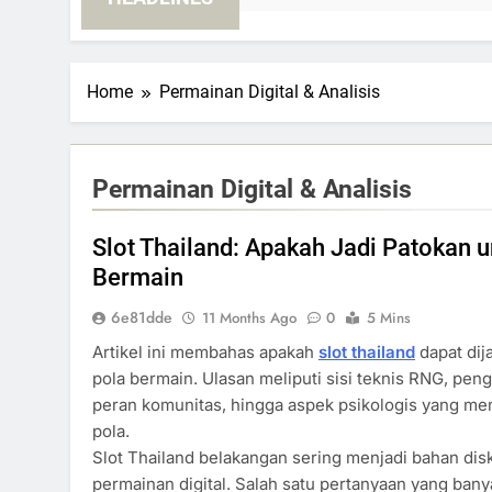
Home
Permainan Digital & Analisis
Permainan Digital & Analisis
Slot Thailand: Apakah Jadi Patokan u
Bermain
6e81dde
11 Months Ago
0
5 Mins
Artikel ini membahas apakah
slot thailand
dapat dij
pola bermain. Ulasan meliputi sisi teknis RNG, pe
peran komunitas, hingga aspek psikologis yang m
pola.
Slot Thailand belakangan sering menjadi bahan dis
permainan digital. Salah satu pertanyaan yang ban