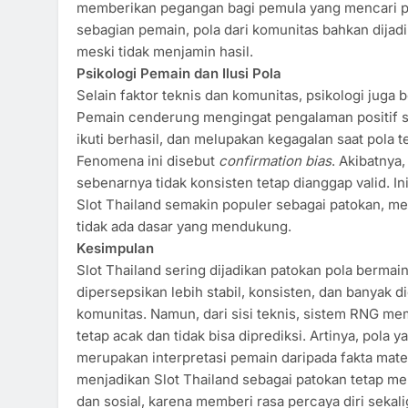
memberikan pegangan bagi pemula yang mencari p
sebagian pemain, pola dari komunitas bahkan dijad
meski tidak menjamin hasil.
Psikologi Pemain dan Ilusi Pola
Selain faktor teknis dan komunitas, psikologi juga 
Pemain cenderung mengingat pengalaman positif s
ikuti berhasil, dan melupakan kegagalan saat pola te
Fenomena ini disebut
confirmation bias
. Akibatnya,
sebenarnya tidak konsisten tetap dianggap valid. I
Slot Thailand semakin populer sebagai patokan, me
tidak ada dasar yang mendukung.
Kesimpulan
Slot Thailand sering dijadikan patokan pola bermai
dipersepsikan lebih stabil, konsisten, dan banyak d
komunitas. Namun, dari sisi teknis, sistem RNG me
tetap acak dan tidak bisa diprediksi. Artinya, pola 
merupakan interpretasi pemain daripada fakta mate
menjadikan Slot Thailand sebagai patokan tetap memi
dan sosial, karena memberi rasa percaya diri seka