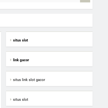
situs slot
link gacor
situs link slot gacor
situs slot