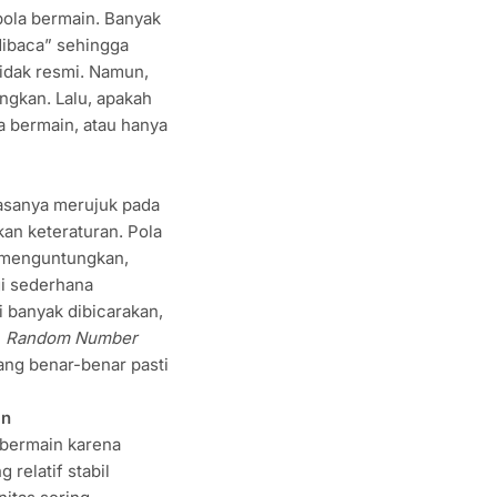
pola bermain. Banyak
dibaca” sehingga
tidak resmi. Namun,
angkan. Lalu, apakah
a bermain, atau hanya
iasanya merujuk pada
an keteraturan. Pola
h menguntungkan,
gi sederhana
 banyak dibicarakan,
h
Random Number
yang benar-benar pasti
an
 bermain karena
 relatif stabil