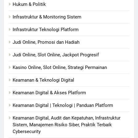
Hukum & Politik
Infrastruktur & Monitoring Sistem
Infrastruktur Teknologi Platform
Judi Online, Promosi dan Hadiah
Judi Online, Slot Online, Jackpot Progresif
Kasino Online, Slot Online, Strategi Permainan
Keamanan & Teknologi Digital
Keamanan Digital & Akses Platform
Keamanan Digital | Teknologi | Panduan Platform
Keamanan Digital, Audit dan Kepatuhan, Infrastruktur
Sistem, Manajemen Risiko Siber, Praktik Terbaik
Cybersecurity