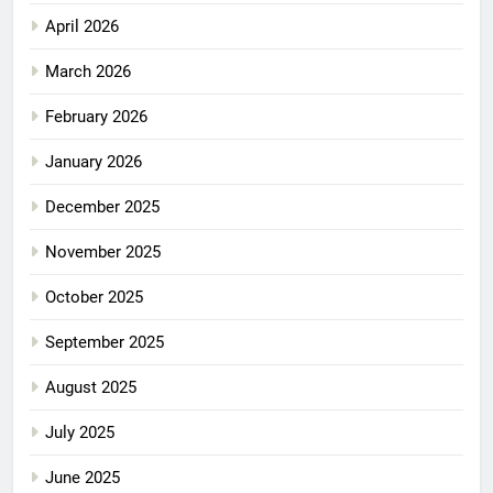
April 2026
March 2026
February 2026
January 2026
December 2025
November 2025
October 2025
September 2025
August 2025
July 2025
June 2025