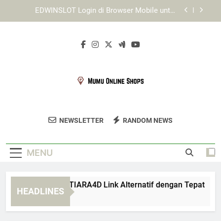
Skip
Panduan Login Edwinslot Resmi untuk Pengguna
to
Aktif
content
Cara Mengatasi Kendala Saat Lebah4D Login
dengan Langkah yang Lebih Praktis
Cara Menyimpan TIARA4D Link Alternatif dengan
Tepat
EDWINSLOT Login di Browser Mobile untuk
Akses yang Lebih Efisien
Panduan Login Edwinslot Resmi untuk Pengguna
Aktif
Mumu Online
Dapatkan Produk Terbaik Dengan Harga
Cara Mengatasi Kendala Saat Lebah4D Login
NEWSLETTER
RANDOM NEWS
Shops
dengan Langkah yang Lebih Praktis
Bersaing Di Mumu Online Shops.
MENU
ra Menyimpan TIARA4D Link Alternatif dengan Tepat
E
HEADLINES
Weeks Ago
1