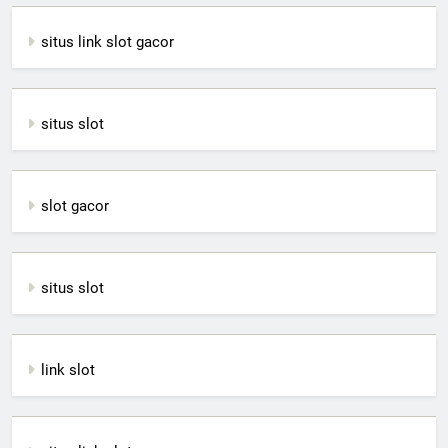
situs link slot gacor
situs slot
slot gacor
situs slot
link slot