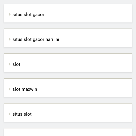
situs slot gacor
situs slot gacor hari ini
slot
slot maxwin
situs slot