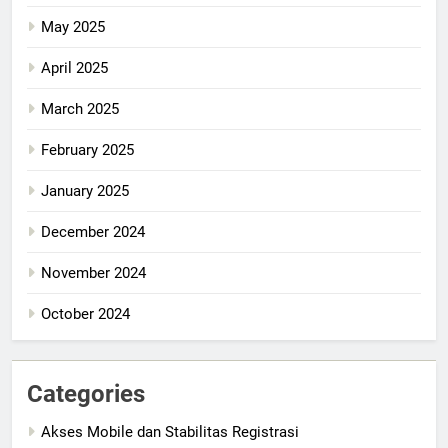
May 2025
April 2025
March 2025
February 2025
January 2025
December 2024
November 2024
October 2024
Categories
Akses Mobile dan Stabilitas Registrasi