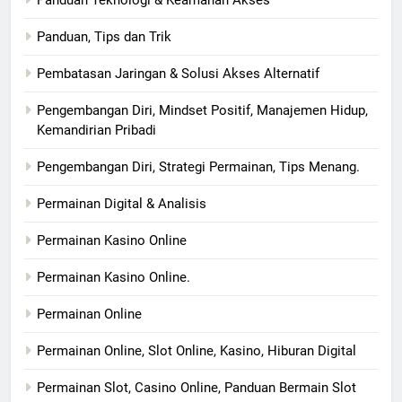
Panduan Teknologi & Keamanan Akses
Panduan, Tips dan Trik
Pembatasan Jaringan & Solusi Akses Alternatif
Pengembangan Diri, Mindset Positif, Manajemen Hidup,
Kemandirian Pribadi
Pengembangan Diri, Strategi Permainan, Tips Menang.
Permainan Digital & Analisis
Permainan Kasino Online
Permainan Kasino Online.
Permainan Online
Permainan Online, Slot Online, Kasino, Hiburan Digital
Permainan Slot, Casino Online, Panduan Bermain Slot