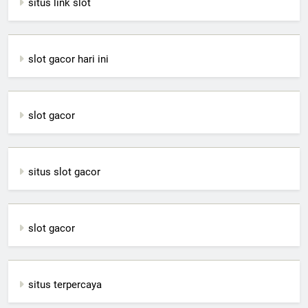
situs link slot
slot gacor hari ini
slot gacor
situs slot gacor
slot gacor
situs terpercaya