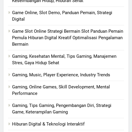
Keseimbangan Hidup, Hiburan Sehat
Game Online, Slot Demo, Panduan Pemain, Strategi
Digital
Game Slot Online Strategi Bermain Slot Panduan Pemain
Pemula Hiburan Digital Kreatif Optimalisasi Pengalaman
Bermain
Gaming, Kesehatan Mental, Tips Gaming, Manajemen
Stres, Gaya Hidup Sehat
Gaming, Music, Player Experience, Industry Trends
Gaming, Online Games, Skill Development, Mental
Performance
Gaming, Tips Gaming, Pengembangan Diri, Strategi
Game, Keterampilan Gaming
Hiburan Digital & Teknologi Interaktif