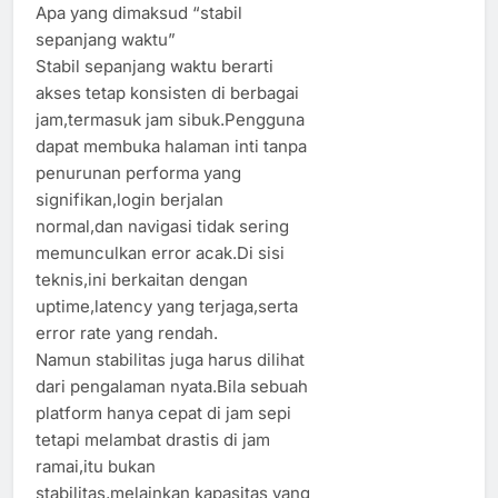
Apa yang dimaksud “stabil
sepanjang waktu”
Stabil sepanjang waktu berarti
akses tetap konsisten di berbagai
jam,termasuk jam sibuk.Pengguna
dapat membuka halaman inti tanpa
penurunan performa yang
signifikan,login berjalan
normal,dan navigasi tidak sering
memunculkan error acak.Di sisi
teknis,ini berkaitan dengan
uptime,latency yang terjaga,serta
error rate yang rendah.
Namun stabilitas juga harus dilihat
dari pengalaman nyata.Bila sebuah
platform hanya cepat di jam sepi
tetapi melambat drastis di jam
ramai,itu bukan
stabilitas,melainkan kapasitas yang