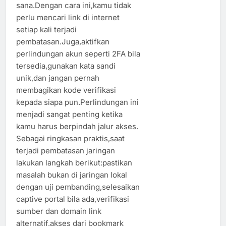
sana.Dengan cara ini,kamu tidak
perlu mencari link di internet
setiap kali terjadi
pembatasan.Juga,aktifkan
perlindungan akun seperti 2FA bila
tersedia,gunakan kata sandi
unik,dan jangan pernah
membagikan kode verifikasi
kepada siapa pun.Perlindungan ini
menjadi sangat penting ketika
kamu harus berpindah jalur akses.
Sebagai ringkasan praktis,saat
terjadi pembatasan jaringan
lakukan langkah berikut:pastikan
masalah bukan di jaringan lokal
dengan uji pembanding,selesaikan
captive portal bila ada,verifikasi
sumber dan domain link
alternatif,akses dari bookmark