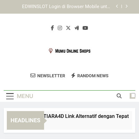
Skip
Panduan Login Edwinslot Resmi untuk Pengguna
to
Aktif
content
Cara Mengatasi Kendala Saat Lebah4D Login
dengan Langkah yang Lebih Praktis
Cara Menyimpan TIARA4D Link Alternatif dengan
Tepat
EDWINSLOT Login di Browser Mobile untuk
Akses yang Lebih Efisien
Panduan Login Edwinslot Resmi untuk Pengguna
Aktif
Mumu Online
Dapatkan Produk Terbaik Dengan Harga
Cara Mengatasi Kendala Saat Lebah4D Login
NEWSLETTER
RANDOM NEWS
Shops
dengan Langkah yang Lebih Praktis
Bersaing Di Mumu Online Shops.
MENU
ra Menyimpan TIARA4D Link Alternatif dengan Tepat
E
HEADLINES
Weeks Ago
1 