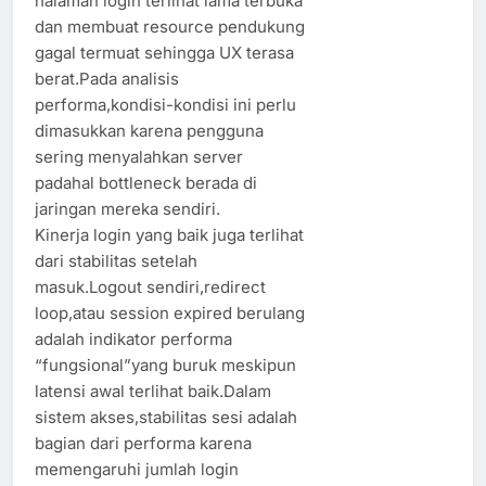
halaman login terlihat lama terbuka
dan membuat resource pendukung
gagal termuat sehingga UX terasa
berat.Pada analisis
performa,kondisi-kondisi ini perlu
dimasukkan karena pengguna
sering menyalahkan server
padahal bottleneck berada di
jaringan mereka sendiri.
Kinerja login yang baik juga terlihat
dari stabilitas setelah
masuk.Logout sendiri,redirect
loop,atau session expired berulang
adalah indikator performa
“fungsional”yang buruk meskipun
latensi awal terlihat baik.Dalam
sistem akses,stabilitas sesi adalah
bagian dari performa karena
memengaruhi jumlah login