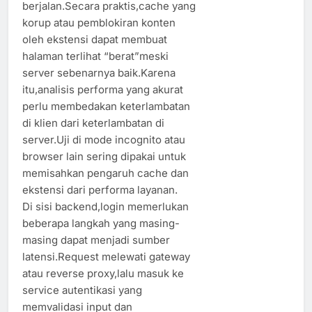
berjalan.Secara praktis,cache yang
korup atau pemblokiran konten
oleh ekstensi dapat membuat
halaman terlihat “berat”meski
server sebenarnya baik.Karena
itu,analisis performa yang akurat
perlu membedakan keterlambatan
di klien dari keterlambatan di
server.Uji di mode incognito atau
browser lain sering dipakai untuk
memisahkan pengaruh cache dan
ekstensi dari performa layanan.
Di sisi backend,login memerlukan
beberapa langkah yang masing-
masing dapat menjadi sumber
latensi.Request melewati gateway
atau reverse proxy,lalu masuk ke
service autentikasi yang
memvalidasi input dan