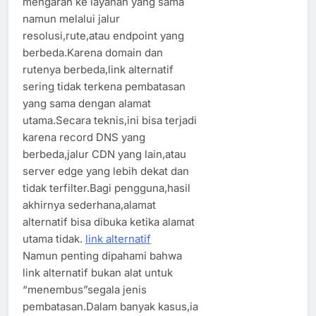
mengarah ke layanan yang sama
namun melalui jalur
resolusi,rute,atau endpoint yang
berbeda.Karena domain dan
rutenya berbeda,link alternatif
sering tidak terkena pembatasan
yang sama dengan alamat
utama.Secara teknis,ini bisa terjadi
karena record DNS yang
berbeda,jalur CDN yang lain,atau
server edge yang lebih dekat dan
tidak terfilter.Bagi pengguna,hasil
akhirnya sederhana,alamat
alternatif bisa dibuka ketika alamat
utama tidak.
link alternatif
Namun penting dipahami bahwa
link alternatif bukan alat untuk
“menembus”segala jenis
pembatasan.Dalam banyak kasus,ia