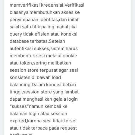
memverifikasi kredensial.Verifikasi
biasanya membutuhkan akses ke
penyimpanan identitas,dan inilah
salah satu titik paling mahal jika
query tidak efisien atau koneksi
database terbatas.Setelah
autentikasi sukses,sistem harus
membentuk sesi melalui cookie
atau token,sering melibatkan
session store terpusat agar sesi
konsisten di bawah load
balancing.Dalam kondisi beban
tinggi,session store yang lambat
dapat menghasilkan gejala login
“sukses”namun kembali ke
halaman login atau session
expired,karena sesi tidak terset
atau tidak terbaca pada request