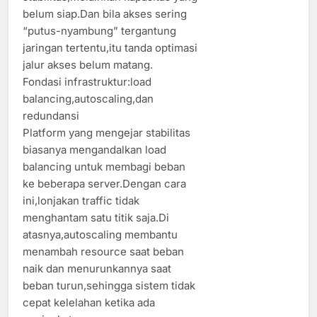
belum siap.Dan bila akses sering
“putus-nyambung” tergantung
jaringan tertentu,itu tanda optimasi
jalur akses belum matang.
Fondasi infrastruktur:load
balancing,autoscaling,dan
redundansi
Platform yang mengejar stabilitas
biasanya mengandalkan load
balancing untuk membagi beban
ke beberapa server.Dengan cara
ini,lonjakan traffic tidak
menghantam satu titik saja.Di
atasnya,autoscaling membantu
menambah resource saat beban
naik dan menurunkannya saat
beban turun,sehingga sistem tidak
cepat kelelahan ketika ada