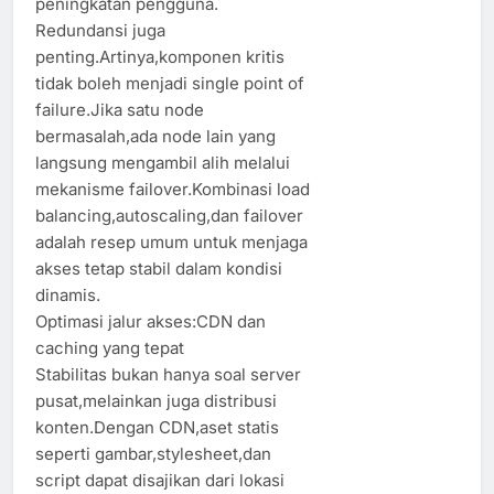
peningkatan pengguna.
Redundansi juga
penting.Artinya,komponen kritis
tidak boleh menjadi single point of
failure.Jika satu node
bermasalah,ada node lain yang
langsung mengambil alih melalui
mekanisme failover.Kombinasi load
balancing,autoscaling,dan failover
adalah resep umum untuk menjaga
akses tetap stabil dalam kondisi
dinamis.
Optimasi jalur akses:CDN dan
caching yang tepat
Stabilitas bukan hanya soal server
pusat,melainkan juga distribusi
konten.Dengan CDN,aset statis
seperti gambar,stylesheet,dan
script dapat disajikan dari lokasi