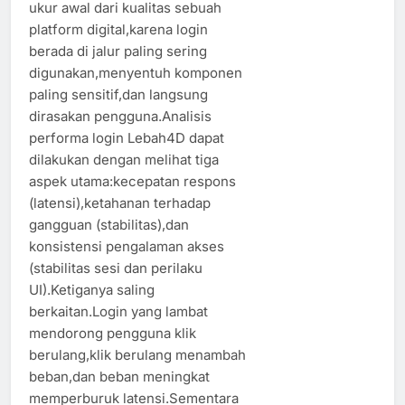
ukur awal dari kualitas sebuah
platform digital,karena login
berada di jalur paling sering
digunakan,menyentuh komponen
paling sensitif,dan langsung
dirasakan pengguna.Analisis
performa login Lebah4D dapat
dilakukan dengan melihat tiga
aspek utama:kecepatan respons
(latensi),ketahanan terhadap
gangguan (stabilitas),dan
konsistensi pengalaman akses
(stabilitas sesi dan perilaku
UI).Ketiganya saling
berkaitan.Login yang lambat
mendorong pengguna klik
berulang,klik berulang menambah
beban,dan beban meningkat
memperburuk latensi.Sementara