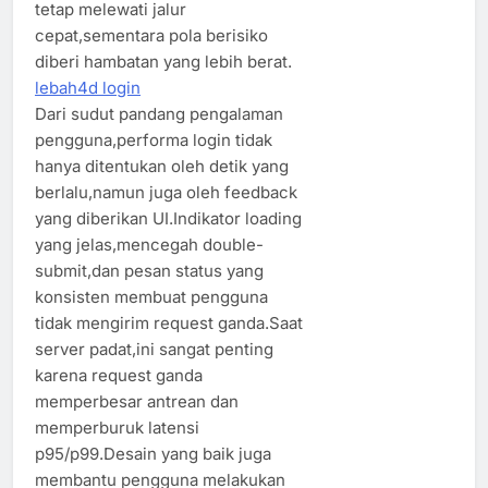
tetap melewati jalur
cepat,sementara pola berisiko
diberi hambatan yang lebih berat.
lebah4d login
Dari sudut pandang pengalaman
pengguna,performa login tidak
hanya ditentukan oleh detik yang
berlalu,namun juga oleh feedback
yang diberikan UI.Indikator loading
yang jelas,mencegah double-
submit,dan pesan status yang
konsisten membuat pengguna
tidak mengirim request ganda.Saat
server padat,ini sangat penting
karena request ganda
memperbesar antrean dan
memperburuk latensi
p95/p99.Desain yang baik juga
membantu pengguna melakukan