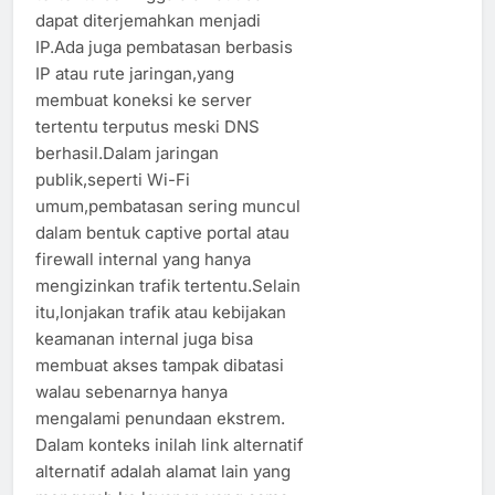
dapat diterjemahkan menjadi
IP.Ada juga pembatasan berbasis
IP atau rute jaringan,yang
membuat koneksi ke server
tertentu terputus meski DNS
berhasil.Dalam jaringan
publik,seperti Wi-Fi
umum,pembatasan sering muncul
dalam bentuk captive portal atau
firewall internal yang hanya
mengizinkan trafik tertentu.Selain
itu,lonjakan trafik atau kebijakan
keamanan internal juga bisa
membuat akses tampak dibatasi
walau sebenarnya hanya
mengalami penundaan ekstrem.
Dalam konteks inilah link alternatif
alternatif adalah alamat lain yang