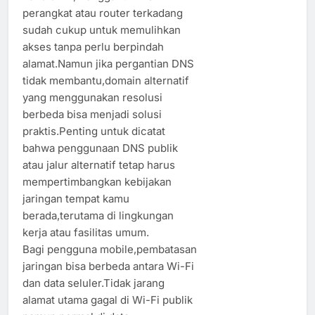
perangkat atau router terkadang
sudah cukup untuk memulihkan
akses tanpa perlu berpindah
alamat.Namun jika pergantian DNS
tidak membantu,domain alternatif
yang menggunakan resolusi
berbeda bisa menjadi solusi
praktis.Penting untuk dicatat
bahwa penggunaan DNS publik
atau jalur alternatif tetap harus
mempertimbangkan kebijakan
jaringan tempat kamu
berada,terutama di lingkungan
kerja atau fasilitas umum.
Bagi pengguna mobile,pembatasan
jaringan bisa berbeda antara Wi-Fi
dan data seluler.Tidak jarang
alamat utama gagal di Wi-Fi publik