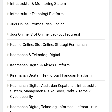
Infrastruktur & Monitoring Sistem
Infrastruktur Teknologi Platform
Judi Online, Promosi dan Hadiah
Judi Online, Slot Online, Jackpot Progresif
Kasino Online, Slot Online, Strategi Permainan
Keamanan & Teknologi Digital
Keamanan Digital & Akses Platform
Keamanan Digital | Teknologi | Panduan Platform
Keamanan Digital, Audit dan Kepatuhan, Infrastruktur
Sistem, Manajemen Risiko Siber, Praktik Terbaik
Cybersecurity
Keamanan Digital, Teknologi Informasi, Infrastruktur