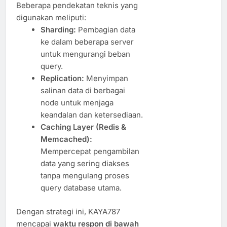
Beberapa pendekatan teknis yang
digunakan meliputi:
Sharding:
Pembagian data
ke dalam beberapa server
untuk mengurangi beban
query.
Replication:
Menyimpan
salinan data di berbagai
node untuk menjaga
keandalan dan ketersediaan.
Caching Layer (Redis &
Memcached):
Mempercepat pengambilan
data yang sering diakses
tanpa mengulang proses
query database utama.
Dengan strategi ini, KAYA787
mencapai
waktu respon di bawah