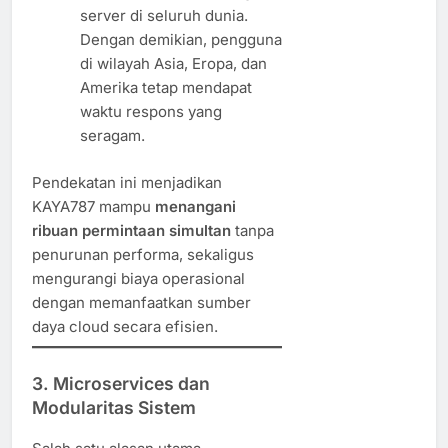
server di seluruh dunia.
Dengan demikian, pengguna
di wilayah Asia, Eropa, dan
Amerika tetap mendapat
waktu respons yang
seragam.
Pendekatan ini menjadikan
KAYA787 mampu
menangani
ribuan permintaan simultan
tanpa
penurunan performa, sekaligus
mengurangi biaya operasional
dengan memanfaatkan sumber
daya cloud secara efisien.
3. Microservices dan
Modularitas Sistem