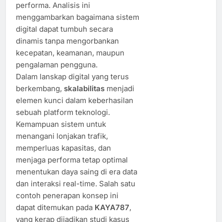
performa. Analisis ini
menggambarkan bagaimana sistem
digital dapat tumbuh secara
dinamis tanpa mengorbankan
kecepatan, keamanan, maupun
pengalaman pengguna.
Dalam lanskap digital yang terus
berkembang,
skalabilitas
menjadi
elemen kunci dalam keberhasilan
sebuah platform teknologi.
Kemampuan sistem untuk
menangani lonjakan trafik,
memperluas kapasitas, dan
menjaga performa tetap optimal
menentukan daya saing di era data
dan interaksi real-time. Salah satu
contoh penerapan konsep ini
dapat ditemukan pada
KAYA787
,
yang kerap dijadikan studi kasus