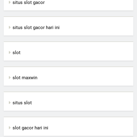
situs slot gacor
situs slot gacor hari ini
slot
slot maxwin
situs slot
slot gacor hari ini