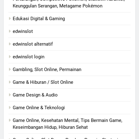
Keunggulan Serangan, Metagame Pokémon
Edukasi Digital & Gaming
edwinslot
edwinslot alternatif
edwinslot login
Gambling, Slot Online, Permainan
Game & Hiburan / Slot Online
Game Design & Audio
Game Online & Teknologi
Game Online, Kesehatan Mental, Tips Bermain Game,
Keseimbangan Hidup, Hiburan Sehat