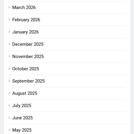
March 2026
February 2026
January 2026
December 2025
November 2025
October 2025
September 2025
August 2025
July 2025
June 2025
May 2025