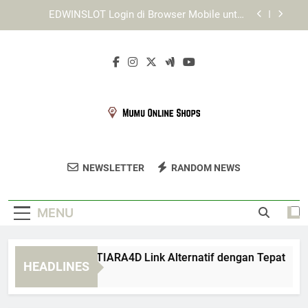
Skip
Panduan Login Edwinslot Resmi untuk Pengguna
to
Aktif
content
Cara Mengatasi Kendala Saat Lebah4D Login
dengan Langkah yang Lebih Praktis
Cara Menyimpan TIARA4D Link Alternatif dengan
Tepat
EDWINSLOT Login di Browser Mobile untuk
Akses yang Lebih Efisien
Panduan Login Edwinslot Resmi untuk Pengguna
Aktif
Mumu Online
Dapatkan Produk Terbaik Dengan Harga
Cara Mengatasi Kendala Saat Lebah4D Login
NEWSLETTER
RANDOM NEWS
Shops
dengan Langkah yang Lebih Praktis
Bersaing Di Mumu Online Shops.
MENU
ra Menyimpan TIARA4D Link Alternatif dengan Tepat
E
HEADLINES
Month Ago
1 