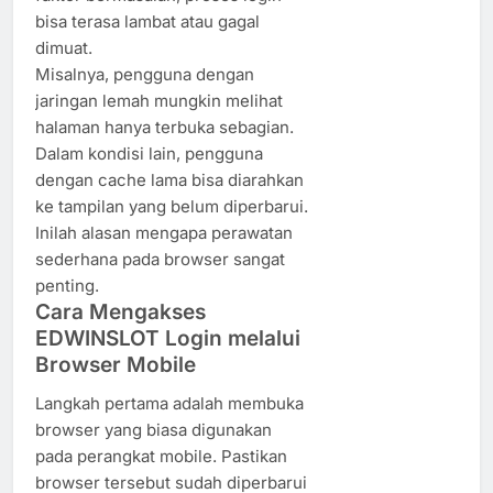
bisa terasa lambat atau gagal
dimuat.
Misalnya, pengguna dengan
jaringan lemah mungkin melihat
halaman hanya terbuka sebagian.
Dalam kondisi lain, pengguna
dengan cache lama bisa diarahkan
ke tampilan yang belum diperbarui.
Inilah alasan mengapa perawatan
sederhana pada browser sangat
penting.
Cara Mengakses
EDWINSLOT Login melalui
Browser Mobile
Langkah pertama adalah membuka
browser yang biasa digunakan
pada perangkat mobile. Pastikan
browser tersebut sudah diperbarui