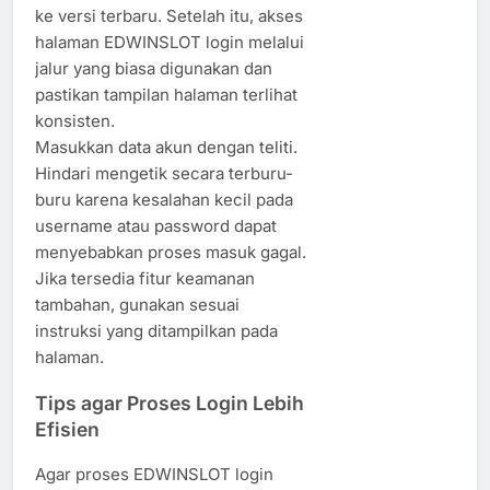
ke versi terbaru. Setelah itu, akses
halaman EDWINSLOT login melalui
jalur yang biasa digunakan dan
pastikan tampilan halaman terlihat
konsisten.
Masukkan data akun dengan teliti.
Hindari mengetik secara terburu-
buru karena kesalahan kecil pada
username atau password dapat
menyebabkan proses masuk gagal.
Jika tersedia fitur keamanan
tambahan, gunakan sesuai
instruksi yang ditampilkan pada
halaman.
Tips agar Proses Login Lebih
Efisien
Agar proses EDWINSLOT login