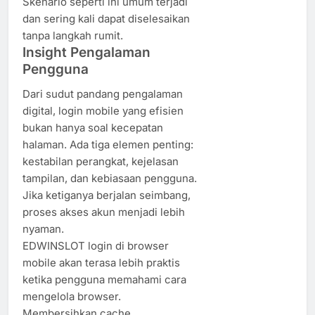
Skenario seperti ini umum terjadi
dan sering kali dapat diselesaikan
tanpa langkah rumit.
Insight Pengalaman
Pengguna
Dari sudut pandang pengalaman
digital, login mobile yang efisien
bukan hanya soal kecepatan
halaman. Ada tiga elemen penting:
kestabilan perangkat, kejelasan
tampilan, dan kebiasaan pengguna.
Jika ketiganya berjalan seimbang,
proses akses akun menjadi lebih
nyaman.
EDWINSLOT login di browser
mobile akan terasa lebih praktis
ketika pengguna memahami cara
mengelola browser.
Membersihkan cache,