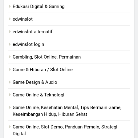
Edukasi Digital & Gaming
edwinslot
edwinslot alternatif
edwinslot login
Gambling, Slot Online, Permainan
Game & Hiburan / Slot Online
Game Design & Audio
Game Online & Teknologi
Game Online, Kesehatan Mental, Tips Bermain Game,
Keseimbangan Hidup, Hiburan Sehat
Game Online, Slot Demo, Panduan Pemain, Strategi
Digital