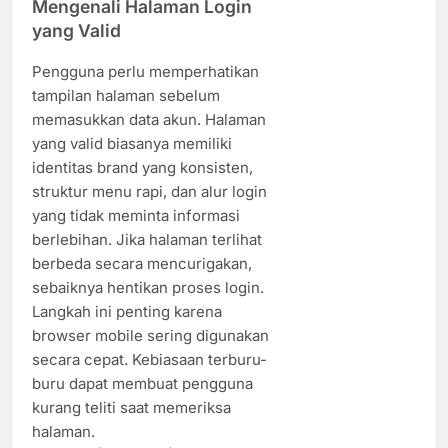
Mengenali Halaman Login
yang Valid
Pengguna perlu memperhatikan
tampilan halaman sebelum
memasukkan data akun. Halaman
yang valid biasanya memiliki
identitas brand yang konsisten,
struktur menu rapi, dan alur login
yang tidak meminta informasi
berlebihan. Jika halaman terlihat
berbeda secara mencurigakan,
sebaiknya hentikan proses login.
Langkah ini penting karena
browser mobile sering digunakan
secara cepat. Kebiasaan terburu-
buru dapat membuat pengguna
kurang teliti saat memeriksa
halaman.