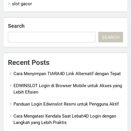
slot gacor
Search
SEARCH
Recent Posts
Cara Menyimpan TIARA4D Link Alternatif dengan Tepat
EDWINSLOT Login di Browser Mobile untuk Akses yang
Lebih Efisien
Panduan Login Edwinslot Resmi untuk Pengguna Aktif
Cara Mengatasi Kendala Saat Lebah4D Login dengan
Langkah yang Lebih Praktis