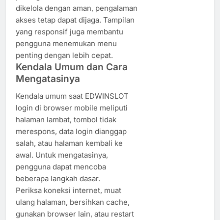
dikelola dengan aman, pengalaman
akses tetap dapat dijaga. Tampilan
yang responsif juga membantu
pengguna menemukan menu
penting dengan lebih cepat.
Kendala Umum dan Cara
Mengatasinya
Kendala umum saat EDWINSLOT
login di browser mobile meliputi
halaman lambat, tombol tidak
merespons, data login dianggap
salah, atau halaman kembali ke
awal. Untuk mengatasinya,
pengguna dapat mencoba
beberapa langkah dasar.
Periksa koneksi internet, muat
ulang halaman, bersihkan cache,
gunakan browser lain, atau restart