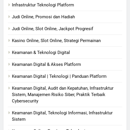
Infrastruktur Teknologi Platform
Judi Online, Promosi dan Hadiah
Judi Online, Slot Online, Jackpot Progresif
Kasino Online, Slot Online, Strategi Permainan
Keamanan & Teknologi Digital
Keamanan Digital & Akses Platform
Keamanan Digital | Teknologi | Panduan Platform
Keamanan Digital, Audit dan Kepatuhan, Infrastruktur
Sistem, Manajemen Risiko Siber, Praktik Terbaik
Cybersecurity
Keamanan Digital, Teknologi Informasi, Infrastruktur
Sistem