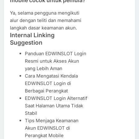
mobile cocok untuk pemula?
Ya, selama pengguna mengikuti
alur dengan teliti dan memahami
langkah dasar keamanan akun.
Internal Linking
Suggestion
Panduan EDWINSLOT Login
Resmi untuk Akses Akun
yang Lebih Aman
Cara Mengatasi Kendala
EDWINSLOT Login di
Berbagai Perangkat
EDWINSLOT Login Alternatif
Saat Halaman Utama Tidak
Stabil
Tips Menjaga Keamanan
Akun EDWINSLOT di
Perangkat Mobile