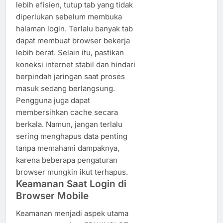
lebih efisien, tutup tab yang tidak
diperlukan sebelum membuka
halaman login. Terlalu banyak tab
dapat membuat browser bekerja
lebih berat. Selain itu, pastikan
koneksi internet stabil dan hindari
berpindah jaringan saat proses
masuk sedang berlangsung.
Pengguna juga dapat
membersihkan cache secara
berkala. Namun, jangan terlalu
sering menghapus data penting
tanpa memahami dampaknya,
karena beberapa pengaturan
browser mungkin ikut terhapus.
Keamanan Saat Login di
Browser Mobile
Keamanan menjadi aspek utama