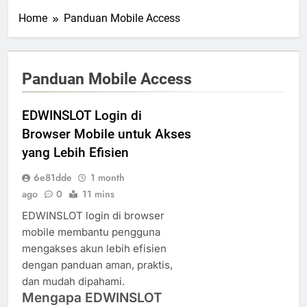
Home
Panduan Mobile Access
Panduan Mobile Access
EDWINSLOT Login di
Browser Mobile untuk Akses
yang Lebih Efisien
6e81dde
1 month
ago
0
11 mins
EDWINSLOT login di browser
mobile membantu pengguna
mengakses akun lebih efisien
dengan panduan aman, praktis,
dan mudah dipahami.
Mengapa EDWINSLOT