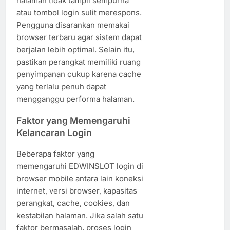
halaman tidak tampil sempurna
atau tombol login sulit merespons.
Pengguna disarankan memakai
browser terbaru agar sistem dapat
berjalan lebih optimal. Selain itu,
pastikan perangkat memiliki ruang
penyimpanan cukup karena cache
yang terlalu penuh dapat
mengganggu performa halaman.
Faktor yang Memengaruhi
Kelancaran Login
Beberapa faktor yang
memengaruhi EDWINSLOT login di
browser mobile antara lain koneksi
internet, versi browser, kapasitas
perangkat, cache, cookies, dan
kestabilan halaman. Jika salah satu
faktor bermasalah, proses login