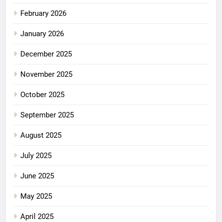
February 2026
January 2026
December 2025
November 2025
October 2025
September 2025
August 2025
July 2025
June 2025
May 2025
April 2025