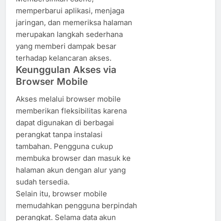
memperbarui aplikasi, menjaga
jaringan, dan memeriksa halaman
merupakan langkah sederhana
yang memberi dampak besar
terhadap kelancaran akses.
Keunggulan Akses via
Browser Mobile
Akses melalui browser mobile
memberikan fleksibilitas karena
dapat digunakan di berbagai
perangkat tanpa instalasi
tambahan. Pengguna cukup
membuka browser dan masuk ke
halaman akun dengan alur yang
sudah tersedia.
Selain itu, browser mobile
memudahkan pengguna berpindah
perangkat. Selama data akun