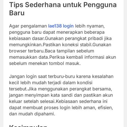
Tips Sederhana untuk Pengguna
Baru
Agar pengalaman
lae138 login
lebih nyaman,
pengguna baru dapat menerapkan beberapa
kebiasaan dasar.Gunakan perangkat pribadi jika
memungkinkan.Pastikan koneksi stabil.Gunakan
browser terbaru.Baca tampilan sebelum
memasukkan data.Periksa kembali informasi akun
sebelum menekan tombol masuk.
Jangan login saat terburu-buru karena kesalahan
kecil lebih mudah terjadi dalam kondisi
tersebut.Jika menggunakan perangkat bersama,
jangan menyimpan kata sandi dan pastikan akun
keluar setelah selesai.Kebiasaan sederhana ini
dapat membuat proses login lebih aman, efisien,
dan mudah dipahami.