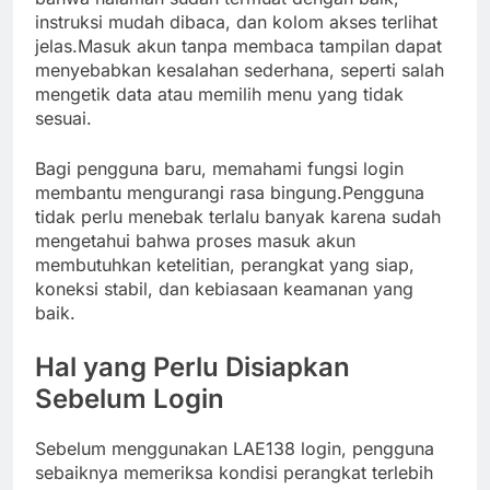
instruksi mudah dibaca, dan kolom akses terlihat
jelas.Masuk akun tanpa membaca tampilan dapat
menyebabkan kesalahan sederhana, seperti salah
mengetik data atau memilih menu yang tidak
sesuai.
Bagi pengguna baru, memahami fungsi login
membantu mengurangi rasa bingung.Pengguna
tidak perlu menebak terlalu banyak karena sudah
mengetahui bahwa proses masuk akun
membutuhkan ketelitian, perangkat yang siap,
koneksi stabil, dan kebiasaan keamanan yang
baik.
Hal yang Perlu Disiapkan
Sebelum Login
Sebelum menggunakan LAE138 login, pengguna
sebaiknya memeriksa kondisi perangkat terlebih