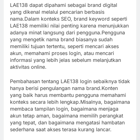
LAE138 dapat dipahami sebagai brand digital
yang dikenal melalui pencarian berbasis
nama.Dalam konteks SEO, brand keyword seperti
LAE138 memiliki nilai penting karena menunjukkan
adanya minat langsung dari pengguna.Pengguna
yang mengetik nama brand biasanya sudah
memiliki tujuan tertentu, seperti mencari akses
akun, memahami proses login, atau mencari
informasi yang lebih jelas sebelum melanjutkan
aktivitas online.
Pembahasan tentang LAE138 login sebaiknya tidak
hanya berisi pengulangan nama brand.Konten
yang baik harus membantu pengguna memahami
konteks secara lebih lengkap.Misalnya, bagaimana
membaca tampilan login, bagaimana menjaga
akun tetap aman, bagaimana memilih perangkat
yang tepat, dan bagaimana mengatasi hambatan
sederhana saat akses terasa kurang lancar.