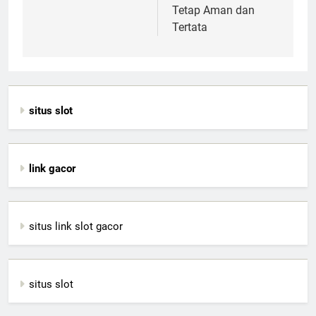
Tetap Aman dan
Tertata
situs slot
link gacor
situs link slot gacor
situs slot