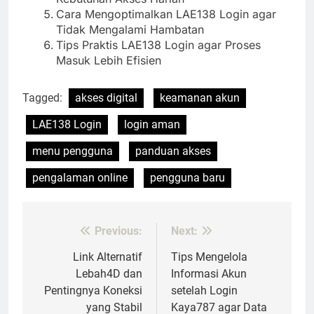
Cara Mengoptimalkan LAE138 Login agar
Tidak Mengalami Hambatan
Tips Praktis LAE138 Login agar Proses
Masuk Lebih Efisien
Tagged:
akses digital
keamanan akun
LAE138 Login
login aman
menu pengguna
panduan akses
pengalaman online
pengguna baru
Previous:
Next:
Post
navigation
Link Alternatif
Tips Mengelola
Lebah4D dan
Informasi Akun
Pentingnya Koneksi
setelah Login
yang Stabil
Kaya787 agar Data