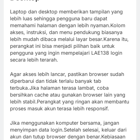
Laptop dan desktop memberikan tampilan yang
lebih luas sehingga pengguna baru dapat
memahami halaman dengan lebih nyaman.Kolom
akses, instruksi, dan menu pendukung biasanya
lebih mudah dibaca melalui layar besar.Karena itu,
perangkat ini bisa menjadi pilihan baik untuk
pengguna yang ingin mempelajari LAE138 login
secara lebih terarah.
Agar akses lebih lancar, pastikan browser sudah
diperbarui dan tidak terlalu banyak tab
terbuka.Jika halaman terasa lambat, coba
bersihkan cache atau gunakan browser lain yang
lebih stabil.Perangkat yang ringan akan membantu
proses masuk akun terasa lebih responsif.
Jika menggunakan komputer bersama, jangan
menyimpan data login.Setelah selesai, keluar dari
akun dan tutup browser dengan benar.Kebiasaan