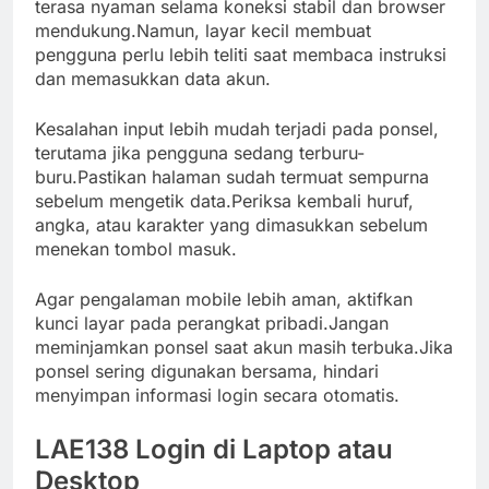
terasa nyaman selama koneksi stabil dan browser
mendukung.Namun, layar kecil membuat
pengguna perlu lebih teliti saat membaca instruksi
dan memasukkan data akun.
Kesalahan input lebih mudah terjadi pada ponsel,
terutama jika pengguna sedang terburu-
buru.Pastikan halaman sudah termuat sempurna
sebelum mengetik data.Periksa kembali huruf,
angka, atau karakter yang dimasukkan sebelum
menekan tombol masuk.
Agar pengalaman mobile lebih aman, aktifkan
kunci layar pada perangkat pribadi.Jangan
meminjamkan ponsel saat akun masih terbuka.Jika
ponsel sering digunakan bersama, hindari
menyimpan informasi login secara otomatis.
LAE138 Login di Laptop atau
Desktop