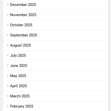
December 2025
November 2025
October 2025
September 2025
August 2025
July 2025
June 2025
May 2025
April 2025
March 2025
February 2025