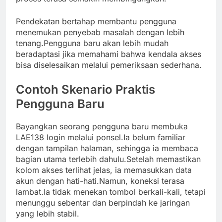
Pendekatan bertahap membantu pengguna
menemukan penyebab masalah dengan lebih
tenang.Pengguna baru akan lebih mudah
beradaptasi jika memahami bahwa kendala akses
bisa diselesaikan melalui pemeriksaan sederhana.
Contoh Skenario Praktis
Pengguna Baru
Bayangkan seorang pengguna baru membuka
LAE138 login melalui ponsel.Ia belum familiar
dengan tampilan halaman, sehingga ia membaca
bagian utama terlebih dahulu.Setelah memastikan
kolom akses terlihat jelas, ia memasukkan data
akun dengan hati-hati.Namun, koneksi terasa
lambat.Ia tidak menekan tombol berkali-kali, tetapi
menunggu sebentar dan berpindah ke jaringan
yang lebih stabil.