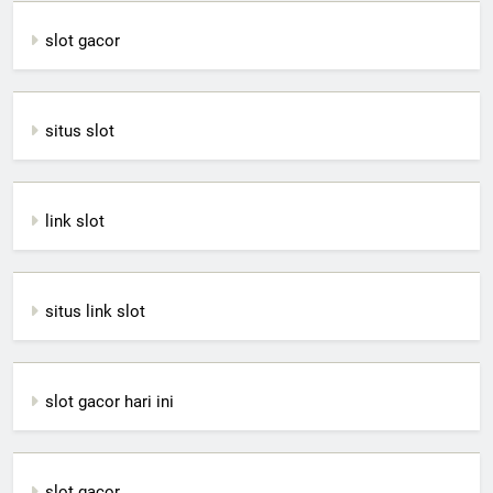
slot gacor
situs slot
link slot
situs link slot
slot gacor hari ini
slot gacor