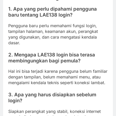
1. Apa yang perlu dipahami pengguna
baru tentang LAE138 login?
Pengguna baru perlu memahami fungsi login,
tampilan halaman, keamanan akun, perangkat
yang digunakan, dan cara mengatasi kendala
dasar.
2. Mengapa LAE138 login bisa terasa
membingungkan bagi pemula?
Hal ini bisa terjadi karena pengguna belum familiar
dengan tampilan, belum memahami menu, atau
mengalami kendala teknis seperti koneksi lambat.
3. Apa yang harus disiapkan sebelum
login?
Siapkan perangkat yang stabil, koneksi internet