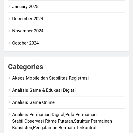
January 2025
December 2024
November 2024
October 2024
Categories
Akses Mobile dan Stabilitas Registrasi
Analisis Game & Edukasi Digital
Analisis Game Online
Analisis Permainan Digital,Pola Permainan
Stabil,Observasi Ritme Putaran,Struktur Permainan
Konsisten,Pengalaman Bermain Terkontrol