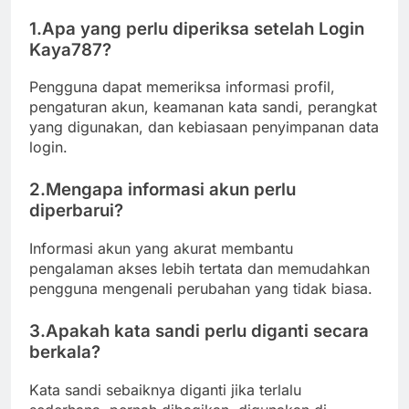
1.Apa yang perlu diperiksa setelah Login
Kaya787?
Pengguna dapat memeriksa informasi profil,
pengaturan akun, keamanan kata sandi, perangkat
yang digunakan, dan kebiasaan penyimpanan data
login.
2.Mengapa informasi akun perlu
diperbarui?
Informasi akun yang akurat membantu
pengalaman akses lebih tertata dan memudahkan
pengguna mengenali perubahan yang tidak biasa.
3.Apakah kata sandi perlu diganti secara
berkala?
Kata sandi sebaiknya diganti jika terlalu