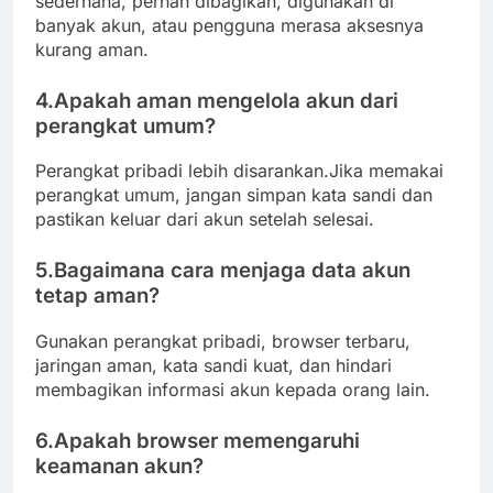
sederhana, pernah dibagikan, digunakan di
banyak akun, atau pengguna merasa aksesnya
kurang aman.
4.Apakah aman mengelola akun dari
perangkat umum?
Perangkat pribadi lebih disarankan.Jika memakai
perangkat umum, jangan simpan kata sandi dan
pastikan keluar dari akun setelah selesai.
5.Bagaimana cara menjaga data akun
tetap aman?
Gunakan perangkat pribadi, browser terbaru,
jaringan aman, kata sandi kuat, dan hindari
membagikan informasi akun kepada orang lain.
6.Apakah browser memengaruhi
keamanan akun?