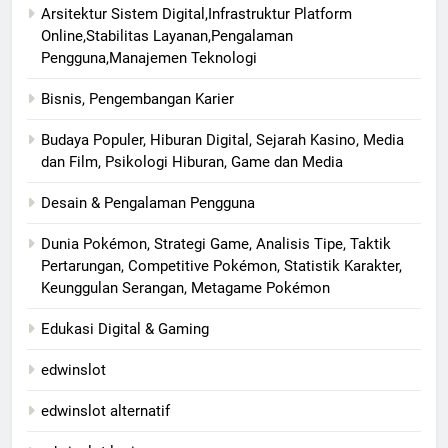
Arsitektur Sistem Digital,Infrastruktur Platform
Online,Stabilitas Layanan,Pengalaman
Pengguna,Manajemen Teknologi
Bisnis, Pengembangan Karier
Budaya Populer, Hiburan Digital, Sejarah Kasino, Media
dan Film, Psikologi Hiburan, Game dan Media
Desain & Pengalaman Pengguna
Dunia Pokémon, Strategi Game, Analisis Tipe, Taktik
Pertarungan, Competitive Pokémon, Statistik Karakter,
Keunggulan Serangan, Metagame Pokémon
Edukasi Digital & Gaming
edwinslot
edwinslot alternatif