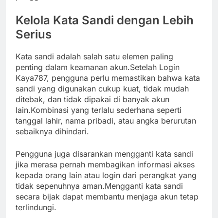
Kelola Kata Sandi dengan Lebih
Serius
Kata sandi adalah salah satu elemen paling
penting dalam keamanan akun.Setelah Login
Kaya787, pengguna perlu memastikan bahwa kata
sandi yang digunakan cukup kuat, tidak mudah
ditebak, dan tidak dipakai di banyak akun
lain.Kombinasi yang terlalu sederhana seperti
tanggal lahir, nama pribadi, atau angka berurutan
sebaiknya dihindari.
Pengguna juga disarankan mengganti kata sandi
jika merasa pernah membagikan informasi akses
kepada orang lain atau login dari perangkat yang
tidak sepenuhnya aman.Mengganti kata sandi
secara bijak dapat membantu menjaga akun tetap
terlindungi.