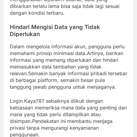
dibiarkan terlalu lama bisa saja tidak lagi sesuai
dengan kondisi terbaru.
Hindari Mengisi Data yang Tidak
Diperlukan
Dalam mengelola informasi akun, pengguna perlu
memahami prinsip minimasi data.Artinya, berikan
informasi yang memang diperlukan dan hindari
memasukkan data tambahan yang tidak
relevan.Semakin banyak informasi pribadi tersebar
di berbagai platform, semakin besar pula
tanggung jawab pengguna untuk menjaganya.
Login Kaya787 sebaiknya diikuti dengan
kebiasaan memeriksa mana data yang penting dan
mana yang tidak perlu ditampilkan atau
disimpan.Pendekatan ini membantu menjaga
privasi tanpa mengurangi kenyamanan
penggunaan.