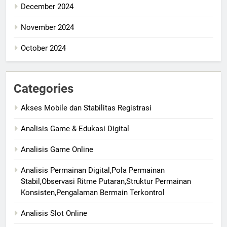
December 2024
November 2024
October 2024
Categories
Akses Mobile dan Stabilitas Registrasi
Analisis Game & Edukasi Digital
Analisis Game Online
Analisis Permainan Digital,Pola Permainan
Stabil,Observasi Ritme Putaran,Struktur Permainan
Konsisten,Pengalaman Bermain Terkontrol
Analisis Slot Online