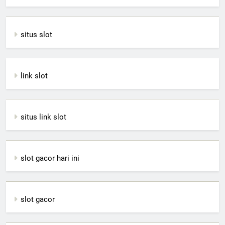
situs slot
link slot
situs link slot
slot gacor hari ini
slot gacor