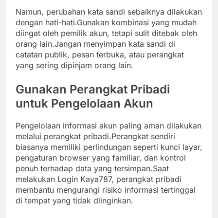
Namun, perubahan kata sandi sebaiknya dilakukan
dengan hati-hati.Gunakan kombinasi yang mudah
diingat oleh pemilik akun, tetapi sulit ditebak oleh
orang lain.Jangan menyimpan kata sandi di
catatan publik, pesan terbuka, atau perangkat
yang sering dipinjam orang lain.
Gunakan Perangkat Pribadi
untuk Pengelolaan Akun
Pengelolaan informasi akun paling aman dilakukan
melalui perangkat pribadi.Perangkat sendiri
biasanya memiliki perlindungan seperti kunci layar,
pengaturan browser yang familiar, dan kontrol
penuh terhadap data yang tersimpan.Saat
melakukan Login Kaya787, perangkat pribadi
membantu mengurangi risiko informasi tertinggal
di tempat yang tidak diinginkan.