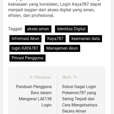
kebiasaan yang konsisten, Login Kaya787 dapat
menjadi bagian dari akses digital yang aman,
efisien, dan profesional.
Tagged:
akses aman
Identitas Digital
Informasi Akun
Kaya787
keamanan data
login KAYA787
Manajemen Akun
Privasi Pengguna
Previous:
Next:
Post
navigation
Panduan Pengguna
Solusi Gagal Login
Baru dalam
Pokemon787 yang
Mengenal LAE138
Sering Terjadi dan
Login
Cara Mengatasinya
Secara Aman