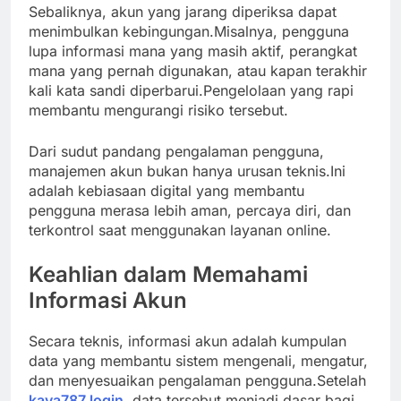
Sebaliknya, akun yang jarang diperiksa dapat
menimbulkan kebingungan.Misalnya, pengguna
lupa informasi mana yang masih aktif, perangkat
mana yang pernah digunakan, atau kapan terakhir
kali kata sandi diperbarui.Pengelolaan yang rapi
membantu mengurangi risiko tersebut.
Dari sudut pandang pengalaman pengguna,
manajemen akun bukan hanya urusan teknis.Ini
adalah kebiasaan digital yang membantu
pengguna merasa lebih aman, percaya diri, dan
terkontrol saat menggunakan layanan online.
Keahlian dalam Memahami
Informasi Akun
Secara teknis, informasi akun adalah kumpulan
data yang membantu sistem mengenali, mengatur,
dan menyesuaikan pengalaman pengguna.Setelah
kaya787 login
, data tersebut menjadi dasar bagi