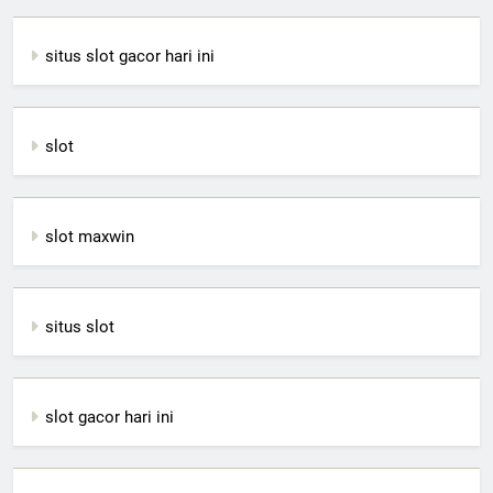
situs slot gacor hari ini
slot
slot maxwin
situs slot
slot gacor hari ini