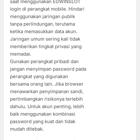
saat menggunakan EDWINSLOT
login di perangkat mobile. Hindari
menggunakan jaringan publik
tanpa perlindungan, terutama
ketika memasukkan data akun.
Jaringan umum sering kali tidak
memberikan tingkat privasi yang
memadai.
Gunakan perangkat pribadi dan
jangan menyimpan password pada
perangkat yang digunakan
bersama orang lain. Jika browser
menawarkan penyimpanan sandi,
pertimbangkan risikonya terlebih
dahulu. Untuk akun penting, lebih
baik menggunakan kombinasi
password yang kuat dan tidak
mudah ditebak.