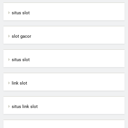
situs slot
slot gacor
situs slot
link slot
situs link slot