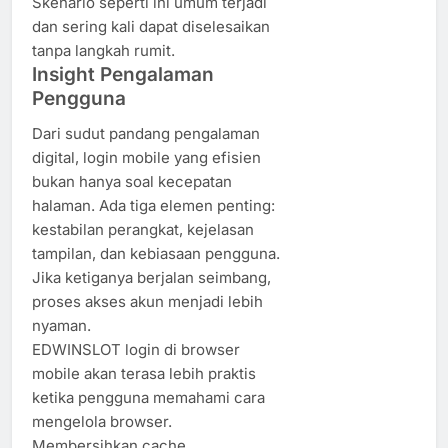
Skenario seperti ini umum terjadi
dan sering kali dapat diselesaikan
tanpa langkah rumit.
Insight Pengalaman
Pengguna
Dari sudut pandang pengalaman
digital, login mobile yang efisien
bukan hanya soal kecepatan
halaman. Ada tiga elemen penting:
kestabilan perangkat, kejelasan
tampilan, dan kebiasaan pengguna.
Jika ketiganya berjalan seimbang,
proses akses akun menjadi lebih
nyaman.
EDWINSLOT login di browser
mobile akan terasa lebih praktis
ketika pengguna memahami cara
mengelola browser.
Membersihkan cache,