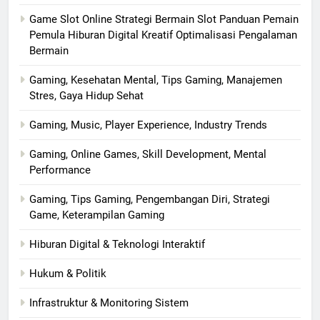
Game Slot Online Strategi Bermain Slot Panduan Pemain
Pemula Hiburan Digital Kreatif Optimalisasi Pengalaman
Bermain
Gaming, Kesehatan Mental, Tips Gaming, Manajemen
Stres, Gaya Hidup Sehat
Gaming, Music, Player Experience, Industry Trends
Gaming, Online Games, Skill Development, Mental
Performance
Gaming, Tips Gaming, Pengembangan Diri, Strategi
Game, Keterampilan Gaming
Hiburan Digital & Teknologi Interaktif
Hukum & Politik
Infrastruktur & Monitoring Sistem