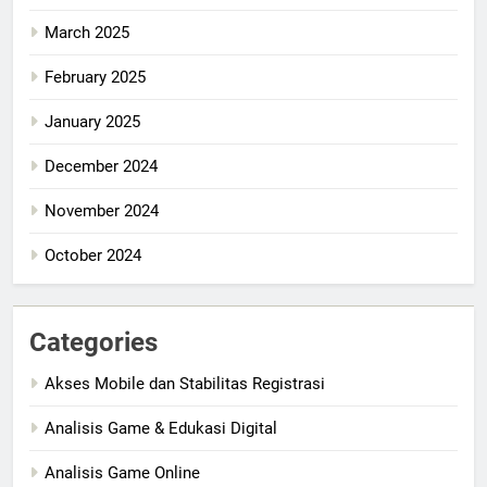
March 2025
February 2025
January 2025
December 2024
November 2024
October 2024
Categories
Akses Mobile dan Stabilitas Registrasi
Analisis Game & Edukasi Digital
Analisis Game Online