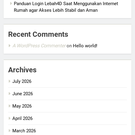
Panduan Login Lebah4D Saat Menggunakan Internet
Rumah agar Akses Lebih Stabil dan Aman
Recent Comments
A WordPress Commenter
on
Hello world!
Archives
July 2026
June 2026
May 2026
April 2026
March 2026