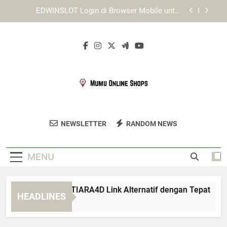
Skip
Panduan Login Edwinslot Resmi untuk Pengguna
to
Aktif
content
Cara Mengatasi Kendala Saat Lebah4D Login
dengan Langkah yang Lebih Praktis
Cara Menyimpan TIARA4D Link Alternatif dengan
Tepat
EDWINSLOT Login di Browser Mobile untuk
Akses yang Lebih Efisien
Panduan Login Edwinslot Resmi untuk Pengguna
Aktif
Mumu Online
Dapatkan Produk Terbaik Dengan Harga
Cara Mengatasi Kendala Saat Lebah4D Login
NEWSLETTER
RANDOM NEWS
Shops
dengan Langkah yang Lebih Praktis
Bersaing Di Mumu Online Shops.
MENU
ra Menyimpan TIARA4D Link Alternatif dengan Tepat
E
HEADLINES
Weeks Ago
1 