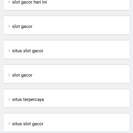
slot gacor hari ini
slot gacor
situs slot gacor
slot gacor
situs terpercaya
situs slot gacor