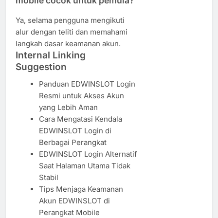
mobile cocok untuk pemula?
Ya, selama pengguna mengikuti
alur dengan teliti dan memahami
langkah dasar keamanan akun.
Internal Linking
Suggestion
Panduan EDWINSLOT Login
Resmi untuk Akses Akun
yang Lebih Aman
Cara Mengatasi Kendala
EDWINSLOT Login di
Berbagai Perangkat
EDWINSLOT Login Alternatif
Saat Halaman Utama Tidak
Stabil
Tips Menjaga Keamanan
Akun EDWINSLOT di
Perangkat Mobile