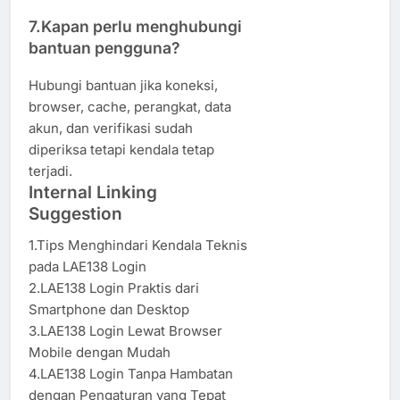
7.Kapan perlu menghubungi
bantuan pengguna?
Hubungi bantuan jika koneksi,
browser, cache, perangkat, data
akun, dan verifikasi sudah
diperiksa tetapi kendala tetap
terjadi.
Internal Linking
Suggestion
1.Tips Menghindari Kendala Teknis
pada LAE138 Login
2.LAE138 Login Praktis dari
Smartphone dan Desktop
3.LAE138 Login Lewat Browser
Mobile dengan Mudah
4.LAE138 Login Tanpa Hambatan
dengan Pengaturan yang Tepat