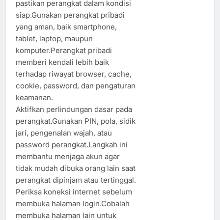
pastikan perangkat dalam kondisi
siap.Gunakan perangkat pribadi
yang aman, baik smartphone,
tablet, laptop, maupun
komputer.Perangkat pribadi
memberi kendali lebih baik
terhadap riwayat browser, cache,
cookie, password, dan pengaturan
keamanan.
Aktifkan perlindungan dasar pada
perangkat.Gunakan PIN, pola, sidik
jari, pengenalan wajah, atau
password perangkat.Langkah ini
membantu menjaga akun agar
tidak mudah dibuka orang lain saat
perangkat dipinjam atau tertinggal.
Periksa koneksi internet sebelum
membuka halaman login.Cobalah
membuka halaman lain untuk