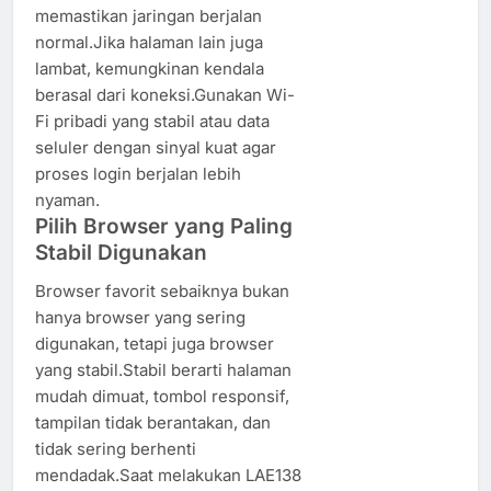
memastikan jaringan berjalan
normal.Jika halaman lain juga
lambat, kemungkinan kendala
berasal dari koneksi.Gunakan Wi-
Fi pribadi yang stabil atau data
seluler dengan sinyal kuat agar
proses login berjalan lebih
nyaman.
Pilih Browser yang Paling
Stabil Digunakan
Browser favorit sebaiknya bukan
hanya browser yang sering
digunakan, tetapi juga browser
yang stabil.Stabil berarti halaman
mudah dimuat, tombol responsif,
tampilan tidak berantakan, dan
tidak sering berhenti
mendadak.Saat melakukan LAE138