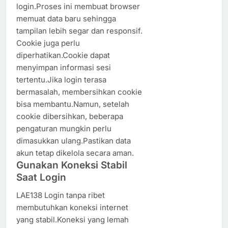
login.Proses ini membuat browser
memuat data baru sehingga
tampilan lebih segar dan responsif.
Cookie juga perlu
diperhatikan.Cookie dapat
menyimpan informasi sesi
tertentu.Jika login terasa
bermasalah, membersihkan cookie
bisa membantu.Namun, setelah
cookie dibersihkan, beberapa
pengaturan mungkin perlu
dimasukkan ulang.Pastikan data
akun tetap dikelola secara aman.
Gunakan Koneksi Stabil
Saat Login
LAE138 Login tanpa ribet
membutuhkan koneksi internet
yang stabil.Koneksi yang lemah