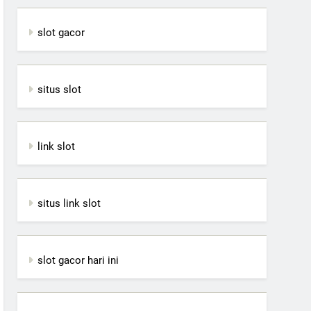
slot gacor
situs slot
link slot
situs link slot
slot gacor hari ini