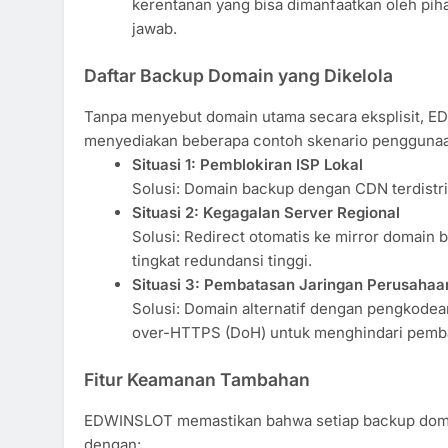
kerentanan yang bisa dimanfaatkan oleh pih
jawab.
Daftar Backup Domain yang Dikelola
Tanpa menyebut domain utama secara eksplisit, 
menyediakan beberapa contoh skenario pengguna
Situasi 1: Pemblokiran ISP Lokal
Solusi: Domain backup dengan CDN terdistrib
Situasi 2: Kegagalan Server Regional
Solusi: Redirect otomatis ke mirror domain 
tingkat redundansi tinggi.
Situasi 3: Pembatasan Jaringan Perusahaan 
Solusi: Domain alternatif dengan pengkod
over-HTTPS (DoH) untuk menghindari pemba
Fitur Keamanan Tambahan
EDWINSLOT memastikan bahwa setiap backup domai
dengan: