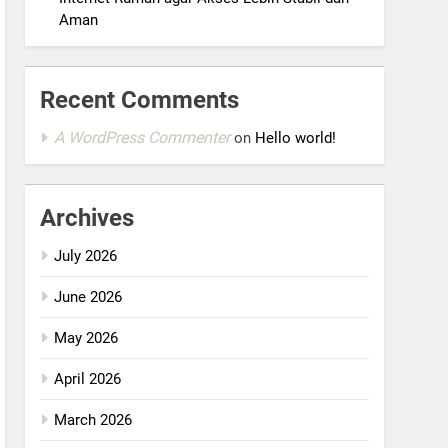
Aman
Recent Comments
A WordPress Commenter
on
Hello world!
Archives
July 2026
June 2026
May 2026
April 2026
March 2026