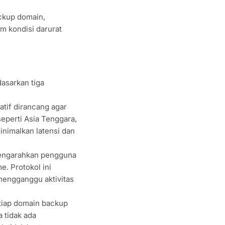
ackup domain,
m kondisi darurat
asarkan tiga
atif dirancang agar
seperti Asia Tenggara,
inimalkan latensi dan
engarahkan pengguna
e. Protokol ini
engganggu aktivitas
iap domain backup
 tidak ada