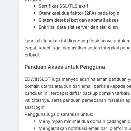
Sertifikat SSL/TLS aktif
Otentikasi dua faktor (2FA) pada login
Sistem deteksi bot dan anomali akses
Enkripsi data sisi server dan sisi klien
Langkah-langkah ini dirancang tidak hanya untuk 
cepat, tetapi juga memastikan setiap interaksi pe
pribadi.
Panduan Akses untuk Pengguna
EDWINSLOT juga menyediakan halaman panduan yan
domain utama ataupun dari email berkala kepada 
panduan ini, terdapat daftar backup domain terbar
validitasnya, serta panduan pemecahan masalah apa
saat login.
Pengguna juga disarankan untuk:
Menyimpan minimal dua domain cadangan d
Mengaktifkan notifikasi email dari platform