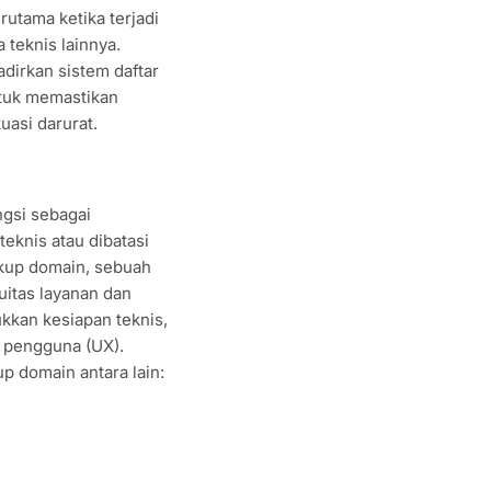
rutama ketika terjadi
 teknis lainnya.
irkan sistem daftar
ntuk memastikan
uasi darurat.
ngsi sebagai
eknis atau dibatasi
ckup domain, sebuah
itas layanan dan
kkan kesiapan teknis,
n pengguna (UX).
 domain antara lain: