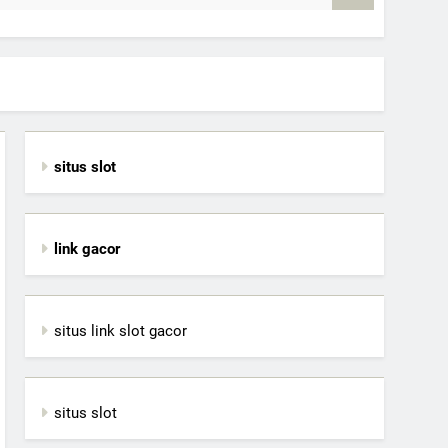
situs slot
link gacor
situs link slot gacor
situs slot