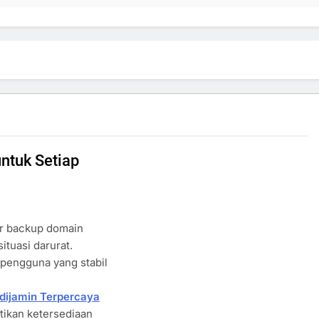
ntuk Setiap
r backup domain
ituasi darurat.
pengguna yang stabil
dijamin Terpercaya
ikan ketersediaan