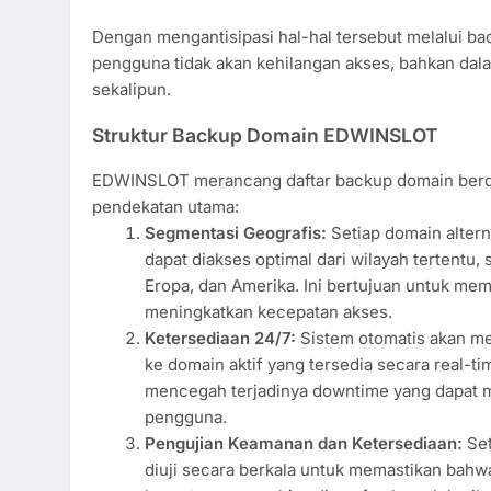
Dengan mengantisipasi hal-hal tersebut melalui b
pengguna tidak akan kehilangan akses, bahkan dala
sekalipun.
Struktur Backup Domain EDWINSLOT
EDWINSLOT merancang daftar backup domain berd
pendekatan utama:
Segmentasi Geografis:
Setiap domain altern
dapat diakses optimal dari wilayah tertentu, 
Eropa, dan Amerika. Ini bertujuan untuk mem
meningkatkan kecepatan akses.
Ketersediaan 24/7:
Sistem otomatis akan m
ke domain aktif yang tersedia secara real-tim
mencegah terjadinya downtime yang dapat m
pengguna.
Pengujian Keamanan dan Ketersediaan:
Set
diuji secara berkala untuk memastikan bahwa