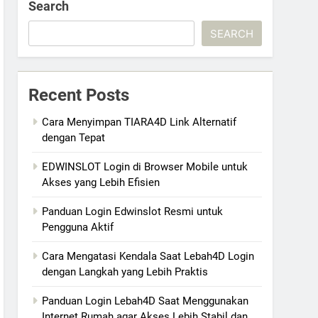
Search
SEARCH
Recent Posts
Cara Menyimpan TIARA4D Link Alternatif
dengan Tepat
EDWINSLOT Login di Browser Mobile untuk
Akses yang Lebih Efisien
Panduan Login Edwinslot Resmi untuk
Pengguna Aktif
Cara Mengatasi Kendala Saat Lebah4D Login
dengan Langkah yang Lebih Praktis
Panduan Login Lebah4D Saat Menggunakan
Internet Rumah agar Akses Lebih Stabil dan