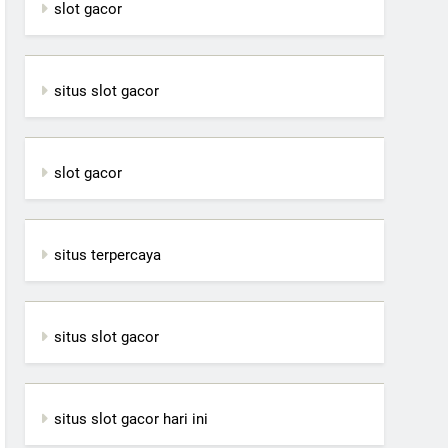
slot gacor
situs slot gacor
slot gacor
situs terpercaya
situs slot gacor
situs slot gacor hari ini