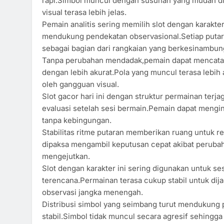
rapi.Simbol muncul dengan susunan yang mudah dii
visual terasa lebih jelas.
Pemain analitis sering memilih slot dengan karakter
mendukung pendekatan observasional.Setiap putar
sebagai bagian dari rangkaian yang berkesinambun
Tanpa perubahan mendadak,pemain dapat mencatat
dengan lebih akurat.Pola yang muncul terasa lebih a
oleh gangguan visual.
Slot gacor hari ini dengan struktur permainan ter
evaluasi setelah sesi bermain.Pemain dapat mengi
tanpa kebingungan.
Stabilitas ritme putaran memberikan ruang untuk re
dipaksa mengambil keputusan cepat akibat peruba
mengejutkan.
Slot dengan karakter ini sering digunakan untuk se
terencana.Permainan terasa cukup stabil untuk dij
observasi jangka menengah.
Distribusi simbol yang seimbang turut mendukung 
stabil.Simbol tidak muncul secara agresif sehingga