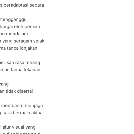
s beradaptasi secara
i mengganggu
dihargai oleh pemain
tan mendalam.
an yang seragam sejak
ama tanpa lonjakan
berikan rasa tenang
inan tanpa tekanan
 yang
n tidak disertai
at membantu menjaga
 cara bermain akibat
 alur visual yang