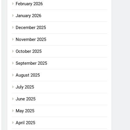
February 2026
January 2026
December 2025
November 2025
October 2025
September 2025
August 2025
July 2025
June 2025
May 2025
April 2025