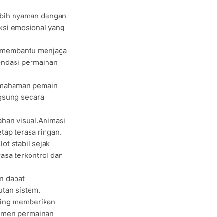
ebih nyaman dengan
aksi emosional yang
ga membantu menjaga
fondasi permainan
pemahaman pemain
ngsung secara
ahan visual.Animasi
tap terasa ringan.
t stabil sejak
asa terkontrol dan
n dapat
utan sistem.
ering memberikan
lemen permainan