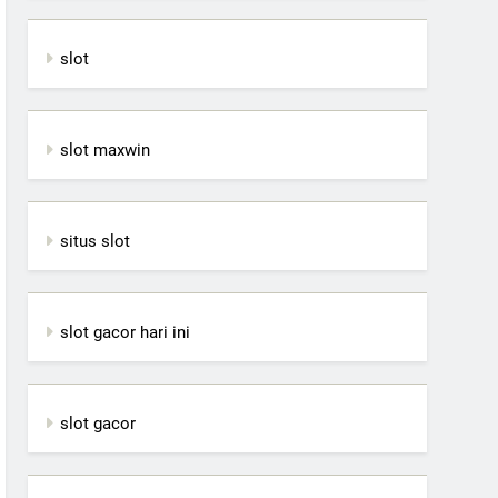
slot
slot maxwin
situs slot
slot gacor hari ini
slot gacor