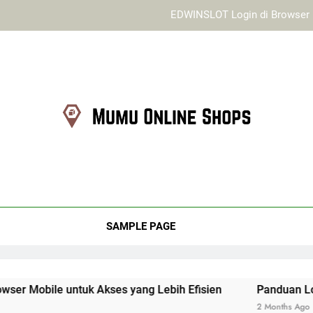
EDWINSLOT Login di Browser M
Panduan Login 
Cara Mengatasi Kendala Saat Lebah4D Log
Cara Menyimpan 
EDWINSLOT Login di Browser M
Panduan Login 
u Online Shops
Produk Terbaik Dengan Harga Bersaing Di Mumu Online Shops.
Cara Mengatasi Kendala Saat Lebah4D Log
SAMPLE PAGE
 untuk Akses yang Lebih Efisien
Panduan Login Edwinsl
2 Months Ago