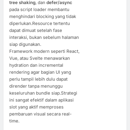
tree shaking
, dan
defer/async
pada script loader membantu
menghindari blocking yang tidak
diperlukan.Resource tertentu
dapat dimuat setelah fase
interaksi, bukan sebelum halaman
siap digunakan.
Framework modern seperti React,
Vue, atau Svelte menawarkan
hydration dan incremental
rendering agar bagian UI yang
perlu tampil lebih dulu dapat
dirender tanpa menunggu
keseluruhan bundle siap.Strategi
ini sangat efektif dalam aplikasi
slot yang aktif memproses
pembaruan visual secara real-
time.