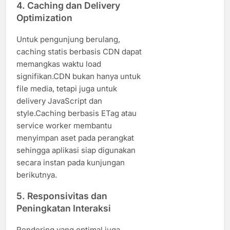
4. Caching dan Delivery
Optimization
Untuk pengunjung berulang,
caching statis berbasis CDN dapat
memangkas waktu load
signifikan.CDN bukan hanya untuk
file media, tetapi juga untuk
delivery JavaScript dan
style.Caching berbasis ETag atau
service worker membantu
menyimpan aset pada perangkat
sehingga aplikasi siap digunakan
secara instan pada kunjungan
berikutnya.
5. Responsivitas dan
Peningkatan Interaksi
Rendering yang optimal juga