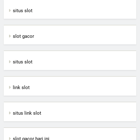
situs slot
slot gacor
situs slot
link slot
situs link slot
slot gacor hari ini