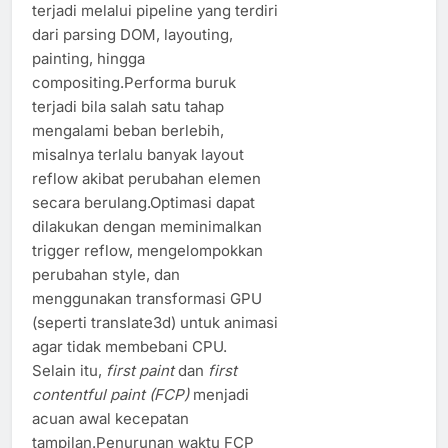
terjadi melalui pipeline yang terdiri
dari parsing DOM, layouting,
painting, hingga
compositing.Performa buruk
terjadi bila salah satu tahap
mengalami beban berlebih,
misalnya terlalu banyak layout
reflow akibat perubahan elemen
secara berulang.Optimasi dapat
dilakukan dengan meminimalkan
trigger reflow, mengelompokkan
perubahan style, dan
menggunakan transformasi GPU
(seperti translate3d) untuk animasi
agar tidak membebani CPU.
Selain itu,
first paint
dan
first
contentful paint (FCP)
menjadi
acuan awal kecepatan
tampilan.Penurunan waktu FCP