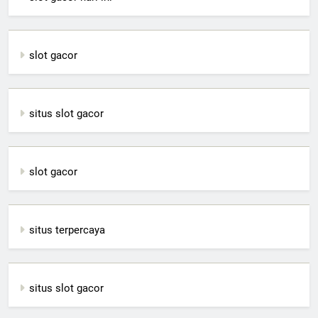
slot gacor
situs slot gacor
slot gacor
situs terpercaya
situs slot gacor