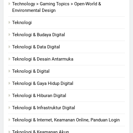
Technology > Gaming Topics > Open-World &
Environmental Design
Teknologi
Teknologi & Budaya Digital
Teknologi & Data Digital
Teknologi & Desain Antarmuka
Teknologi & Digital
Teknologi & Gaya Hidup Digital
Teknologi & Hiburan Digital
Teknologi & Infrastruktur Digital
Teknologi & Internet, Keamanan Online, Panduan Login
Teknologi & Keamanan Akun