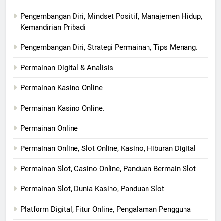
Pengembangan Diri, Mindset Positif, Manajemen Hidup,
Kemandirian Pribadi
Pengembangan Diri, Strategi Permainan, Tips Menang.
Permainan Digital & Analisis
Permainan Kasino Online
Permainan Kasino Online.
Permainan Online
Permainan Online, Slot Online, Kasino, Hiburan Digital
Permainan Slot, Casino Online, Panduan Bermain Slot
Permainan Slot, Dunia Kasino, Panduan Slot
Platform Digital, Fitur Online, Pengalaman Pengguna