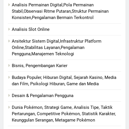
Analisis Permainan Digital,Pola Permainan
Stabil,Observasi Ritme Putaran,Struktur Permainan
Konsisten,Pengalaman Bermain Terkontrol
Analisis Slot Online
Arsitektur Sistem Digital,Infrastruktur Platform
Online,Stabilitas Layanan,Pengalaman
Pengguna,Manajemen Teknologi
Bisnis, Pengembangan Karier
Budaya Populer, Hiburan Digital, Sejarah Kasino, Media
dan Film, Psikologi Hiburan, Game dan Media
Desain & Pengalaman Pengguna
Dunia Pokémon, Strategi Game, Analisis Tipe, Taktik
Pertarungan, Competitive Pokémon, Statistik Karakter,
Keunggulan Serangan, Metagame Pokémon