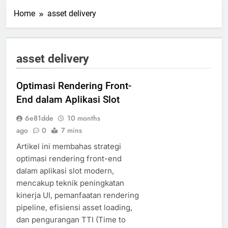
Home
asset delivery
asset delivery
Optimasi Rendering Front-
End dalam Aplikasi Slot
6e81dde
10 months
ago
0
7 mins
Artikel ini membahas strategi
optimasi rendering front-end
dalam aplikasi slot modern,
mencakup teknik peningkatan
kinerja UI, pemanfaatan rendering
pipeline, efisiensi asset loading,
dan pengurangan TTI (Time to