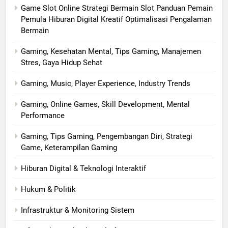
Game Slot Online Strategi Bermain Slot Panduan Pemain
Pemula Hiburan Digital Kreatif Optimalisasi Pengalaman
Bermain
Gaming, Kesehatan Mental, Tips Gaming, Manajemen
Stres, Gaya Hidup Sehat
Gaming, Music, Player Experience, Industry Trends
Gaming, Online Games, Skill Development, Mental
Performance
Gaming, Tips Gaming, Pengembangan Diri, Strategi
Game, Keterampilan Gaming
Hiburan Digital & Teknologi Interaktif
Hukum & Politik
Infrastruktur & Monitoring Sistem