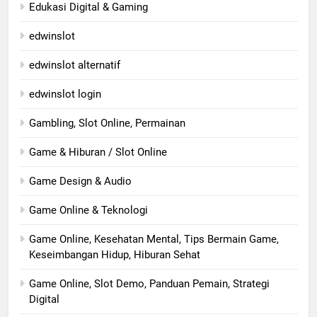
Edukasi Digital & Gaming
edwinslot
edwinslot alternatif
edwinslot login
Gambling, Slot Online, Permainan
Game & Hiburan / Slot Online
Game Design & Audio
Game Online & Teknologi
Game Online, Kesehatan Mental, Tips Bermain Game,
Keseimbangan Hidup, Hiburan Sehat
Game Online, Slot Demo, Panduan Pemain, Strategi
Digital