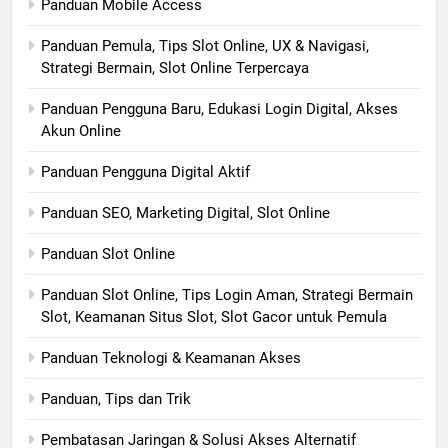
Panduan Mobile Access
Panduan Pemula, Tips Slot Online, UX & Navigasi,
Strategi Bermain, Slot Online Terpercaya
Panduan Pengguna Baru, Edukasi Login Digital, Akses
Akun Online
Panduan Pengguna Digital Aktif
Panduan SEO, Marketing Digital, Slot Online
Panduan Slot Online
Panduan Slot Online, Tips Login Aman, Strategi Bermain
Slot, Keamanan Situs Slot, Slot Gacor untuk Pemula
Panduan Teknologi & Keamanan Akses
Panduan, Tips dan Trik
Pembatasan Jaringan & Solusi Akses Alternatif