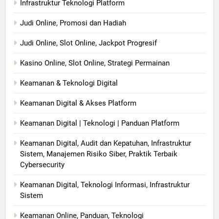
Infrastruktur Teknologi Platform
Judi Online, Promosi dan Hadiah
Judi Online, Slot Online, Jackpot Progresif
Kasino Online, Slot Online, Strategi Permainan
Keamanan & Teknologi Digital
Keamanan Digital & Akses Platform
Keamanan Digital | Teknologi | Panduan Platform
Keamanan Digital, Audit dan Kepatuhan, Infrastruktur
Sistem, Manajemen Risiko Siber, Praktik Terbaik
Cybersecurity
Keamanan Digital, Teknologi Informasi, Infrastruktur
Sistem
Keamanan Online, Panduan, Teknologi